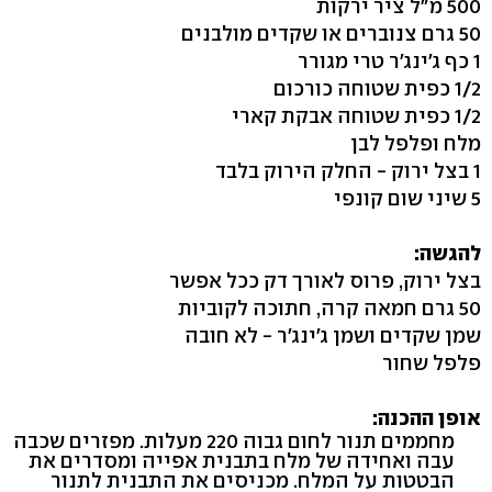
500 מ"ל ציר ירקות
50 גרם צנוברים או שקדים מולבנים
1 כף ג'ינג'ר טרי מגורר
1/2 כפית שטוחה כורכום
1/2 כפית שטוחה אבקת קארי
מלח ופלפל לבן
1 בצל ירוק - החלק הירוק בלבד
5 שיני שום קונפי
להגשה:
בצל ירוק, פרוס לאורך דק ככל אפשר
50 גרם חמאה קרה, חתוכה לקוביות
שמן שקדים ושמן ג'ינג'ר - לא חובה
פלפל שחור
אופן ההכנה:
מחממים תנור לחום גבוה 220 מעלות. מפזרים שכבה
עבה ואחידה של מלח בתבנית אפייה ומסדרים את
הבטטות על המלח. מכניסים את התבנית לתנור