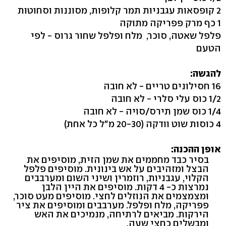
2 קופסאות עגבניות תמר קלופות, מסוננות וסחוטות
1 כף מרק פפריקה מתוקה
פלפל שאטה, סוכר, מלח ופלפל שחור גרוס - לפי
הטעם
להגשה:
16 חסילונים טריים - לא חובה
1/2 כוס עלי סלרי - לא חובה
1/4 כוס שמן תירס/סויה - לא חובה
4 כוסות שוט וודקה (20-30 מ"ל כל אחת)
אופן ההכנה:
בסיר כבד מחממים את שמן הזית, מוסיפים את
הבצל ומזהיבים על אש בינונית. מוסיפים פלפל
הקלוי, עגבניות, רוזמרין ושיני השום ומערבבים
נמרצות כ- 4 דקות. מוסיפים את היין הלבן
ומצמצמים את הנוזלים לחצי. מוסיפים מעט סוכר,
פפריקה, מלח ופלפל. מערבבים ומוסיפים את ציר
הירקות. מביאים לרתיחה, מנמיכים את האש
ומבשלים כחצי שעה.