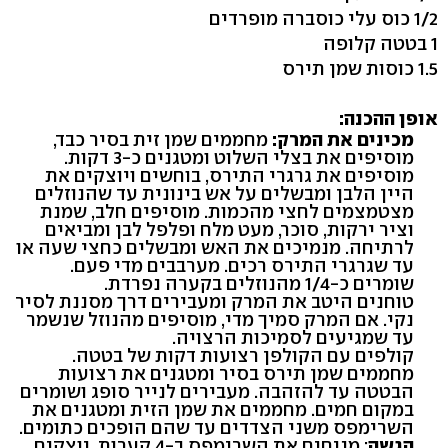
1/2 כוס עלי כוסברה מופרדים
1 בטטה קלופה
1.5 כוסות שמן תירס
אופן ההכנה:
מכינים את המרק:
מחממים שמן זית בסיר כבד,
מוסיפים את בצלי השלוט ומטגנים כ-3 דקות.
מוסיפים את גרגרי התירס, בוחשים ויוצקים את
היין הלבן ומבשלים על אש בינונית עד שהנוזלים
מצטמצמים לחצי מהכמות. מוסיפים חלב, שמנת
וציר ירקות, סוכר, מעט מלח ופלפל לבן ומביאים
לרתיחה. מנמיכים את האש ומבשלים כחצי שעה או
עד שגרגרי התירס רכים. מערבבים מדי פעם.
שומרים כ-1/4 מהנוזלים בקערה נפרדת.
טוחנים היטב את המרק ומעבירים דרך מסננת לסיר
נקי. אם המרק סמיך מדי, מוסיפים מהנוזל שנשמר
עד שמגיעים לסמיכות הרצויה.
קולפים עם הקולפן רצועות דקות של בטטה.
מחממים שמן תירס בסיר ומטגנים את רצועות
הבטטה עד להזהבה. מעבירים לנייר סופג ושומרים
במקום חמים. מחממים את שמן הזית ומטגנים את
השרימפס משני הצדדים עד שהם הופכים כתומים.
הגשה
: מניחים את השרימפס ב-4 קערות, יוצקים