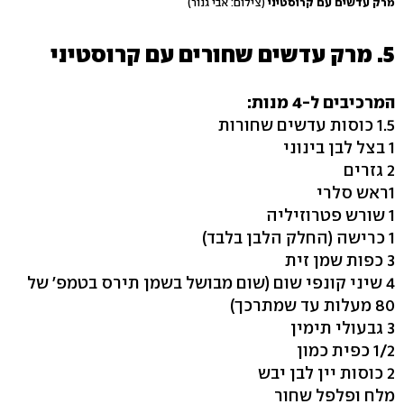
מרק עדשים עם קרוסטיני
(צילום: אבי גנור)
5. מרק עדשים שחורים עם קרוסטיני
המרכיבים ל-4 מנות:
1.5 כוסות עדשים שחורות
1 בצל לבן בינוני
2 גזרים
1ראש סלרי
1 שורש פטרוזיליה
1 כרישה (החלק הלבן בלבד)
3 כפות שמן זית
4 שיני קונפי שום (שום מבושל בשמן תירס בטמפ' של
80 מעלות עד שמתרכך)
3 גבעולי תימין
1/2 כפית כמון
2 כוסות יין לבן יבש
מלח ופלפל שחור