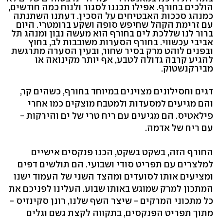
הולכים בחורף. אפילו תכננו לסגור ולנוח כמה חודשים,
כמנהג סככות האבטיחים על הסכין. דעתנו השתנתה
עם זרימת הקהל שחיפש סופה ושקע ברומטרי. היום
ברור לנו שללכת לים בחורף הוא מעשה נבון ומנהג תל
אביבי עכשווי. בחורף הסערות משובבות לב, בחוץ
ובפנים לוהט מרק בסיר שחור, ובעין הסערה מתרגשת
להגיע קרבה גדולה לטבע, אף יותר מקינואה או
מבירקנשטוק.
דגים וחסילונים מצוינים במיוחד בחורף, כשהים קר,
והם מגיעים למסעדות ולמטבח מוצקים כמו אחרי
פילאטיס. הם מגיעים עם ריח טרי של ים והירקות -
עם ריח של אדמה.
החורף הזה, בשקט בשקט, הכנו פנקסים אישיים
למלצרים עם תפריט סודי ושבועי. הם תולשים דפים
ומציעים אותו לסועדים ומהצד השני של העמוד ישנו
המתכון למרק שמוגש באותו שבוע. העלינו לפניכם את
כל מתכוני המרקים - שיצר השף שלנו, רונן סקינזיס -
מתוך תפריט הפנקסים, בתקווה לקצת גשם וגלים