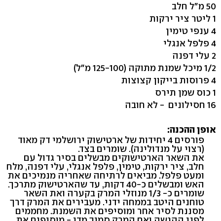
50 מ"ל חלב
1 ליטר ציר ירקות
4 ענפי טימין
4 פלפל אנגלי
2 עלי דפנה
1/2 מיכל שמנת מתוקה (125-100 מ"ל)
4 פרוסות בייקון קצוצות
1 כוס שמן תירס
16 חסילונים - לא חובה
אופן ההכנה:
פורסים 4 יחידות של ארטישוק ירושלמי דק מאוד
(רצוי על מנדולינה). שומרים בצד.
את השאר הארטישוקים מבשלים בסיר גדול עם
חלב, ציר ירקות, טימין, פלפל אנגלי, עלי דפנה, מלח
ומעט פלפל. מביאים לרתיחה שאחריה מנמיכים את
האש ומבשלים כ-40 דקות, עד שהארטישוק מתרכך.
שומרים כ- 1/3 מנוזלי המרק בקערה ואת השאר
טוחנים היטב בממחה ידני. מעבירים את המרק דרך
מסננת לסיר אחר ומוסיפים את השמנת. מחממים
לפני ההגשה ואם המרק סמיך מדי - מוסיפים את