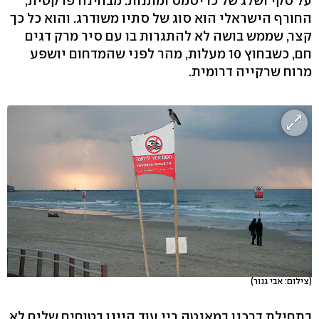
על סקי ושלג של כריסמס ומתנות. מבחינה פרקטית,
החורף הישראלי הוא סוג של סתיו משודרג. והוא כל כך
קצר, שממש בושה לא להתגרות בו עם סיר מרק דגים
חם, כשבחוץ 10 מעלות, מהר לפני שהמדחום יושפע
מרוח שרקייה דרומית.
(צילום: אבי גנור)
בתחילת דרכנו במאנטה ריי עוד היינו בטוחים שלים לא