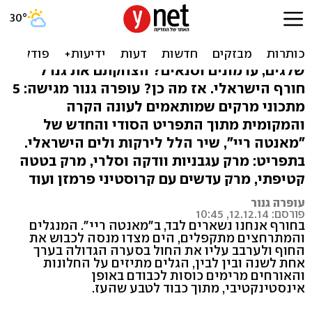
רמטכ"ל חורף: 5 מתכוני
מרקים
שלגים, ערמונים וסנאים? הצחקתם את גנרל
חורף הישראלי. אז מה כן? עופרה גנור מגישה: 5
מתכוני מרקים שמותאמים לעונה הקרה
והמקומית מתוך התפריט הסודי והחדש של
"מאנטה ריי", שיר הלל לירקות ולים הישראלי.
בתפריט: מרק עגבניות וודקה וסלרי, מרק בטטה
קטיפתי, מרק עדשים עם קרוסטיני פרמזן ועוד
עופרה גנור
פורסם: 12.12.14, 10:45
בחורף אנחנו נשארים לבד, ב"מאנטה ריי". המנגלים
והמתרחצים מתקפלים, הים מצדו מנסה לכבוש את
החוף ולערבב עליו את החול בסערה הגדולה בערך
אחת לשנה ובין לבין, הגלים מתיזים על החלונות
והאורחים מרימים כוסות לכבודם באופן
אינסטינקטיבי, מתוך כבוד לטבע שהעז.