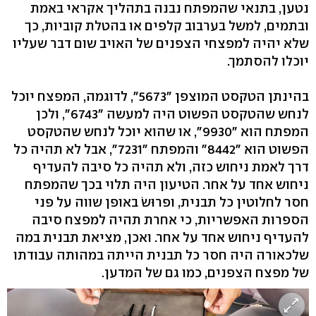
נטען, בתנאי שהמפתח נבנה בתהליך אקראי באמת
ובתמים, למשל בערבוב קלפים או בהטלת קוביות, כך
שלא יהיה למפצחי הצפנים של האויב שום דבר שעליו
יוכלו להסתמך.
בהינתן הטקסט המוצפן "5673", לדוגמה, המפצח יוכל
לנחש שהטקסט הפשוט היה למעשה "6743", ולכן
המפתח הוא "9930", או שהוא יוכל לנחש שהטקסט
הפשוט הוא "8442" והמפתח "7231", אבל לא תהיה כל
דרך לאמת ניחוש כזה, ולא תהיה כל סיבה להעדיף
ניחוש אחד על אחר. הטיעון היה תלוי בכך שהמפתח
חסר לחלוטין כל תבנית, ופרוּשׂ באופן שווה על פני
הספרות האפשריות, כי אחרת תהיה למפצח סיבה
להעדיף ניחוש אחד על אחר. ואכן, מציאת תבנית במה
שלכאורה היה חסר כל תבנית הייתה במהותה עבודתו
של מפצח הצפנים, כמו גם של המדען.