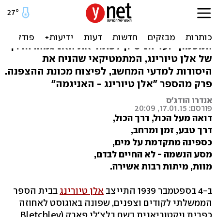
לפצח את הצופן הנאצי
מקודים פשוטים יחסית, דרך צפני "חפש את
המטמון" ועד הניסיון לפתור את האניגמה. הדרך
של אלן טיורינג, המתמטיקאי שהניח את
היסודות למדעי המחשב, לפיצוח מכונת ההצפנה.
פרק מהספר "אלן טיורינג - האניגמה"
אנדרו הודג'ס
פורסם: 17.01.15, 20:09
דואה מעל הכול, דרך הכול,
דרך טבע, זמן ומרחב,
כספינה מתקדמת על מים,
מסע הנשמה - לא החיים לבדם,
מוות, מיתות רבות אשירה.
ב-4 בספטמבר 1939 התייצב
אלן טיורינג
בבית הספר
הממשלתי לקודים וצפנים, שפונה באוגוסט לאחוזה
כפרית ויקטוריאנית בשם בלצ'לי פארק (Bletchley