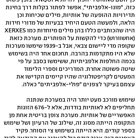
כזה, "מונו-אלפביתי", אפשר לפתור בקלות דרך בחינת
תדירויות ההופעה של אותיות, מילים שכיחות וכן
הלאה, ולמעשה הטעם היחיד בבעיות של מדורי חידות
היה שהכותבים כללו בהן מילים מיוחדות כמו XERXES
(אחשוורוש) כדי להקשות על הפותרים. מערכת כזאת
שקופה מדי ליישום צבאי, אבל ב-1939 שימשו מערכות
שלא היו מתקדמות בהרבה. תחכום אחד היה בשימוש
בכמה החלפות אלפביתיות, ששימשו בסבב על פי
שיטה פשוטה אחרת. המדריכים וספרי הלימוד
המעטים לקריפטולוגיה שהיו קיימים הקדישו את
עצמם בעיקר לצפנים "פולי-אלפביתים" כאלה.
שימוש מורכב מעט יותר היה במערכת שנתנה
תחליפים לא לאותיות בודדות, אלא ל-676 הזוגות
האפשריים של אותיות. מערכת צופן בריטית אחת מן
התקופה הייתה מסוג זה, שילוב של הרעיון ושל שימוש
בספר קודים. היא הייתה בשימוש צי הסוחר. פקיד