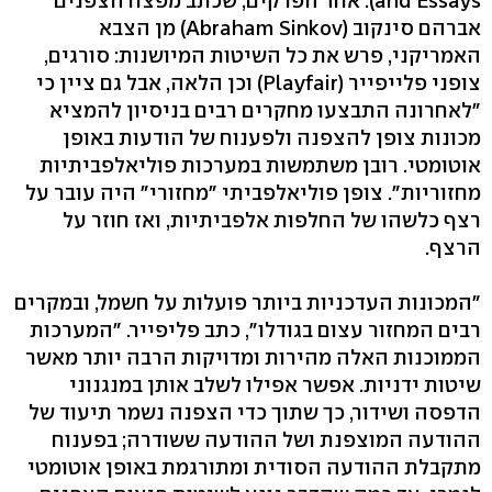
and Essays). אחד הפרקים, שכתב מפצח הצפנים
אברהם סינקוב (Abraham Sinkov) מן הצבא
האמריקני, פרש את כל השיטות המיושנות: סורגים,
צופני פלייפייר (Playfair) וכן הלאה, אבל גם ציין כי
"לאחרונה התבצעו מחקרים רבים בניסיון להמציא
מכונות צופן להצפנה ולפענוח של הודעות באופן
אוטומטי. רובן משתמשות במערכות פוליאלפביתיות
מחזוריות". צופן פוליאלפביתי "מחזורי" היה עובר על
רצף כלשהו של החלפות אלפביתיות, ואז חוזר על
הרצף.
"המכונות העדכניות ביותר פועלות על חשמל, ובמקרים
רבים המחזור עצום בגודלו", כתב פליפייר. "המערכות
הממוכנות האלה מהירות ומדויקות הרבה יותר מאשר
שיטות ידניות. אפשר אפילו לשלב אותן במנגנוני
הדפסה ושידור, כך שתוך כדי הצפנה נשמר תיעוד של
ההודעה המוצפנת ושל ההודעה ששודרה; בפענוח
מתקבלת ההודעה הסודית ומתורגמת באופן אוטומטי