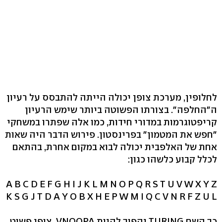
לחלופין, מערכת צופן יכולה הייתה להתבסס על רעיון
ה"החלפה". בצורתו הפשוטה ביותר שימש הרעיון
קריפטוגרמות במדורי חידות, כמו אלה שפתרו במשחקי
"חפש את המטמון" בפרינסטון. פירוש הדבר היה שאות
אחת של האלפבית יכולה לבוא במקום אחרת, בהתאם
לכלל קבוע כלשהו כגון:
A B C D E F G H I J K L M N O P Q R S T U V W X Y Z
K S G J T D A Y O B X H E P W M I Q C V N R F Z U L
כך השם TURING יהפוך להיות VNQOPA. צופן פשוט