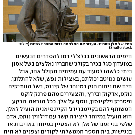
פסל של אלן טיורינג. העביר את המלחמה בבית הספר לצפנים
(צילום:
Shutterstock)
הימים הראשונים בבלצ'לי דמו להסדרים הנעשים
במועדון סגל בכיר בקולג' שחבריו נאלצים בשל אסון
ביתי כלשהו לסעוד עם עמיתים מקולג' אחר, אבל
עושים כמיטב יכולתם, באצילות נפש, שלא להתלונן.
היה שם ניחוח חזק במיוחד של קינגס, בשל הוותיקים
נוקס, אדקוק ובירץ', והצעירים מהם פרנק לוקס
ופטריק וילקינסון, נוסף על אלן. ככל הנראה, הרקע
המשותף להם בקיימברידג' הקיינסיאנית הועיל לאלן.
הוא הועיל במיוחד ליצירת קשר עם דילווין נוקס, אדם
שלפי בני זמנו של אלן לא הצטיין במיוחד באדיבות או
בנגישות. בית הספר הממשלתי לקודים וצפנים לא היה