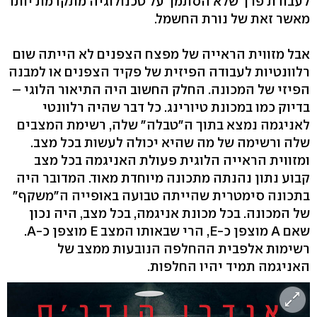
לעבודת פרך שלא הסתמך על טכנולוגיה מתקדמת יותר
מאשר זאת של נורת החשמל.
אבל מזווית הראייה של מפצח הצפנים לא הייתה שום
רלוונטיות לעבודה הפיזית של פקיד הצפנים או למבנה
הפיזי של המכונה. החלק החשוב היה התיאור הלוגי –
בדיוק כמו במכונת טיורינג. כל דבר שהיה רלוונטי
לאניגמה נמצא בתוך ה"טבלה" שלה, רשימת המצבים
שלה ורשימה של מה שהיא יכולה לעשות בכל מצב.
ומזווית הראייה הלוגית פעולת האניגמה בכל מצב
קבוע נתון נהנתה מתכונה מיוחדת מאוד. המדובר היה
בתכונה סימטרית שהייתה טבועה באופייה ה"משקף"
של המכונה. בכל מכונת אניגמה, בכל מצב, היה נכון
שאם A מוצפן כ-E, הרי שבאותו המצב E מוצפן כ-A.
רשימות אלפבית ההחלפה הנובעות ממצב של
האניגמה תמיד יהיו החלפות.