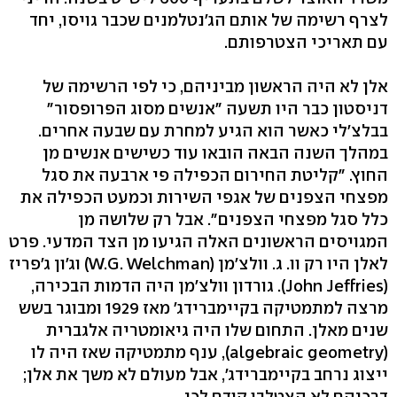
לצרף רשימה של אותם הג'נטלמנים שכבר גויסו, יחד
עם תאריכי הצטרפותם.
אלן לא היה הראשון מביניהם, כי לפי הרשימה של
דניסטון כבר היו תשעה "אנשים מסוג הפרופסור"
בבלצ'לי כאשר הוא הגיע למחרת עם שבעה אחרים.
במהלך השנה הבאה הובאו עוד כשישים אנשים מן
החוץ. "קליטת החירום הכפילה פי ארבעה את סגל
מפצחי הצפנים של אגפי השירות וכמעט הכפילה את
כלל סגל מפצחי הצפנים". אבל רק שלושה מן
המגויסים הראשונים האלה הגיעו מן הצד המדעי. פרט
לאלן היו רק וו. ג. וולצ'מן (W.G. Welchman) וג'ון ג'פריז
(John Jeffries). גורדון וולצ'מן היה הדמות הבכירה,
מרצה למתמטיקה בקיימברידג' מאז 1929 ומבוגר בשש
שנים מאלן. התחום שלו היה גיאומטריה אלגברית
(algebraic geometry), ענף מתמטיקה שאז היה לו
ייצוג נרחב בקיימברידג', אבל מעולם לא משך את אלן;
דרכיהם לא הצטלבו קודם לכן.