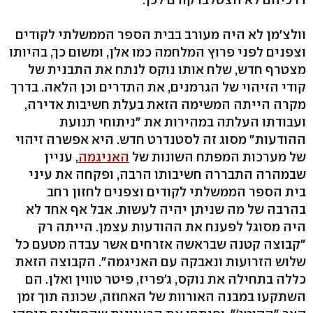
וולצ'מן לא היה מעורב בבית הספר הממשלתי לקודים
וצפנים לפני פרוץ המלחמה כמו אלן, ומשום כך, בהיותו
מצטרף חדש, שלח אותו נוקס לנתח את התבנית של
קודי הזיהוי של הגרמנים, את התדרים וכן הלאה. בדרך
מקרה הייתה המשימה הזאת בעלת חשיבות אדירה,
ועבודתו העלתה במהירות את "ניתוחי תנועת
ההודעות" מסוג זה לסטנדרט חדש. היא אפשרה זיהוי
של מערכות המפתח השונות של
האניגמה
, עניין
שבמהרה התבררה חשיבותו הרבה, ופקחה את עיני
בית הספר הממשלתי לקודים וצפנים לחזון רחב
בהרבה של מה שניתן יהיה לעשות. אבל אף אחד לא
היה מסוגל לפענח את ההודעות עצמן. הייתה רק
"קבוצה קטנה שבראשה אזרחים אשר עבדה מטעם כל
שלוש הזרועות ונאבקה עם האניגמה". הקבוצה הזאת
כללה בתחילה את נוקס, ג'פריז, פיטר טווין ואלן. הם
השתקעו במבנה האורוות של האחוזה, שכונה תוך זמן