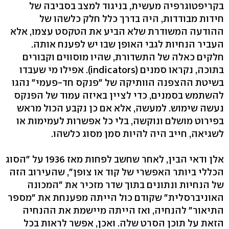
בקריפטוגרפיה מעשית, בניגוד למצב בסביבה של
חידות מבודדות, היה בדרך כלל חלק כלשהו של
ההודעה המשודרת שלא הביע את הטקסט עצמו, אלא
העביר הנחיות לגבי האופן שבו יש לפענח אותה.
חלקים כאלה של התשדורת, שהיו מוסווים וקבורים
בתוכה, נקראו סמנים (indicators). אפילו מי שעבדו
בשיטת ההצפנה הוותיקה של "פנקס חד-פעמי" נהגו
להשתמש בסמנים, כדי לציין באיזה עמוד של הפנקס
נעשה שימוש. למעשה, אלא אם כן נקבע הכול מראש
בפירוט מושלם ונוקשה, בלי כל אפשרות לעמימות או
לשגיאה, חייב היה להיות סמן מסוג כלשהו.
אלן ודאי הבין, לאחר שחשב לפחות מאז 1936 על "הסוג
הכללי ביותר האפשרי של קוד או צופן", שהעירוב הזה
של הנחיות ונתונים בתוך שדר מזכיר את "המכונה
האוניברסלית" שקודם כול הייתה מפענחת את "מספר
התיאור" להנחיה, ואז הייתה מיישמת את ההנחיה
הזאת על תוכן הסרט שלה. ואכן, אפשר לראות בכל