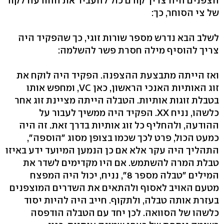
הצפנים היה צריך קודם כול להעביר את ההודעה לקוד
של צי הסוחר, כך:
לשלב הבא נדרש מספר שורות זוגי, כך שהפקיד היה
צריך להוסיף מילה חסרת פשר להשלמה:
ואז הייתה מתבצעת ההצפנה. הפקיד היה לוקח את
זוג האותיות האנכי הראשון, כאן VC, ומחפש אותו
בטבלת זוגות אותיות. הטבלה הייתה מציינת זוג אחר
כלשהו, נניח XX. הפקיד היה ממשיך לעבור על
ההודעה, ולהחליף כל זוג אותיות בדרך זאת. זה היה
כמעט הכול, פרט לכך שכמו בצופן מסוג "הוספה",
התהליך היה עקר אלא אם כן הנמען המיועד ידע באיזו
טבלת המרה להשתמש. אם היו מקדימים לשדר את
המילים "טבלה מספר 8", נניח, יכול היה המפצח
מטעם האויב לאסוף ולהתאים את השדרים המוצפנים
בעזרת אותה טבלה, ולתקוף. חייב היה להיות יסוד
כלשהו של הסוואה. לכן יחד עם הטבלה הודפסה