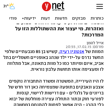
מלחמה על המדרכה
מותו של אנטוניו רעיה שנדרס על-ידי אופניים
חשמליים מרתיח, כי קדמו לו אלפי פצועים
ואזהרות. מי יעצור את ההשתוללות הזו על
המדרכות?
אייל להמן
פורסם: 17.02.15, 20:55
המוות של
אנטוניו רעיה
, קשיש בן 85 מגבעתיים שלפי
החשד נדרס על-ידי ילד שנהג באופניים חשמליים בתל
אביב, איום ומיותר כמו כל מוות בתאונה, אבל מתלווה
לו ומעצימה אותו תחושת עלבון נוראית.
לו היו העירייה, המשטרה ומשרד התחבורה נוקפים
אצבע ונאבקים בתופעה שמצמיחה כאן דור חדש של
בריונים על גלגלים - עם דרישות לרישוי, קנסות
לפורעי חוק ובתור התחלה עצירה מוחלטת של יבוא
כלי ההרג - היה אפשר לפחות להתנחם במחשבה