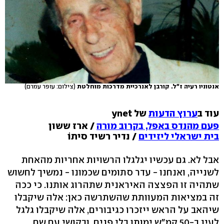
אנטוניו רעיה ז"ל. קורבן לאנרכיית מדרכות מוחלטת
(צילום: עופר עמרם)
עוד ב
ערוץ הדעות
של ynet
פעם מהנדס באפל, בקרוב מורה
/ ארז ששון
בית ישראלי ליזידים
/ נדיר רשיד סיתוֹ
אבל לא. גם עכשיו יגלגלו הרשויות אחריות מהאחת
לשנייה, ואנחנו - עדר סתומים שכמונו - נמשיך לחשוש
שתהיה זו הפצצה האיראנית שתהרוג אותנו. כי ככה
זה במציאות המעוותת שהשתרשה כאן: אלה שיקבלו
שיהאב על הראש ייזכרו כגיבורים, אלה שיקבלו גלגל
לעין ב-50 קמ"ש ימותו בלי פנים, ובקושי עם שם.