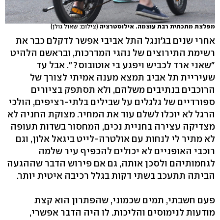
מפלצת מתכתית רבת עוצמה. אילוסטרציה
(צילום: שאול גולן)
אחרי שנים בג'ונגל התל אביבי אפשר לדקלם כבר את
רשימת התירוצים של נהגי המדרכות, ובראשם הלהיט
"שאני ארד לכביש ויפגע בי אוטובוס?". אבל עד
שעיריית תל אביב תמצא מענה אמיתי לצורך של
הרוכבים בנתיבים משלהם, ולא תסתפק בציורים
ספורדיים של גלגלים על שבילים בלתי-רציפים, הולכי
הרגל לא יוכלו לשלם עוד את המחיר. מצוקת החניה לא
מצדיקה עצירה בחניית נכים, המחסור בשדות תעופה
לא מתיר לי לנחות עם אולטרה-לייט ביגאל אלון, וגם
רוכבי האופניים לא יכולים להכפיף עיר שלמה
לגחמותיהם ולסכן אותה, גם אם פירוש הדבר שההגעה
הביתה תתעכב בשתי דקות בגלל רכיבה איטית יותר.
פעם חשבתי, תמים שכמוני, שהפתרון הוא קצת
מודעות לנימוסים והליכות. לו היה הדבר אפשרי,