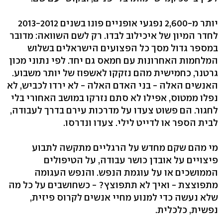
יותר מ-2,600 נפגעי אופניים פונו בשנים 2013-2012
לחדר המיון של איכילוב לבדו. רק לשם השוואה: מדובר
במספר גדול מסך כל הפצועים הישראלים בשלוש
המלחמות האחרונות עם חמאס גם יחד. לפי נתוני מכון
גרטנר, כחמישית מהם נזקקו לאשפוז של יותר משבוע.
האנשים האלה - בני האדם האלה - לא ירדו לכביש, לא
נפלו ממטוס, אפילו לא סתם נזרקו במושב האחורי בלי
לחגור. הם פשוט צעדו על מדרכות עירם בדרך לעבודה,
לבית הספר או לדייט לילי. צעדו ונדרסו.
מי מהם שקם מחדש על הרגליים מתקשה לתבוע
פיצויים על אובדן כושר עבודה, על הטיפולים
הממושכים או על עוגמת הנפש. והנפש העגומה
מתפוצצת - ואיך לא תתפוצץ? - כשחושבים על כל מה
שלא נעשה כדי למנוע מחיי אנשים לקרוס פיזית,
נפשית, כלכלית.