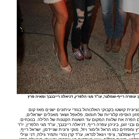
 עופרה רייף-שמלצר, עו"ד מגי הלפרין, דניאלה רייבנבך ומאיה פרץ
יונית קושטו בקבוקי האלכוהול בגזרי עיתונים ישנים מאז קום
מזון הוסיפו קלוריות של חומוס, פלאפל ושאר מאכלים ישראלים,
ם הפרה את שלוות המקום עד השעות הקטנות של הלילה. בנוכחים:
בני זוגן, ביניהן עפרה רייף, דניאלה רייבנבך, עו"ד מגי הלפרין; יו"ר
ומפזזים כמו הראל ולימור ויזל, מוקי ורונית שניידמן, ישראל רייף,
ף-שמלצר, ציפי ויגאל לנדאו, עו"ד קרן נהרי ותמיר גילת, דני וצילי