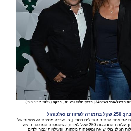
i, פרנק מלול ורעייתו, רבקה
(צילום: אביב חופי)
זים ואלכוהול
ו את את אחד הבתים הגדולים בסביון, בו נערכה מסיבת העצמאות של
מעגל הנשים סביון. עלות ההתחככות:250 שקל לאורח, כשהמטרה המוצהרת היא
ות חג לניצולי שואה ומשפחות נזקקות, ופעילויות עבור ילדים