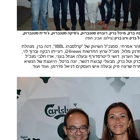
 ברק, מיכל ברק, רוברט סטנברוק, ג'סיקה סטנברוק, ג'ודית סטנברוק,
ל ברק ורון ברק
(צילום: אביב חופי)
נכחו, בין היתר: יזהר אפרתי, סמנכ"ל השיווק של "קרלסברג IBBL"; דנה ברן, מנהלת
שיווק קרלסברג; פרנק מלול, מנכ"ל ערוץ החדשות i24news, רעייתו רבקה וברוך לוי,
ל הערוץ; דושי לייטרסדורף ובעלה אנחל בונני; ארז חלבי מנכ"ל
ברק וטל ברק, מבעלי קבוצת דנשר; יונה ברטל, היועצת של הנשיא
ת שרונה פיק ובעלה איש העסקים דניאל פדרמן, ועוד ועוד.