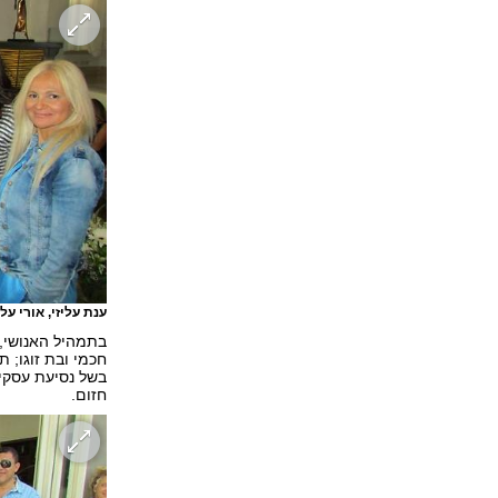
ענת עליזי, אורי על
בתמהיל האנושי, 
חכמי ובת זוגו; ת
בשל נסיעת עסקים
חזום.