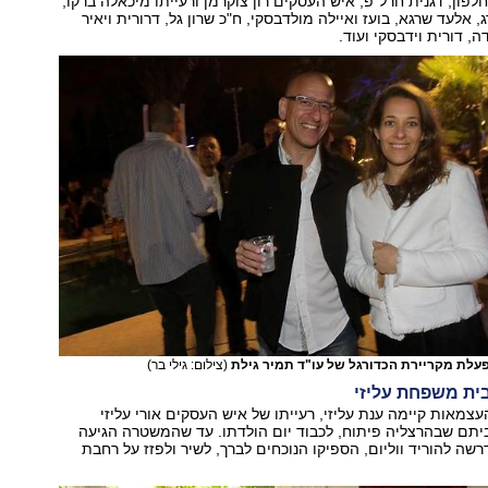
ן חלפון, דגנית חרל"פ, איש העסקים רון צוקרמן ורעייתו מיכאלה ברקו,
ג, אלעד שרגא, בועז ואיילה מולדבסקי, ח"כ שרון גל, דרורית ויאיר
דה, דורית וידבסקי ועוד.
פעלת מקריירת הכדורגל של עו"ד תמיר גילת
(צילום: גילי בר)
ית משפחת עליזי
צמאות קיימה ענת עליזי, רעייתו של איש העסקים אורי עליזי
יתם שבהרצליה פיתוח, לכבוד יום הולדתו. עד שהמשטרה הגיעה
שה להוריד ווליום, הספיקו הנוכחים לברך, לשיר ולפזז על רחבת