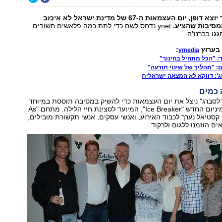
למרות מזג אוויר יוצא דופן, יום העצמאות ה-67 של מדינת ישראל לא איכזב
מסיבות שהציע.
ynet נדחס לשם כדי לתת כמה פלאשים חשובים
גגו בברנז'ה.
בערוץ
:
ymedia
ד: "הכל מתחיל בחינוך"
: "תהליך של שינוי תודעה"
ג': דווקא לא המצאה ישראלית
 כמים
לסברג" ניצל את יום העצמאות כדי להשיק במסיבה תוססת במיוחד
את בקבוק האלומיניום החדש "Ice Breaker", המיועד לסצינת חיי הלילה. מתחם "As
ון קסטיאל נערך לכבוד האירוע, ואנשי עסקים, אנשי תקשורת מובילים,
ים הוזמנו ללגום ולרקוד.