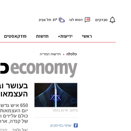
כלכלה
חדשות המדיה
בעושר וב
העצמאו
650 איש גד
צילום: ארנון בוסני
יום העצמאות כ
כולם עליזים 
של קנדה, ארה
שתף בפייסבוק
יעל ולצר
פורסם: 04.15