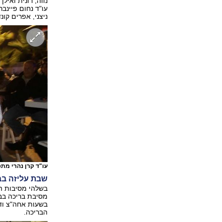
נווה, רונית ואיל
עו"ד נחום פיינבר
ניצני, אפרים קונ
עו"ד קרן נהרי מת
שבת עליזה בב
בשלהי מסיבות הע
מסיבת בריכה בב
בשעות אחה"צ ודר
הבריכה.