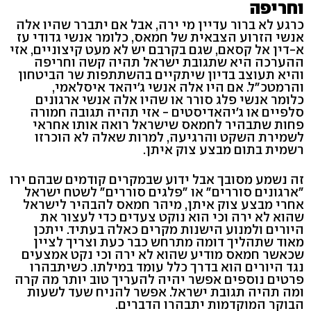
וחריפה
כרגע לא ברור עדיין מי ירה, אבל אם יתברר שהיו אלה
אנשי הזרוע הצבאית של חמאס, כלומר אנשי גדודי עז
א-דין אל קסאם, שגם בקרבם יש לא מעט קיצוניים, אזי
ההערכה היא שתגובת ישראל תהיה קשה וחריפה
והיא תעוצב בדיון שיתקיים בהשתתפות שר הביטחון
והרמטכ"ל. אם היו אלה אנשי ג'יהאד איסלאמי,
כלומר אנשי פלג סורר או שהיו אלה אנשי ארגונים
סלפיים או ג'יהאדיסטים - אזי תהיה תגובה חמורה
פחות שתבהיר לחמאס שישראל רואה אותו אחראי
לשמירת השקט והרגיעה, למרות שאלה לא הוכרזו
רשמית בתום מבצע צוק איתן.
זה נשמע מסובך אבל ידוע שבמקרים קודמים שבהם ירו
"ארגונים סוררים" או "פלגים סוררים" לשטח ישראל
אחרי מבצע צוק איתן, מיהר חמאס להבהיר לישראל
שהוא לא ירה וכי הוא נוקט צעדים כדי לעצור את
היורים ולמנוע הישנות מקרים כאלה בעתיד. ייתכן
מאוד שתהליך דומה מתרחש כבר כעת וצריך לציין
שכאשר חמאס מודיע שהוא לא ירה וכי נקט אמצעים
נגד היורים הוא בדרך כלל עומד במילתו. כשיתבהרו
פרטים נוספים אפשר יהיה להעריך טוב יותר מה קרה
ומה תהיה תגובת ישראל. אפשר להניח שעד לשעות
הבוקר המוקדמות יתבהרו הדברים.