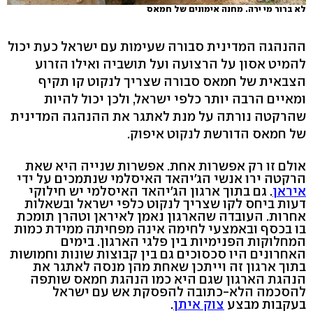
לא ברור מי ירה. מחנה אימונים של חמאס
ההנהגה המדינית סבורה שעימות עם ישראל כעת יכול
להמיט אסון על הרצועה ועל תושביה ואילו הזרוע
הצבאית של חמאס סבורה שצריך לנקוט קו תקיף
ומאיים הרבה יותר כלפי ישראל, ולכן יכול להיות
שהרקטה נורתה על מנת לאתגר את ההנהגה המדינית
של חמאס הדורשת לנקוט איפוק.
אולם זו רק אפשרות אחת. אפשרות שנייה היא שאת
הרקטה ירו אנשי הג'יהאד האיסלמי שנתמכים על ידי
איראן
. גם בתוך ארגון הג'יהאד האיסלמי יש חילוקי
דעות ביחס לקו שצריך לנקוט כלפי ישראל ובשאלות
אחרות. העובדה שהארגון נאמן לאיראן וטהרן תומכת
בו בכסף ובאמצעי לחימה אינה מפחיתה ממידת כמות
המחלוקות הפנימיות בין פלגי הארגון. בימים
האחרונים היו סכסוכים גם בין קבוצות שונות וחמושות
בתוך ארגון זה וייתכן שאחת מהן מנסה לאתגר את
הנהגת הארגון שגם היא כמו הנהגת חמאס שותפה
להסכמה הלא-כתובה להפסקת אש עם ישראל
בעקבות מבצע
צוק איתן
.