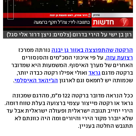
רון בן ישי על הירי בדרום (צלמים: ניצן דרור אלי סגל)
הרקטה שהתפוצצה באזור גן יבנה
נורתה ממרכז
רצועת עזה
, על פי איכוני המכ"מים והסנסורים
האחרים של מערך האיסוף. המשמעות היא שמדובר
ברקטה מדגם
גראד
ואולי אפילו רקטה כבדה יותר,
שכמותה יש לחמאס וגם לארגון
הג'יהאד האיסלמי
.
ככל הנראה מדובר ברקטה 122 מ"מ, מהדגם שמכונה
גראד או רקטה מייצור עצמי ברצועה בעלת טווח דומה.
הירי יחייב תגובה ישראלית ופעולה ישראלית אבל עד
שלא יוברר מקור הירי והיורים ומה היה כוונתם לא
תתגבש החלטה בעניין.