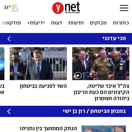
31
°
כותרות
מבזקים
חדשות
דעות
ידיעות+
פודקאסטי
הכי עדכני
צה״ל איבד שליטה,
השר לפגיעה בביטחון
בש
הקיצונים הם כעת הריבון
אפ
ביהודה ושומרון
במבחן הביטחון / רון בן ישי
הנתק הממושך בין נתניהו