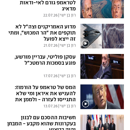
לטראמפ גורם לאי-ודאות
מדאיג
רון בן ישי
|
22.07.26
מדוע האמריקנים וצה"ל לא
תוקפים את "הר המכוש", ומתי
זה ייצא לפועל
רון בן ישי
|
21.07.26
עסקן פוליטי, עבריין מורשע,
פוגע בסמכות הרמטכ"ל
רון בן ישי
|
17.07.26
המס של טראמפ על הורמוז:
להעניש את איראן ומי שלא
התגייסו לעזרה - ולממן את
המלחמה
רון בן ישי
|
13.07.26
חשיבות ההסכם עם לבנון
בעקרונות שהוא מקבע - המבחן
יהיה בביצוע