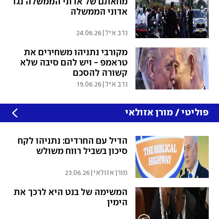
מחאתם של אדוני הממשלה נגד
אדוני הממשלה
נדב איל
|
24.06.26
מקורבי נתניהו משחירים את
טראמפ - ויש להם סיבה שלא
קשורה להסכם
נדב איל
|
19.06.26
פוליטי / מורן אזולאי
הדיל עם החרדים: נתניהו לקח
סיכון בשביל רווח משולש
מורן אזולאי
|
23.06.26
המשימה של בנט היא לרכך את
הימין