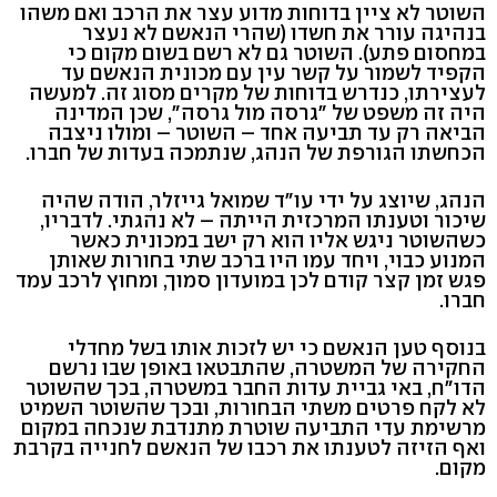
השוטר לא ציין בדוחות מדוע עצר את הרכב ואם משהו
בנהיגה עורר את חשדו (שהרי הנאשם לא נעצר
במחסום פתע). השוטר גם לא רשם בשום מקום כי
הקפיד לשמור על קשר עין עם מכונית הנאשם עד
לעצירתו, כנדרש בדוחות של מקרים מסוג זה. למעשה
היה זה משפט של "גרסה מול גרסה", שכן המדינה
הביאה רק עד תביעה אחד – השוטר – ומולו ניצבה
הכחשתו הגורפת של הנהג, שנתמכה בעדות של חברו.
הנהג, שיוצג על ידי עו"ד שמואל גייזלר, הודה שהיה
שיכור וטענתו המרכזית הייתה – לא נהגתי. לדבריו,
כשהשוטר ניגש אליו הוא רק ישב במכונית כאשר
המנוע כבוי, ויחד עמו היו ברכב שתי בחורות שאותן
פגש זמן קצר קודם לכן במועדון סמוך, ומחוץ לרכב עמד
חברו.
בנוסף טען הנאשם כי יש לזכות אותו בשל מחדלי
החקירה של המשטרה, שהתבטאו באופן שבו נרשם
הדו"ח, באי גביית עדות החבר במשטרה, בכך שהשוטר
לא לקח פרטים משתי הבחורות, ובכך שהשוטר השמיט
מרשימת עדי התביעה שוטרת מתנדבת שנכחה במקום
ואף הזיזה לטענתו את רכבו של הנאשם לחנייה בקרבת
מקום.