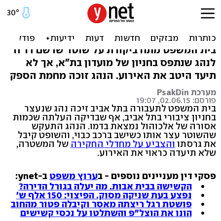
זוכה מנהיגה בשכרות: "כלל
לא ראו אותי נוהג"
בית המשפט מתח ביקורת על שוטר שרשם דו"ח
לנהג שנתפס בחניון של מועדון בת"א, אך לא
תיעד היטב את האירוע. הנהג זוכה מחמת הספק
מערכת PsakDin
פורסם: 02.06.15, 19:07
בית המשפט לתעבורה בתל אביב זיכה נהג שנעצר
בחניון ציבורי בתל אביב, אף שבדיקה העלתה שכמות
אסורה של אלכוהול נמצאת בדמו. הנהג התעקש
שהשוטר עצר אותו כשישב ברכב כבוי, והשופט קיבל
את גרסתו
והצביע על מחדלי החקירה
של המשטרה,
שלא תיעדה כראוי את האירוע.
פסקי דין מעניינים נוספים - ב
ערוץ משפט
ב-ynet:
הקשישה בבית אבות. מה יעלה בגורל הדירה?
נפצע בעת שניקה מסוק. הפיצוי: 150 אלף ש'
פושטת רגל ריצתה מאסר וקיבלה פטור מהחוב
הונו את הוצל"פ והשתלטו על נכסי קשישים