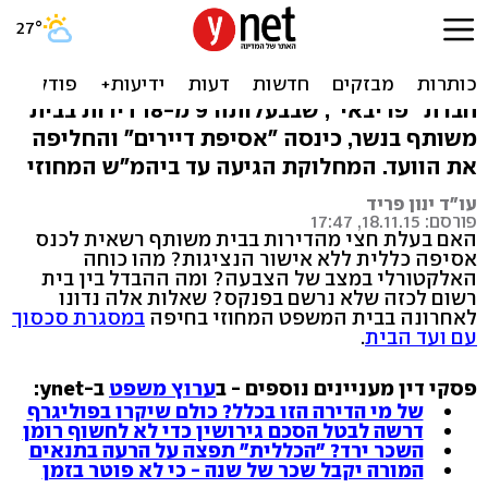
קרב על הוועד: מה מותר
לחברת ניהול בבניין?
חברת "פריבאי", שבבעלותה 9 מ-18 דירות בבית
משותף בנשר, כינסה "אסיפת דיירים" והחליפה
את הוועד. המחלוקת הגיעה עד ביהמ"ש המחוזי
עו"ד ינון פריד
פורסם: 18.11.15, 17:47
האם בעלת חצי מהדירות בבית משותף רשאית לכנס
אסיפה כללית ללא אישור הנציגות? מהו כוחה
האלקטורלי במצב של הצבעה? ומה ההבדל בין בית
רשום לכזה שלא נרשם בפנקס? שאלות אלה נדונו
לאחרונה בבית המשפט המחוזי בחיפה
במסגרת סכסוך
עם ועד הבית
.
פסקי דין מעניינים נוספים - ב
ערוץ משפט
ב-ynet:
של מי הדירה הזו בכלל? כולם שיקרו בפוליגרף
דרשה לבטל הסכם גירושין כדי לא לחשוף רומן
השכר ירד? "הכללית" תפצה על הרעה בתנאים
המורה יקבל שכר של שנה - כי לא פוטר בזמן