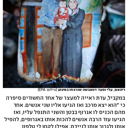
ריהאם, עלי וסעד דוואבשה שנרצחו בפיגוע
(צילום: EPA)
במקביל, עדת ראייה למעצר של אחד החשודים סיפרה
כי "הוא יצא מרכב ואז הגיעו אליו שני אנשים. אחד
מהם הכניס לו אגרוף בבטן והשני התנפל עליו, ואז
הגיעו עוד הרבה אנשים להכות אותו באגרופים, להפיל
אותו ולגרור אותו לניידת. אפילו לקחו לי טלפון