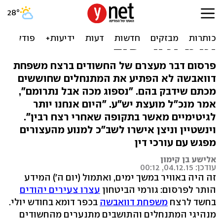
בהתנחלויות מתנערים
מהחשודים: "נלחמים על
תדמית היישוב"
פרסום דבר מעצרם של החשודים ברצח משפחת
דוואבשה לא הפתיע את המתנחלים שחוששים
מכתם שידבק בהם. "נספוג מכה אבל נתרומם",
אמר מנכ"ל מועצת יש"ע. "היום אנחנו יותר
לגיטימיים מאשר בתקופה שאחרי רצח רבין".
וינשטיין וניצן אישרו לשב"כ למנוע מהעצורים
מפגש עם עורכי דין
אלישע בן קימון
עודכן: 04.12.15, 00:12
זה היה באוויר במשך ימים, ואתמול (יום ה') המידע
הותר לפרסום: גורמי הביטחון
עצרו צעירים יהודים
בחשד לרצח
משפחת דוואבשה
בכפר דומא בחודש יולי.
מנהיגי המתנחלים והתושבים מתנערים מהחשודים