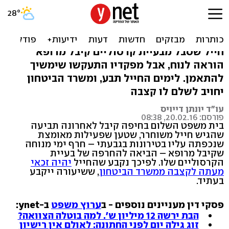
שופט נגד "גבעתי": הפציעה
החריפה בטירונות
חייל שסבל מבעיית קרסוליים קיבל מרופא
הוראה לנוח, אבל מפקדיו התעקשו שימשיך
להתאמן. לימים החייל תבע, ומשרד הביטחון
יחויב לשלם לו קצבה
עו"ד יונתן דייויס
פורסם: 20.02.16, 08:38
בית משפט השלום בחיפה קיבל לאחרונה תביעה
שהגיש חייל משוחרר, שטען שפעילות מאומצת
שנכפתה עליו בטירונות בגבעתי – חרף ימי מנוחה
שקיבל מרופא – הביאה להחרפה של בעיית
הקרסוליים שלו. לפיכך נקבע שהחייל
יהיה זכאי
מעתה לקצבה ממשרד הביטחון
, ששיעורה ייקבע
בעתיד.
פסקי דין מעניינים נוספים - ב
ערוץ משפט
ב-ynet:
הבת ירשה 12 מיליון ש'. למה בוטלה הצוואה?
זוג גילה יום לפני החתונה: לאולם אין רישיון