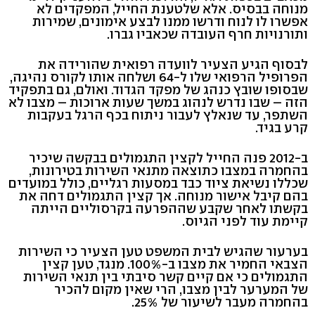
מנוחה בבסיס. אלא שלטענת החייל, המפקדים לא
אפשרו לו לנוח ודרשו ממנו לבצע אימונים, שמירות
ותורנויות חרף העובדה שכאביו גברו.
לבסוף הגיע הצעיר לוועדה רפואית שהורידה את
הפרופיל הרפואי שלו ל-64 ושלחה אותו לקורס נהיגה,
שבסופו שובץ כנהג של מפקד הגדוד. ואולם, גם בתפקיד
הזה – שבו נדרש לנהוג במשך שעות ארוכות – מצבו לא
השתפר, עד שנאלץ לעבור ניתוח בכף הרגל בעקבות
קרע בגיד.
ב-2012 פנה החייל לקצין התגמולים בבקשה שיכיר
בהחמרה במצבו כתוצאה מתנאי השירות בטירונות,
שכללו נשיאת ציוד כבד במסעות רגליים, כולל במועדים
בהם קיבל אישור מנוחה. אך קצין התגמולים דחה את
בקשתו לאחר שקבע שההפרעה בקרסוליים הייתה
קיימת עוד לפני הגיוס.
בערעור שהגיש לבית המשפט טען הצעיר כי השירות
הצבאי החמיר את מצבו ב-100%. מנגד, טען קצין
התגמולים כי אם קיים קשר סיבתי בין תנאי השירות
של המערער לבין מצבו, הרי שאין מקום להכיר
בהחמרה מעבר לשיעור של 25%.