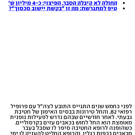
החולה לא קיבלה הסבר. הפיצוי: כ-4 מיליון ש'
טיפ למתגרשת: מה זו "בקשת יישוב סכסוך"?
לפני כחמש שנים התגייס התובע לצה"ל עם פרופיל
רפואי 82, והחל טירונות בבסיס האימון של חטיבת
גבעתי. לאחר חודשיים שבהם נדרש לפעילות גופנית
מאומצת הוא החל לחוש בכאבים עזים בקרסוליים.
כשהופנה לרופא החטיבה סיפר לו שסבל בעבר
מכאבים בכפות רגליו, והרופא החליט להעניק לו ימי