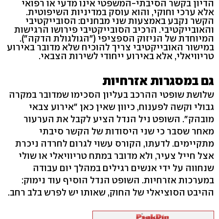
הדיון בקשר הסיבתי-המשפטי אינו מדעי או רפואי
אלא ערכי וחוקי, והוא עוסק במדיניות השיפוטית.
הקשר נקבע באמצעות שני מבחנים: הסובייקטיבי
והאובייקטיבי. הרכיב הסובייקטיבי פירושו הרגישות
המיוחדת של הניזוק הספציפי ("הגולגולת הדקה").
במישור האובייקטיבי צריך להוכיח שלא מדובר באירוע
טריוויאלי, אלא באירוע ייחודי לשירות הצבאי.
גם במסגרות אזרחיות
שלושת שופטי ההרכב בעליון הסכימו שמדובר במקרה
גבולי וקשה לפענוח, כיוון שאין כאן "אירוע צבאי
מובהק". השופט ניל הנדל הציע לקבל את הערעור
מאחר שסבר כי שני היסודות של הקשר סיבתי
מתקיימים. לדעתו, הקורס עשוי לגרום לחרדה ניכרת
אצל חייל צעיר, ולא מדובר במתח טריוויאלי או שולי
שנחווה על ידי אנשים רגילים במהלך יום עבודה
במערכות אזרחיות. השופט הנדל הוסיף עוד נימוק:
ההיבט הסוציאלי של החוק, שאותו יש לפרש בלב רחב.