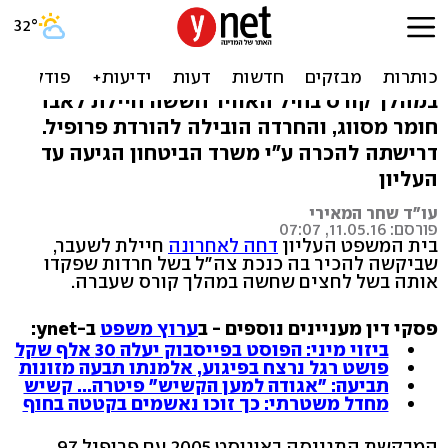
סבלה מחרדה ותבעה: "הכירו
בי כנכת צה"ל"
במהלך קורס בחיל האוויר חששה חיילת לאבד
חומר מסווג, והחרדה הובילה להורדת פרופיל.
דרישתה להכרה ע"י משרד הביטחון הגיעה עד
העליון
עו"ד שחר המאירי
פורסם: 11.05.16, 07:07
בית המשפט העליון
דחה לאחרונה
חיילת לשעבר,
שביקשה להכיר בה כנכת צה"ל בשל חרדות שפקדו
אותה בשל לחצים שחשה במהלך קורס שעברה.
פסקי דין מעניינים נוספים - ב
ערוץ משפט
ב-ynet:
ביזוי מיני: הפוסט בפייסבוק יעלה 30 אלף שקל
פושט רגל נרצח בפיגוע, אלמנתו תבעה מזונות
תביעה: "אגודה למען הקשיש" פיטרה... קשיש
מחדל משטרתי: כך זוכו נאשמים בקטטה בחוף
המבקשת התגייסה באוגוסט 2005 עם פרופיל 97,