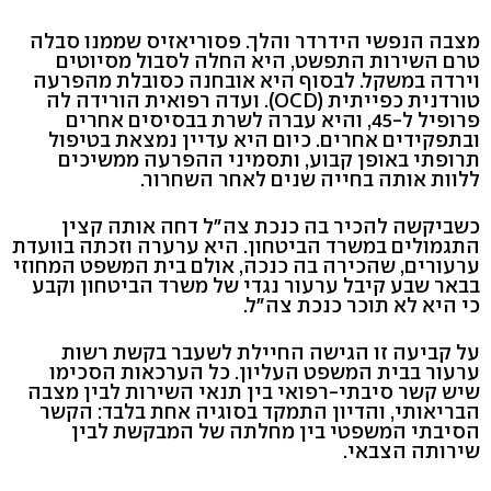
מצבה הנפשי הידרדר והלך. פסוריאזיס שממנו סבלה
טרם השירות התפשט, היא החלה לסבול מסיוטים
וירדה במשקל. לבסוף היא אובחנה כסובלת מהפרעה
טורדנית כפייתית (OCD). ועדה רפואית הורידה לה
פרופיל ל-45, והיא עברה לשרת בבסיסים אחרים
ובתפקידים אחרים. כיום היא עדיין נמצאת בטיפול
תרופתי באופן קבוע, ותסמיני ההפרעה ממשיכים
ללוות אותה בחייה שנים לאחר השחרור.
כשביקשה להכיר בה כנכת צה"ל דחה אותה קצין
התגמולים במשרד הביטחון. היא ערערה וזכתה בוועדת
ערעורים, שהכירה בה כנכה, אולם בית המשפט המחוזי
בבאר שבע קיבל ערעור נגדי של משרד הביטחון וקבע
כי היא לא תוכר כנכת צה"ל.
על קביעה זו הגישה החיילת לשעבר בקשת רשות
ערעור בבית המשפט העליון. כל הערכאות הסכימו
שיש קשר סיבתי-רפואי בין תנאי השירות לבין מצבה
הבריאותי, והדיון התמקד בסוגיה אחת בלבד: הקשר
הסיבתי המשפטי בין מחלתה של המבקשת לבין
שירותה הצבאי.