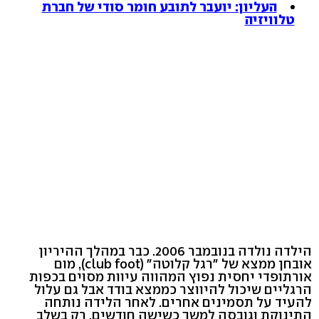
העליון: יועבר לתובע חומר סודי של חברת
טלוויזיה
הילדה נולדה בנובמבר 2006. כבר במהלך ההיריון
אובחן ממצא של "רגל קלוטה" (club foot), מום
אורתופדי יחסית נפוץ המהווה עיוות מסוים בכפות
הרגליים שיכול להיווצר כממצא בודד אבל גם עלול
להעיד על תסמינים אחרים. לאחר הלידה נותחה
התינוקת וגובסה למשך כשישה חודשים. רק בשלב