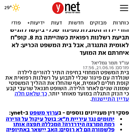
קופ"ח נגד הורי ילדה מוגבלת:
'תבעתם באיחור'
הורי ילדה הסובלת מפיגור שכלי ביקשו להגיש
תביעת רשלנות רפואית כשהייתה בת 8. קופ"ח
לאומית התנגדה, אבל בית המשפט הכריע: לא
איחרתם את המועד
עו"ד תמר גמליאל
פורסם: 21.06.16, 17:56
בית המשפט המחוזי בחיפה התיר להורים לילדה
שנולדה עם פיגור שכלי לתבוע על רשלנות רפואית את
קופת חולים לאומית, אף שהחלו את ההליך המשפטי
שמונה שנים לאחר הלידה. השופט חננאל שרעבי קבע
כי הנזק התגלה במועד מאוחר יותר,
כך שלאט חלה
עדיין התיישנות
.
פסקי דין מעניינים נוספים - ב
ערוץ משפט
ב-ynet:
יתומים נגד עיריית ת"א: בוטל עיקול על הדירה
רמת המרצה הידרדרה? המכללה תפצה אותו
פלשמורה הם לא רוסים: האב יישאר באתיופיה