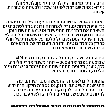
הרבה יותר מאוחר התגלה כי היא סובלת ממחלה
נוירו-גנטית שגורמת לפיגור שכלי ולבעיות מוטוריות
קשות.
באוגוסט 2014 הגישו ההורים תביעת רשלנות רפואית
נגד קופת החולים, ורק לאחרונה נדונה בהחלטת ביניים
השאלה אם התביעה התיישנה או שמא הוגשה בזמן.
ההורים טענו שבחודשים הראשונים שאחרי הלידה לא
עלה חשד כי הממצא ברגל מלמד על אפשרות של חולי
כחלק ממחלה גנטית, והנחת העבודה של הרופאים
הייתה שמדובר בממצא בודד.
הם הוסיפו שהנזק התגלה להם רק בבדיקת MRI
שבוצעה בפברואר 2008 – יותר משנה אחרי הלידה.
לכן, טענו, תקופת ההתיישנות מסתיימת 10 שנים מיום
הלידה, כלומר בנובמבר 2016.
קופת חולים לאומית התעקשה מנגד שהתביעה
התיישנה. לשיטתה, הנזק, או לפחות חלקו, היה ידוע
כבר בעת הלידה, ולכן תקופת ההתיישנות צריכה
להיות בת שבע שנים מיום הלידה, ולא מעבר לכך.
מומחה לגנטיקה קבע שהילדה בריאה