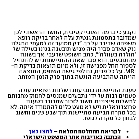
נקבע כי ברמה האובייקטיבית, החשד הראשוני לכך
שמדובר בתסמונת גנטית עלה לאחר בדיקת רופא
משפחה שדיבר על כך. "רק ממועד זה לטעמי התגלה
נזק שאדם סביר היה מגיש תובענה בגינו בעילה של
'הולדה בעוולה'", כתב השופט שרעבי, אך בשונה
מהתובעים, הוא סבר שאת ההתיישנות יש להתחיל
לספור החל מפגישה זו, ולא מיום תוצאות בדיקת ה-
MRI. על כל פנים, גם לפי גישת השופט, התוצאה
הייתה שהתביעה הוגשה בתוך פרק הזמן המותר.
טענת התיישנות בתביעות רשלנות רפואית עולה
פעמים רבות על ידי נתבעים שמנסים לחמוק מחבותם
לתשלום פיצויים. חשוב לזכור שמדובר בטענה
פרוצדוראלית ויש לא מעט כלים להתמודד איתה. לא
בכל מקרה תביעה מתיישנת תוך שבע שנים וחשוב
לבחון כל מקרה לגופו.
לקריאת ההחלטה המלאה –
לחצו כאן
הכתבה באדיבות אתר המשפט הישראלי