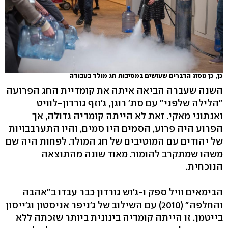
כן, כן מסוג הדברים שעושים במסיבות חג מולד בעבודה
השנה שעברה הביאה איתה את קומדיית החג הפרועה
"הלילה שלפני" עם סת' רוגן, ג'וזף גורדון-לוויט
ואנתוני מאקי. זאת לא הייתה קומדיה גדולה, אך
הפרוע היה פרוע, הסמים היו סמים, והיו התערבבויות
של יהודים עם המוטיבים של חג המולד. לפחות היה שם
משהו שמתקרב להומור. מאוד שונה מהתוצאה
הנוכחית.
הבימאים וויל ספק ו-ג'וש גורדון כבר עבדו ב"אהבה
והחלפה" (2010) עם השילוב של ג'ניפר אניסטון וג'ייסון
בייטמן. זו הייתה קומדיה בינונית ביותר שזכתה ללא