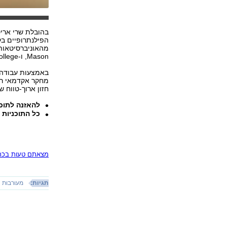
בהובלת שרי אריס
הפילנתרופיים בק
Mason, ו-Babson College.
באמצעות עבודה מ
מחקר אקדמאי רב-
חזון ארוך-טווח 
להאזנה לתוכ
כל התוכניות 
מצאתם טעות בכתב
תגיות:
מעורבות