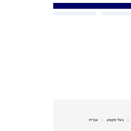
בעלי מקצוע
עברית
|
|