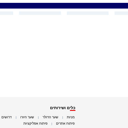
כלים ושירותים
מניות
שער הדולר
שער היורו
דרושים
|
|
|
|
פיתוח אתרים
פיתוח אפליקציות
|
|