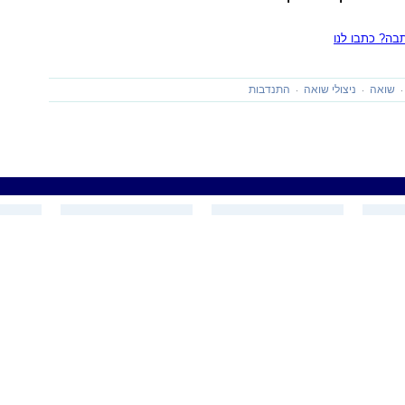
ה? כתבו לנו
שואה
ניצולי שואה
התנדבות