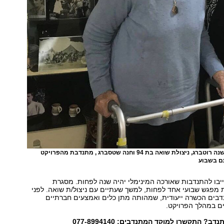
ניצולת השואה שושנה רוטברג, ניצולת שואה בת 94 וחנה שטסברג , מתנדבת מהפרויקט
ם בשבוע
בו להתנדבות שאורכה המינימלי יהיה שנה לפחות. מסגרת
 מפגש שבועי אחד לפחות, למשך שעתיים עם ניצול/ת שואה. לפני
נדבים הכשרה ייעודית, שמהותה מתן כלים ואמצעים חברתיים
ם במהלך הפרויקט.
דב? התקשרו למוקד המתנדבים: 077-8994140