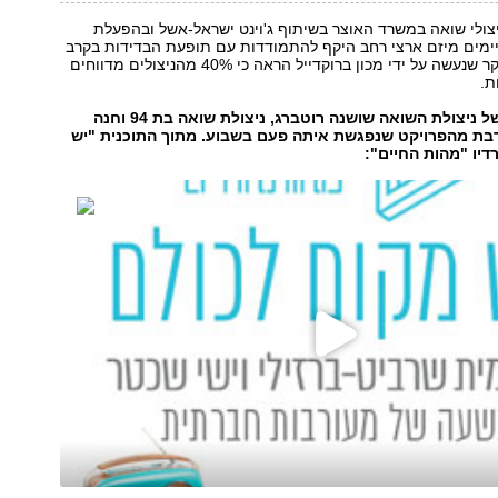
יצולי שואה במשרד האוצר בשיתוף ג'וינט ישראל-אשל ובהפעלת
מים מיזם ארצי רחב היקף להתמודדות עם תופעת הבדידות בקרב
ניצולי שואה. מחקר שנעשה על ידי מכון ברוקדייל הראה כי 40% מהניצולים מדווחים
ת.
הקשיבו לראיון של ניצולת השואה שושנה רוטברג, ניצולת שואה בת 94 וחנה
בת מהפרויקט שנפגשת איתה פעם בשבוע. מתוך התוכנית "יש
דיו "מהות החיים":