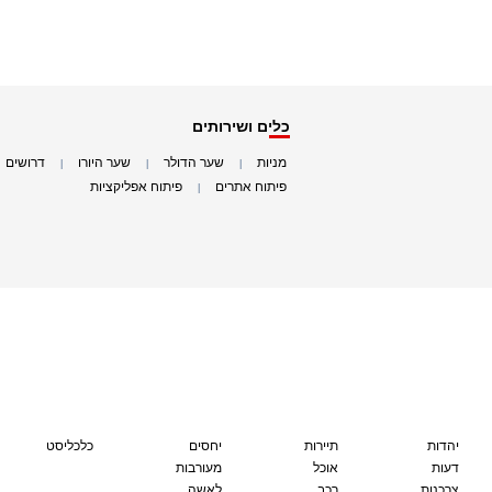
כלים ושירותים
מניות
שער הדולר
שער היורו
דרושים
|
|
|
|
פיתוח אתרים
פיתוח אפליקציות
|
|
יהדות
תיירות
יחסים
כלכליסט
דעות
אוכל
מעורבות
צרכנות
רכב
לאשה