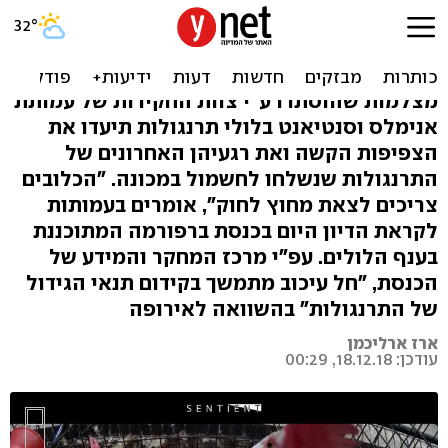
תיעוד: החיים הדחוסים בלולי
התרנגולות
מצלמות שהוסתרו ע"י צוות החקירות של עמותת
אנימלס וסנטיאנט בלולי תרנגולות תיעדו את
הצפיפות הקשה ואת רגעיהן האחרונים של
התרנגולות שנשלחו לחשמול במכונה. "הכלובים
צריכים לצאת מחוץ לחוק", אומרים בעמותות
לקראת הדיון היום בכנסת ברפורמה המתוכננת
בענף הלולים. עפ"י מרכז המחקר והמידע של
הכנסת, "חל עיכוב מתמשך בקידום תנאי הגידול
של התרנגולות" בהשוואה לאירופה
ארז ארליכמן
עודכן: 18.12.18, 00:29