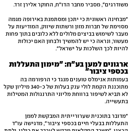
משודרגים", מסביר מחבר הדו"ח, החוקר אלירן זרד.
"מבחינה ראשונית כי יתכן ומסתמנת באירופה מגמה
מסוימת של חברות מזון ורשתות שיווק, המודיעות על
מעבר לשימוש בביצים מלולים ללא כלובים בתוך פחות
מעשור, ונראה כי יש להמשיך ולבחון האם יכולות
להיות לכך השלכות על ישראל".
ארגונים למען בע"ח: "מימון התעללות
בכספי ציבור"
בעמותות אנימלס טוענים מנגד כי הרפורמה בה
מתוכננת הקמת לולי ענק בעלות של כ-340 מיליון שקל
לא תביא לשיפור ברווחת מליוני התרנגולות המטילות
בתעשייה.
"מדובר בתוכנית שערורייתית המבקשת לממן
התעללות בבעלי חיים בכספי ציבור", מדגישה עו"ד
הרצנו. "משרד החקלאות מבקש לערבב את כולנו, ולתת