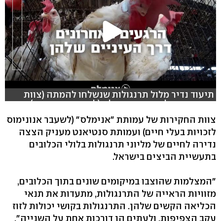
תיעוד נדיר מלול תרנגולות שנשלחו להמתה (צוות
החקירות של עמותת אנימלס (לשעבר אנונימוס)
ועמותת סנטיאנט)
צוות החקירות של עמותת "אנימלס" (לשעבר אנונימוס
לזכויות בעלי חיים) ועמותת סנטיאנט מעניק הצצה
נדירה לחיים של מליוני תרנגולות בלולי הכלובים
בתעשיית הביצים בישראל.
"המצלמות שהוצבו במיקומים שונים בתוך הכלובים,
מזוויות הראייה של התרנגולות, מתעדות את תנאי
הכליאה הקשים שלהן. התרנגולות בקושי יכולות לזוז
עקב הצפיפות, ולעתים הן דורכות אחת על השנייה",