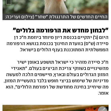
החיים החדשים של התרנגולת "שחר" (צילום ועריכה:
ארז ארליכמן | עמותות אנימלס וסנטיאנט )
"לבחון מחדש את הרפורמה בלולים"
היום (ג') יתקיים בכנסת דיון מיוחד ביוזמת ח"כ דן
סיידה (ש"ס) בוועדת החינוך בכנסת בנושא הרפורמה
הממשלתית המתוכננת בענף הלולים בישראל.
ח"כ סיידה מזהיר כי ישראל תושפע באופן ישיר
מהשינויים בשווקי צריכת הביצים בעולם. "תאגידי
המזון הגדולים בעולם ובארץ, מיישמים הלכה למעשה
מדיניות של שימוש בביצי חופש בלבד בתעשיית המזון,
מה שיחייב בחינה מחודשת של רפורמת הלולים", הוא
אומר.