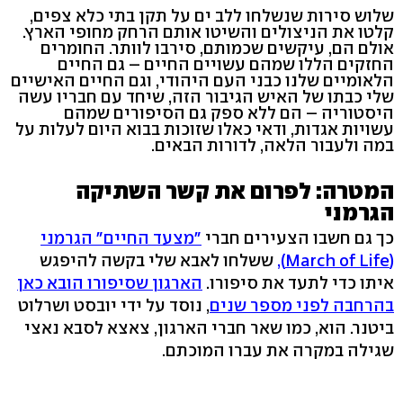
שלוש סירות שנשלחו ללב ים על תקן בתי כלא צפים,
קלטו את הניצולים והשיטו אותם הרחק מחופי הארץ.
אולם הם, עיקשים שכמותם, סירבו לוותר. החומרים
החזקים הללו שמהם עשויים החיים – גם החיים
הלאומיים שלנו כבני העם היהודי, וגם החיים האישיים
שלי כבתו של האיש הגיבור הזה, שיחד עם חבריו עשה
היסטוריה – הם ללא ספק גם הסיפורים שמהם
עשויות אגדות, ודאי כאלו שזוכות בבוא היום לעלות על
במה ולעבור הלאה, לדורות הבאים.
המטרה: לפרום את קשר השתיקה
הגרמני
כך גם חשבו הצעירים חברי
"מצעד החיים" הגרמני
(March of Life),
ששלחו לאבא שלי בקשה להיפגש
איתו כדי לתעד את סיפורו.
הארגון שסיפורו הובא כאן
בהרחבה לפני מספר שנים
, נוסד על ידי יובסט ושרלוט
ביטנר. הוא, כמו שאר חברי הארגון, צאצא לסבא נאצי
שגילה במקרה את עברו המוכתם.