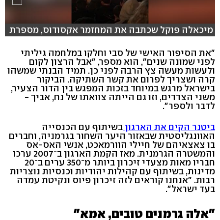
מיכאלה פוקל שכתבה את המחזמר אקסודוס, מספרת
"את הסיפור האישי של סבי וחלקו במלחמה גיליתי
לפני שמונה שנים", הוא מספר, "אבל הרצון לקום
ולעשות מעשה צץ הרבה לפני כן. תמיד הבנתי שמשהו
קרה ושצריך לפרום את קשר השתיקה. הביקור
בישראל מרגש במיוחד בזכות המפגש בין הדור הצעיר,
משני הצדדים, וזו גם הייתה צוואתו של נח, אביך -
לדבר ולספר".
ביטנר הקים את הארגון
בשיתוף עם הכנסייה
האוונגליסטית שבאזור היער השחור בגרמניה, וחברים
בו צאצאיהם של חיילי הוורמאכט, אנשי האס-אס
והמשטרה הגרמנית. מאז הקמת הארגון ב־2007 ערכו
חבריו מאות מצעדי זיכרון ביותר מ־350 ערים ב־20
מדינות, בשיתוף עם קהילות יהודיות וכנסיות נוצריות
רבות. "אנחנו קוראים לזה זיכרון פיוס ונקיטת עמדה
בעד ישראל".
"אלה גרמנים טובים, אמא"