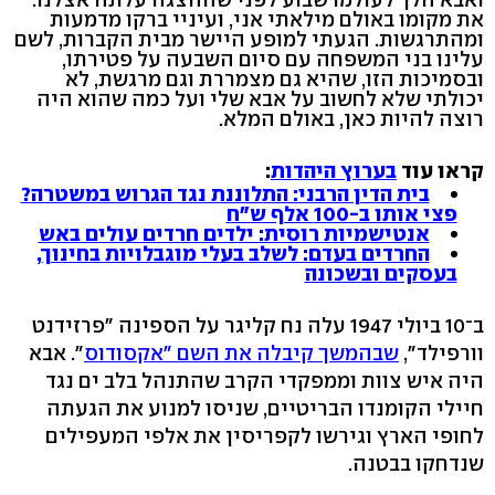
את מקומו באולם מילאתי אני, ועיניי ברקו מדמעות
ומהתרגשות. הגעתי למופע היישר מבית הקברות, לשם
עלינו בני המשפחה עם סיום השבעה על פטירתו,
ובסמיכות הזו, שהיא גם מצמררת וגם מרגשת, לא
יכולתי שלא לחשוב על אבא שלי ועל כמה שהוא היה
רוצה להיות כאן, באולם המלא.
קראו עוד
ב
ערוץ היהדות
:
בית הדין הרבני: התלוננת נגד הגרוש במשטרה?
פצי אותו ב-100 אלף ש"ח
אנטישמיות רוסית: ילדים חרדים עולים באש
החרדים בעדם: לשלב בעלי מוגבלויות בחינוך,
בעסקים ובשכונה
ב־10 ביולי 1947 עלה נח קליגר על הספינה "פרזידנט
וורפילד",
שבהמשך קיבלה את השם "אקסודוס
". אבא
היה איש צוות וממפקדי הקרב שהתנהל בלב ים נגד
חיילי הקומנדו הבריטיים, שניסו למנוע את הגעתה
לחופי הארץ וגירשו לקפריסין את אלפי המעפילים
שנדחקו בבטנה.