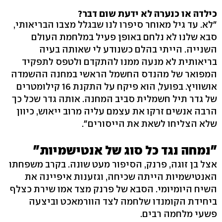
כילדה או כנערה לא ידעת שום דבר?
"לא. עד גיל מאוחר סיפרו לנו שבגלל מצבו הבריאותי,
סבא שלנו לא נלחם באופן פעיל במלחמת העולם
השנייה. הייתי בהלם כשנודע לי שאותה בעיה
בריאותית לא מנעה ממנו להתקדם ולטפס לתפקיד
המפואר של מהנדס החשמל הראשי במחנה ההשמדה
אושוויץ. בפועל, הוא פיקח על התקנת 16 קילומטרים
של גדר תיל חשמלית סביב המחנה. אותה גדר שכל כך
הרבה אנשים זרקו את עצמם עליה מרוב ייאוש, כיוון
שלא הצליחו לשאת את הייסורים".
"נמחה נגד כל סוג של אנטישמיות"
אצל בן זוגה, פרנק, הסיפור מעט שונה. בקרב משפחתו
האנטישמיות הייתה שכיחה, וגזענות איפיינה את
השיח היומיומי. הסבא של פרנק מצד אמו שירת כצלף
ביחידת הקומנדו שלחמה לצד הוורמאכט וביצעה
פשעי מלחמה רבים.