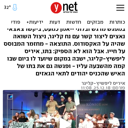
בתו של "מהנדס הגדרות" של
אושוויץ מבקשת סליחה
במפגש מרגש ובלתי ייאמן כמעט, ביקשו צאצאי
נאצים ליצור קשר עם נח קליגר, ניצול השואה
שהיה על האקסודוס. התוצאה - מחזמר המבוסס
על חייו. אבל הוא לא הספיק: בתו, איריס
ליפשיץ-קליגר, ישבה במקום שיועד לו ביום שבו
קמה מהשבעה עליו - ופגשה גם את בתו של
האיש שהכניס יהודים לתאי הגאזים
איריס ליפשיץ-קליגר
פורסם: 25.12.18, 11:08