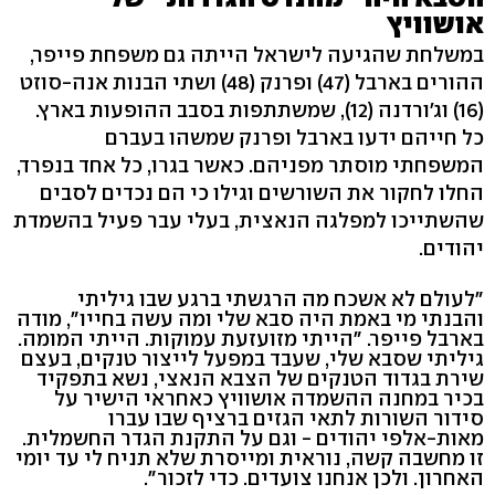
אושוויץ
במשלחת שהגיעה לישראל הייתה גם משפחת פייפר,
ההורים בארבל (47) ופרנק (48) ושתי הבנות אנה-סוזט
(16) וג'ורדנה (12), שמשתתפות בסבב ההופעות בארץ.
כל חייהם ידעו בארבל ופרנק שמשהו בעברם
המשפחתי מוסתר מפניהם. כאשר בגרו, כל אחד בנפרד,
החלו לחקור את השורשים וגילו כי הם נכדים לסבים
שהשתייכו למפלגה הנאצית, בעלי עבר פעיל בהשמדת
יהודים.
"לעולם לא אשכח מה הרגשתי ברגע שבו גיליתי
והבנתי מי באמת היה סבא שלי ומה עשה בחייו", מודה
בארבל פייפר. "הייתי מזועזעת עמוקות. הייתי המומה.
גיליתי שסבא שלי, שעבד במפעל לייצור טנקים, בעצם
שירת בגדוד הטנקים של הצבא הנאצי, נשא בתפקיד
בכיר במחנה ההשמדה אושוויץ כאחראי הישיר על
סידור השורות לתאי הגזים ברציף שבו עברו
מאות-אלפי יהודים - וגם על התקנת הגדר החשמלית.
זו מחשבה קשה, נוראית ומייסרת שלא תניח לי עד יומי
האחרון. ולכן אנחנו צועדים. כדי לזכור".