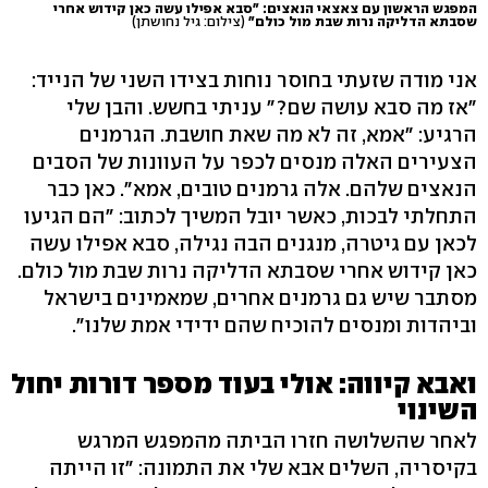
המפגש הראשון עם צאצאי הנאצים: "סבא אפילו עשה כאן קידוש אחרי
שסבתא הדליקה נרות שבת מול כולם"
(צילום: גיל נחושתן)
אני מודה שזעתי בחוסר נוחות בצידו השני של הנייד:
"אז מה סבא עושה שם?" עניתי בחשש. והבן שלי
הרגיע: "אמא, זה לא מה שאת חושבת. הגרמנים
הצעירים האלה מנסים לכפר על העוונות של הסבים
הנאצים שלהם. אלה גרמנים טובים, אמא". כאן כבר
התחלתי לבכות, כאשר יובל המשיך לכתוב: "הם הגיעו
לכאן עם גיטרה, מנגנים הבה נגילה, סבא אפילו עשה
כאן קידוש אחרי שסבתא הדליקה נרות שבת מול כולם.
מסתבר שיש גם גרמנים אחרים, שמאמינים בישראל
וביהדות ומנסים להוכיח שהם ידידי אמת שלנו".
ואבא קיווה: אולי בעוד מספר דורות יחול
השינוי
לאחר שהשלושה חזרו הביתה מהמפגש המרגש
בקיסריה, השלים אבא שלי את התמונה: "זו הייתה