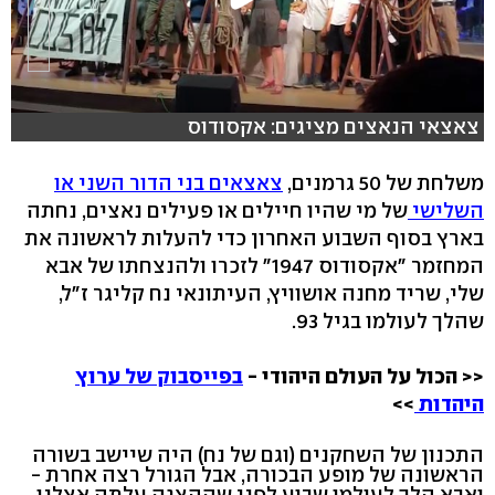
צאצאי הנאצים מציגים: אקסודוס
משלחת של 50 גרמנים,
צאצאים בני הדור השני או
השלישי
של מי שהיו חיילים או פעילים נאצים, נחתה
בארץ בסוף השבוע האחרון כדי להעלות לראשונה את
המחזמר "אקסודוס 1947" לזכרו ולהנצחתו של אבא
שלי, שריד מחנה אושוויץ, העיתונאי נח קליגר ז"ל,
שהלך לעולמו בגיל 93.
<< הכול על העולם היהודי -
בפייסבוק של ערוץ
היהדות
>>
התכנון של השחקנים (וגם של נח) היה שיישב בשורה
הראשונה של מופע הבכורה, אבל הגורל רצה אחרת -
ואבא הלך לעולמו שבוע לפני שההצגה עלתה אצלנו.