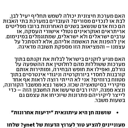
האם מערכת חיצונית יכולה לשמש תחליף יעיל לבן,
לבת או לנכדים מסורים? העובדים במערכת בתי האבות
הם כוח אדם שנשאב בשנים האחרונות ברובו מפליטים
אריתראים ואוקראינים נטולי אישורי העסקה, או
ערבים ישראלים ולא ישראלים, שמתוגמלים במינימום.
אין להפנות את האשמה אליהם, אלא להסתכל על
עצמנו – והמציאות הזו מספקת תשובה מדאיגה.
האם מגיע לזקנים בישראל לבלות את זקנתם בתוך
מערכות ששוללות מהם לחלוטין את ההשפעה על
גורלם, ואפילו את חופש הבחירה, ומותירות אותם
קורבנות לחסדי ביורוקרטיה וניגודי אינטרסים בתוך
מטווח ברווזים? אני לא הייתי רוצה לראות אף אחד
מיקיריי בסיטואציה שכזו. כאשר נצא ממשבר הקורונה,
ונצא ממנה, יהיו רבים שיעשו את החשבון הזה – כדי
לייצר ליקיריהם פתרונות שיוכיחו את עצמם גם
בשעות משבר.
שושנה חן היא עיתונאית "ידיעות אחרונות"
מעוניינים להציע טור לערוץ הדעות של ynet? שלחו