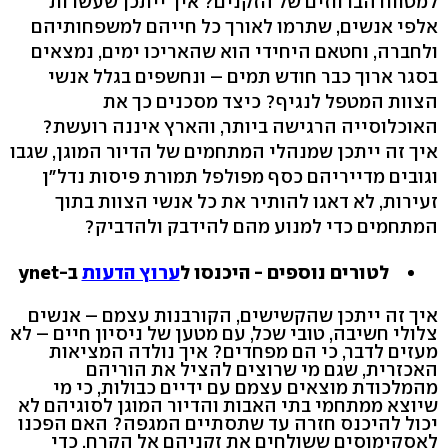
למטווח הברווזים של הזקנים? איך ייתכן שעשרות
אלפי אנשים, שתרמו לאורך כל חייהם למשפחותיהם
ולחברה, וחטאם היחידי הוא שהאריכו ימים, נמצאים
בסגר ארוך כבר חודש תמים – ונחשפים בגלל אנשי
הצוות המטפל לנגיף? כיצד מסכנים כך את
האוכלוסייה הרגישה ביותר, והארץ איננה רועשת?
איך זה ייתכן שמנהלי המתחמים של הדיור המוגן, שגבו
וגובים מדייריהם כסף מפולפל תמורת פיסות נדל"ן
זעירות, לא דאגו להותיר את כל אנשי הצוות בתוך
המתחמים כדי למנוע מהם להידבק ולהדביק?
לטורים נוספים - היכנסו ל
ערוץ הדעות
ב-ynet
איך זה ייתכן שהקשישים, הקורבנות עצמם – אנשים
צלולי חשיבה, טובי שכל, עם מטען של ניסיון חיים – לא
מעזים לדבר, כי הם מפחדים? איך נולדה המציאות
האכזרית, שגם מי שרוצים להציל את הוריהם
מהמלכודת מוצאים עצמם עם ידיים כבולות, כי מי
שיוצא ממתחמי בתי האבות והדיור המוגן לסוגיהם לא
יכול להיכנס חזרה עד שתסתיים המגפה? האם הפכנו
לאסקימוסים ששולחים את זקניהם אל הקרח, כדי