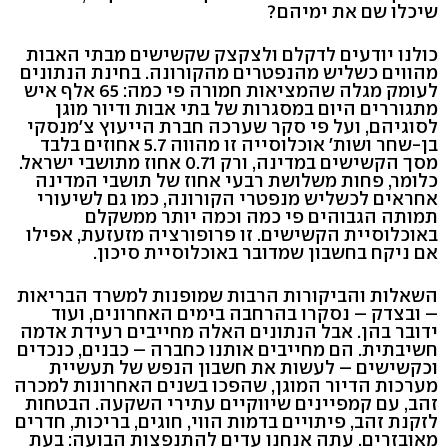
שיכלו שם את ימיהם?
כולנו יודעים לדקלם ולצקצק שקשישים מבתי האבות
מהווים כשליש מהנפטרים מהקורונה. בחינת הנתונים
לעומק מגלה שהמציאות חמורה פי כמה: 65 אלף איש
מתגוררים היום במסגרות של בתי אבות ודיור מוגן
לסוגיהם, ועל פי סקר שערכה חברת הייעוץ צ'מנסקי
בן-שחר ושות' אוכלוסייה זו מהווה 5.7 אחוזים בלבד
מסך הקשישים במדינה, ורק 0.71 אחוז מתושבי ישראל.
כלומר, פחות משלושת רבעי אחוז של תושבי המדינה
אחראים לכשליש מנפטרי הקורונה, כמו גם לשיעורי
תמותה הגבוהים פי כמה וכמה יותר ממשקלם
באוכלוסיית הקשישים. זו פרופורציה מזעזעת, אפילו
אם ניקח בחשבון שמדובר באוכלוסיית סיכון.
השאלות והביקורות הרבות שמופנות למשרד הבריאות
– ובצדק – נסקרו בהרחבה בימים האחרונים, ועוד
ידובר בהן. אבל הנתונים האלה מחייבים רעידת אדמה
חשיבתית. הם מחייבים אותנו כחברה – כבנים, כנכדים
וכקשישים – לעשות את חשבון הנפש של תעשיית
מערכות הדיור המוגן, שהפכו בשנים האחרונות למכרה
זהב, עם קמפיינים שיווקיים עתירי השקעה. הבטחות
לזקנת זהב, פיתויים בדמות הווי, חוגים, בריכות, חדרים
מאובזרים. עתה אנחנו עדים להתנפצות הבועה: בעת