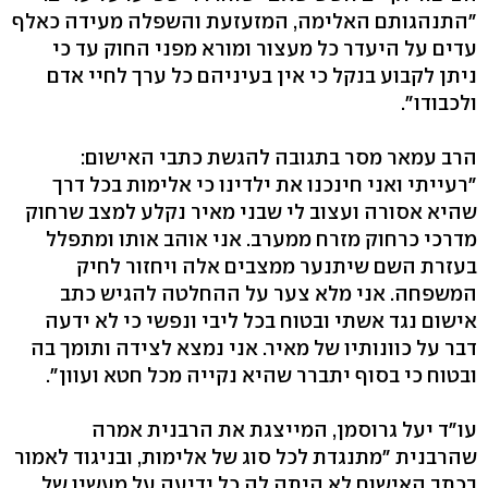
"התנהגותם האלימה, המזעזעת והשפלה מעידה כאלף
עדים על היעדר כל מעצור ומורא מפני החוק עד כי
ניתן לקבוע בנקל כי אין בעיניהם כל ערך לחיי אדם
ולכבודו".
הרב עמאר מסר בתגובה להגשת כתבי האישום:
"רעייתי ואני חינכנו את ילדינו כי אלימות בכל דרך
שהיא אסורה ועצוב לי שבני מאיר נקלע למצב שרחוק
מדרכי כרחוק מזרח ממערב. אני אוהב אותו ומתפלל
בעזרת השם שיתנער ממצבים אלה ויחזור לחיק
המשפחה. אני מלא צער על ההחלטה להגיש כתב
אישום נגד אשתי ובטוח בכל ליבי ונפשי כי לא ידעה
דבר על כוונותיו של מאיר. אני נמצא לצידה ותומך בה
ובטוח כי בסוף יתברר שהיא נקייה מכל חטא ועוון".
עו"ד יעל גרוסמן, המייצגת את הרבנית אמרה
שהרבנית "מתנגדת לכל סוג של אלימות, ובניגוד לאמור
בכתב האישום לא היתה לה כל ידיעה על מעשיו של