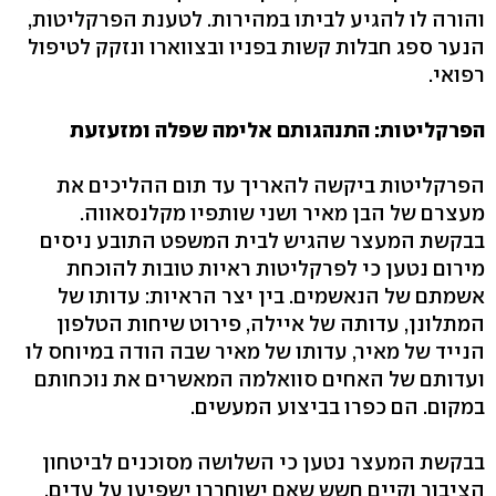
והורה לו להגיע לביתו במהירות. לטענת הפרקליטות,
הנער ספג חבלות קשות בפניו ובצווארו ונזקק לטיפול
רפואי.
הפרקליטות: התנהגותם אלימה שפלה ומזעזעת
הפרקליטות ביקשה להאריך עד תום ההליכים את
מעצרם של הבן מאיר ושני שותפיו מקלנסאווה.
בבקשת המעצר שהגיש לבית המשפט התובע ניסים
מירום נטען כי לפרקליטות ראיות טובות להוכחת
אשמתם של הנאשמים. בין יצר הראיות: עדותו של
המתלונן, עדותה של איילה, פירוט שיחות הטלפון
הנייד של מאיר, עדותו של מאיר שבה הודה במיוחס לו
ועדותם של האחים סוואלמה המאשרים את נוכחותם
במקום. הם כפרו בביצוע המעשים.
בבקשת המעצר נטען כי השלושה מסוכנים לביטחון
הציבור וקיים חשש שאם ישוחררו ישפיעו על עדים.