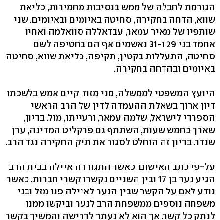
הגורמת לחבלה של ממש בנסיבות מחמירות, כליאת
שווא, הדחה בחקירה, סחיטה באיומים ובאיומים. שני
שותפיו של מאיר עמאר, עבדאללה סוואלמה ואחיו
אחמד בני 29 ו-31 נאשמים אף הם בחטיפה לשם
סחיטה, התעללות בקטין, תקיפה, כליאת שווא, סחיטה
באיומים ובהדחה בחקירה.
היועץ המשפטי לממשלה, מני מזוז, קיים אמש בלשכתו
דיון ארוך בשאלת ההעמדה לדין של הרב הראשי
הספרדי לישראל, שלמה עמאר, ורעייתו, מזל. בדיון,
שארך כחמש שעות, השתתף גם פרקליט המדינה, ערן
שנדר. בדיון זה הוחלט לסגור את תיק החקירה נגד הרב.
על-פי כתב האישום, כאשר התגוררה איילה בבית הרב
הגיע נער בן 17 ובין השניים נקשרו קשרי חברות. כאשר
נודע לאם על הקשר שבין הנער לאיילה פנו מזל ובני
משפחה נוספים ממשפחת הרב לנער וביקשו ממנו
לנתק כל קשר, אך הוא לא נעתר לדרישה והמשיך בקשר