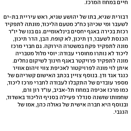
חיים במחוז המרכז.
דבורית שגיא, בתו של יהושע שגיא, ראש עיריית בת-ים
לשעבר ומי שכיהן כח"כ מטעם הליכוד, מונתה לתפקיד
רכזת בכירה באגף יחסים בינלאומיים. גם בנו של יו"ר
הכנסת לשעבר, דן תיכון, לא קופח. הבן, הדר תיכון,
מונה לתפקיד פקח במשטרה הירוקה. גם חברי מרכז
ליכוד לא נותרו מחוסרי עבודה: יוסי מלול מטבריה
מונה לתפקיד פרויקטר באגף חינוך לשיקום נחלים.
איתן לוי מונה לפרויקטור לאכיפת צווי זיהום אוויר
כנגד אגד ודן. בנוסף צויין בכתב האישום קשריהם של
מספר עובדים של התקבלו לעבודה לחברי מרכז ליכוד,
כמו מרכז אכיפה במחוז תל-אביב, עו"ד רון ורם,
שחמותו שושנה סנדלר פעילה בסניף הליכוד באשדוד,
ובנוסף היא חברה אישית של גאולה כהן, אמו של
הנגבי.