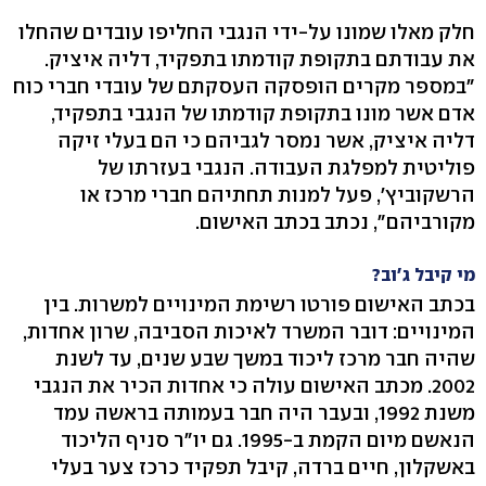
חלק מאלו שמונו על-ידי הנגבי החליפו עובדים שהחלו
את עבודתם בתקופת קודמתו בתפקיד, דליה איציק.
"במספר מקרים הופסקה העסקתם של עובדי חברי כוח
אדם אשר מונו בתקופת קודמתו של הנגבי בתפקיד,
דליה איציק, אשר נמסר לגביהם כי הם בעלי זיקה
פוליטית למפלגת העבודה. הנגבי בעזרתו של
הרשקוביץ', פעל למנות תחתיהם חברי מרכז או
מקורביהם", נכתב בכתב האישום.
מי קיבל ג'וב?
בכתב האישום פורטו רשימת המינויים למשרות. בין
המינויים: דובר המשרד לאיכות הסביבה, שרון אחדות,
שהיה חבר מרכז ליכוד במשך שבע שנים, עד לשנת
2002. מכתב האישום עולה כי אחדות הכיר את הנגבי
משנת 1992, ובעבר היה חבר בעמותה בראשה עמד
הנאשם מיום הקמת ב-1995. גם יו"ר סניף הליכוד
באשקלון, חיים ברדה, קיבל תפקיד כרכז צער בעלי