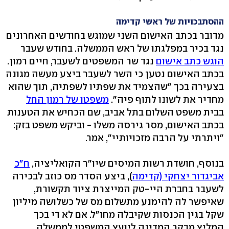
ההסתבכויות של ראשי קדימה
מדובר בכתב האישום השני שמוגש בחודשים האחרונים
נגד בכיר במפלגתו של ראש הממשלה. בחודש שעבר
הוגש כתב אישום
נגד שר המשפטים לשעבר, חיים רמון.
בכתב האישום נטען כי השר לשעבר ביצע מעשה מגונה
בצעירה בכך "שהצמיד את שפתיו לשפתיה, תוך שהוא
מחדיר את לשונו לתוף פיה".
משפטו של רמון החל
בבית משפט השלום בתל אביב, שם הכחיש את הטענות
בכתב האישום, מסר גירסה משלו - וביקש משפט בזק:
"ויתרתי על הרבה מזכויותיי", אמר.
בנוסף, חושדת רשות המיסים שיו"ר הקואליציה,
ח"כ
אביגדור יצחקי (קדימה
), ביצע הסדר מס כוזב לבכירה
לשעבר בחברת היי-טק המייצרת ציוד תקשורת,
שאיפשר לה להימנע מתשלום מס של כשלושה מיליון
שקל בגין הכנסות שקיבלה מחו"ל. אם לא די בכך
המליץ מבקר המדינה ליועץ המשפטי לממשלה