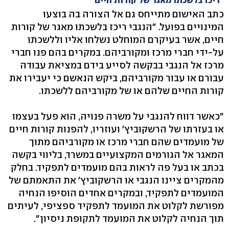
"ריכז בלשכתו מאגר של קורות חיים"
כתב האישום מתייחס גם אל הצורה בה בוצעו
המינויים בפועל. "הנגבי ריכז בלשכתו מאגר של קורות
חיים, אשר בעיקרם המוחלט נשלחו אליו וללשכתו
על-ידי חברי מרכז ומקורביהם. במקרים בהם פנו חברי
מרכז אל הנגבי בבקשה לסייע בידם במציאת עבודה
עבורם או עבור מקורביהם, ביקש הנאשם כי יעבירו את
קורות החיים שלהם או של מקורביהם ללשכתו.
"כאשר דווח להנגבי על משרה פנויה, הוא פעל בעצמו
או בעזרתו של הרשקוביץ' ועוזריו, להפנות קורות חיים
של מועמדים שהם חברי מרכז או מקורביהם מתוך
המאגר אל הגורמים המקצועיים במשרד, בליווי בקשה
בכתב או בעל פה לראות בהם מועמדים לתפקיד. בחלק
מהמקרים ציינו הנגבי או הרשקוביץ' את התאמתם של
המועמדים לתפקיד, ובמקרים אחדים הוסיפו הנחיה
מפורשת לקלוט את המועמד לתפקיד ספציפי, לעיתים
תוך הנחיה לקלוט את המועמד לתקופת ניסיון".