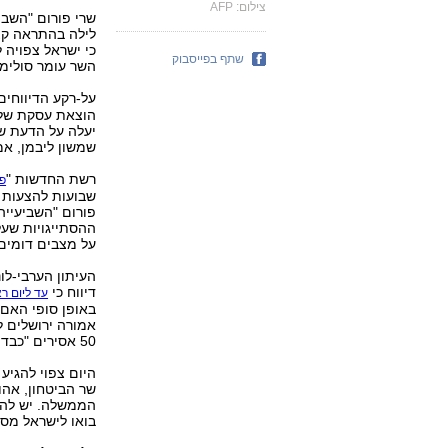
צילום: AFP
שרי פורום "השביע
לילה בהתראה קצר
כי ישראל צפויה 
שתף בפייסבוק
השר עומר סולימא
על-רקע הדיווחים
הוצאת עסקת שלי
יעלה על הדעת שע
שמשון ליבמן, אמ
רשת החדשות "
פו
שבועות להצעות ה
פורום "השביעייה
על מצבים דומים
העיתון הערבי-לונ
דיווח כי
עד ליום רא
באופן סופי האם 
אמורה ירושלים 
50 אסירים "כבדים", במה שמגדירים אותם מקורות כ"נקודת המחלוקת האחרונה".
היום צפוי להגיע
שר הביטחון, אהו
הממשלה. יש להני
בואו לישראל מס