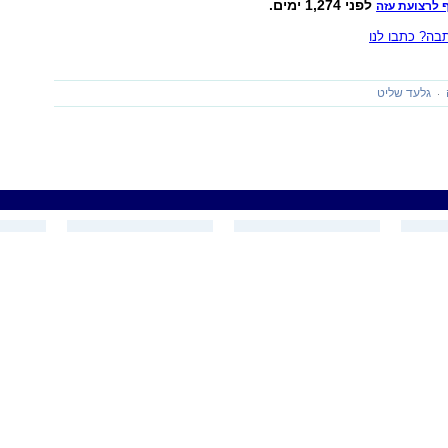
לפני 1,274 ימים.
 לרצועת עזה
ה? כתבו לנו
גלעד שליט