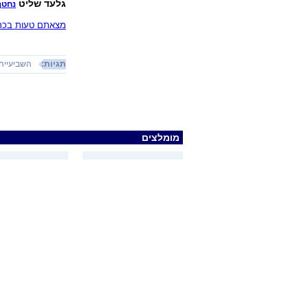
גלעד שליט
נחטף
מצאתם טעות בכתב
תגיות:
השביעייה
מומלצים