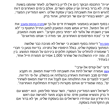
ייה" התכנסו הבוקר (יום א') לדיון בירושלים, לאחר שזומנו בשעת
ה. לא ברור באיזה עניין עסקו השרים, אולם בימים האחרונים דווח
להגיש היום את תשובתה בעניין עסקת שליט. ראש המודיעין המצרי,
ן, ייפגש בצהריים עם שר הביטחון, אהוד ברק.
 בסוף השבוע באמצעי תקשורת זרים על-כך ש
את
נתניה מהסס ומעכב
ט אל הפועל, הודיע אמש מטה המאבק למען החייל החטוף כי "לא
ניין השבתו של גלעד לא ייפתר בזמן הקרוב". ראש מטה המאבק,
ר כי "נוכח הפרסומים האחרונים, אני מודה כי אנחנו מודאגים"
" דיווחה בסוף השבוע כי ישראל לא מגיבה כבר שלושה
קס ניוז
מתווך בעסקת שליט, בגלל היסוסיו של נתניהו. בדיווח נטען כי חברי
" שאמורה להחליט על העסקה חלוקים ביניהם על הנוסח המוצע. בין
ההסתייגויות שעלו, ומה יהיו ההשלכות של שחרור 1,000 אסירים תמורת חייל אחד,
 בעתיד.
דוני "אל-קודס אל-ערבי"
אמורה ישראל לתת את תשובתה לדרישות חמאס, וזו תקבע
שון
יסתיים סבב השיחות האחרון בהצלחה או בכשלון. על-פי הדיווח,
להעביר למצרים את החלטתה אם לקבל את דרישת חמאס לשחרר
 לישראל ראש המודיעין המצרי, השר עומר סולימאן. הוא ייפגש עם
ד ברק והנשיא שמעון פרס. טרם נקבע מועד לפגישה עם ראש
ח שידון עם עמיתיו הישראלים גם בעסקת שליט, אך לא ברור אם
מן התקדמות בעסקה.