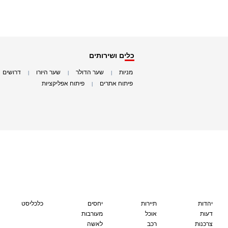
כלים ושירותים
מניות
שער הדולר
שער היורו
דרושים
|
|
|
|
פיתוח אתרים
פיתוח אפליקציות
|
|
יהדות
תיירות
יחסים
כלכליסט
דעות
אוכל
מעורבות
צרכנות
רכב
לאשה