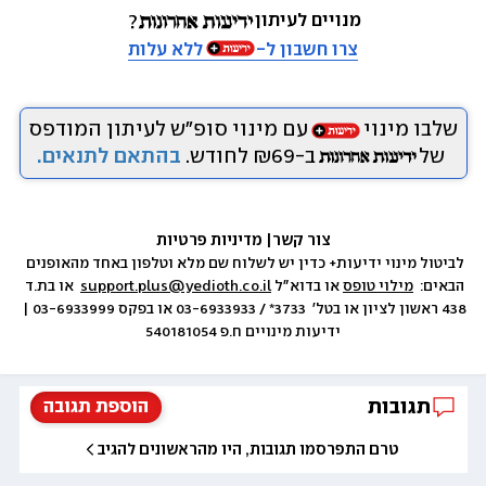
מנויים לעיתון
צרו חשבון ל-
ללא עלות
שלבו מינוי
עם מינוי סופ״ש לעיתון המודפס
של
ב-₪69 לחודש.
בהתאם לתנאים.
צור קשר
|
 מדיניות פרטיות
לביטול מינוי ידיעות+ כדין יש לשלוח שם מלא וטלפון באחד מהאופנים 
הבאים:  
מילוי טופס
 או בדוא״ל 
support.plus@yedioth.co.il
  או בת.ד 
438 ראשון לציון או בטל׳  3733* / 03-6933933 או בפקס 03-6933999 | 
ידיעות מינויים ח.פ 540181054
תגובות
הוספת תגובה
טרם התפרסמו תגובות, היו מהראשונים להגיב