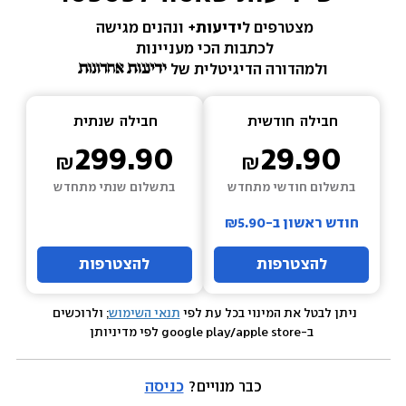
מצטרפים ל
ידיעות+ 
ונהנים מגישה 
לכתבות הכי מעניינות 
ולמהדורה הדיגיטלית של 
חבילה  
חודשית
חבילה  
שנתית
299.90
29.90
בתשלום חודשי מתחדש
בתשלום שנתי מתחדש
חודש ראשון ב-₪5.90
להצטרפות
להצטרפות
ניתן לבטל את המינוי בכל עת לפי 
תנאי השימוש
; ולרוכשים 
 ב-google play/apple store לפי מדיניותן
כבר מנויים? 
כניסה