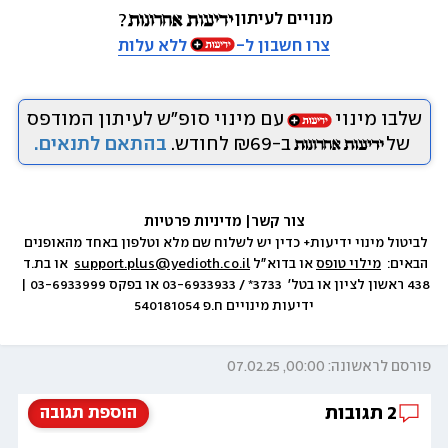
מנויים לעיתון
צרו חשבון ל-
ללא עלות
שלבו מינוי
עם מינוי סופ״ש לעיתון המודפס
של
ב-₪69 לחודש.
בהתאם לתנאים.
צור קשר
|
 מדיניות פרטיות
לביטול מינוי ידיעות+ כדין יש לשלוח שם מלא וטלפון באחד מהאופנים 
הבאים:  
מילוי טופס
 או בדוא״ל 
support.plus@yedioth.co.il
  או בת.ד 
438 ראשון לציון או בטל׳  3733* / 03-6933933 או בפקס 03-6933999 | 
ידיעות מינויים ח.פ 540181054
פורסם לראשונה: 00:00, 07.02.25
2
תגובות
הוספת תגובה