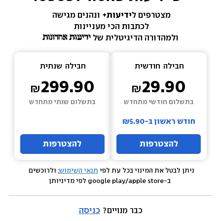
מצטרפים ל
ידיעות+ 
ונהנים מגישה 
לכתבות הכי מעניינות 
ולמהדורה הדיגיטלית של 
חבילה  
חודשית
חבילה  
שנתית
299.90
29.90
בתשלום חודשי מתחדש
בתשלום שנתי מתחדש
חודש ראשון ב-₪5.90
להצטרפות
להצטרפות
ניתן לבטל את המינוי בכל עת לפי 
תנאי השימוש
; ולרוכשים 
 ב-google play/apple store לפי מדיניותן
כבר מנויים? 
כניסה