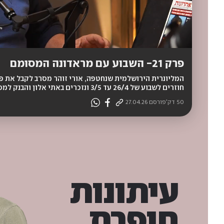
HD
פרק 21- השבוע עם מראדונה המסומם
המליונרית הירושלמית שנחטפה, אורי זוהר מסרב לקבל את פ
חוזרים לשבוע של 26/4 עד 3/5 ונזכרים באתי אלון והבנק למסחר.
50 דק'
פורסם
27.04.26
עיתונות
חופרת