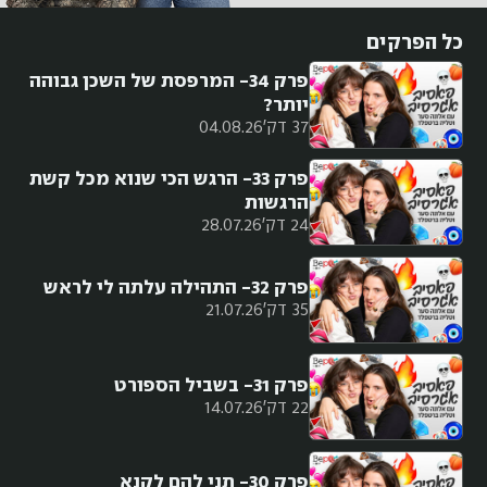
כל הפרקים
פרק 34- המרפסת של השכן גבוהה
יותר?
37 דק'
04.08.26
פרק 33- הרגש הכי שנוא מכל קשת
הרגשות
24 דק'
28.07.26
פרק 32- התהילה עלתה לי לראש
35 דק'
21.07.26
פרק 31- בשביל הספורט
22 דק'
14.07.26
פרק 30- תני להם לקנא