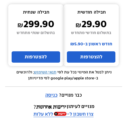
חבילה  
חודשית
חבילה  
שנתית
299.90
29.90
בתשלום חודשי מתחדש
בתשלום שנתי מתחדש
חודש ראשון ב-₪5.90
להצטרפות
להצטרפות
ניתן לבטל את המינוי בכל עת לפי 
תנאי השימוש
; ולרוכשים 
 ב-google play/apple store לפי מדיניותן
כבר מנויים? 
כניסה
מנויים לעיתון
צרו חשבון ל-
ללא עלות