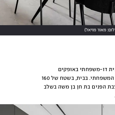
לום: מאור מויאל
)
הפרויקט הנושא את השם "וילה 48" הוא בית דו-משפחתי באופקים 
שבדרום, שמעוצב סביב הרעיון של הבילוי המשפחתי. בבית, בשטח של 160 
מ"ר, גרים זוג ושלושה ילדים. הם פנו למעצבת הפנים בת חן בן משה בשלב 