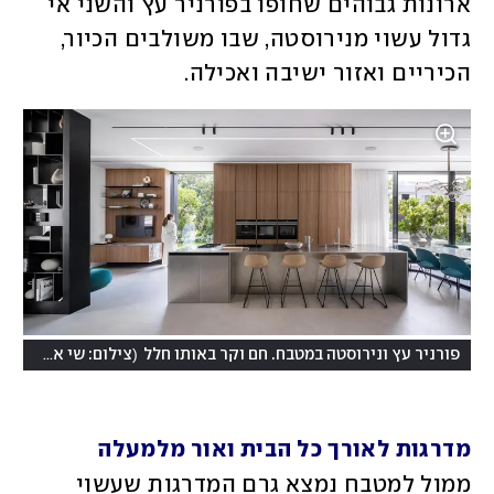
ארונות גבוהים שחופו בפורניר עץ והשני אי 
גדול עשוי מנירוסטה, שבו משולבים הכיור, 
הכיריים ואזור ישיבה ואכילה. 
)
(
פורניר עץ ונירוסטה במטבח. חם וקר באותו חלל
צילום: שי אפשטיין
מדרגות לאורך כל הבית ואור מלמעלה
ממול למטבח נמצא גרם המדרגות שעשוי 