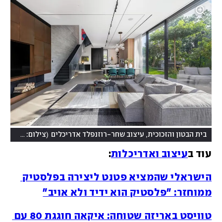
(
בית הבטון והזכוכית, עיצוב שחר-רוזנפלד אדריכלים
צילום: שי אפשטיין
עוד ב
עיצוב ואדריכלות
:
הישראלי שהמציא פטנט ליצירה בפלסטיק 
ממוחזר: "פלסטיק הוא ידיד ולא אויב"
טוויסט באריזה שטוחה: איקאה חוגגת 80 עם 