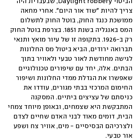
הביטוי Daylight robbery, שבעברית היה 
צריך להיות "שוד אור היום". אחרי מחאה 
ממושכת כנגד החוק, בוטל החוק לתשלום 
המס באנגליה בשנת 1851. בצרפת בוטל החוק 
רק ב-1926. בתקופה זו של עיור מואץ ותנאי 
תברואה ירודים, הביא ביטול מס החלונות 
לגישה מחודשת לאור טבעי ולאוויר בתוך 
הבתים. אלה, יחד עם שיפורים טכנולוגיים 
שאפשרו את הגדלת ממדי החלונות ושיפור 
החימום המרכזי בבתי מגורים, עודדו את 
כניסתם של עציצים ביתיים. המסקנה 
המתבקשת היא שצמחים, ובאופן מיוחד צמחי 
הבית, דומים מאוד לבני האדם שחיים לצדם 
ולצרכיהם הבסיסיים - מים, אוויר צח ושפע 
אור טבעי. 