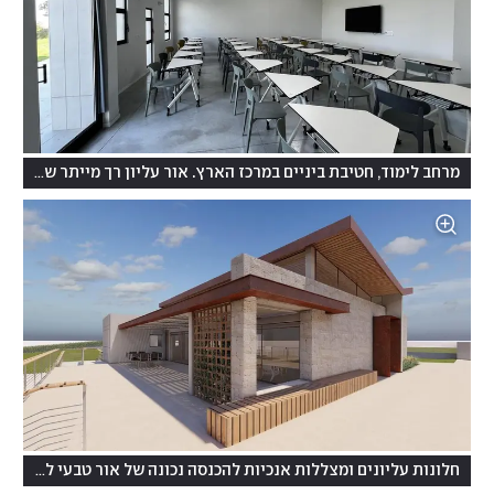
מרחב לימוד, חטיבת ביניים במרכז הארץ. אור עליון רך מייתר שימוש במנורות
(
חלונות עליונים ומצללות אנכיות להכנסה נכונה של אור טבעי לחלל
צ