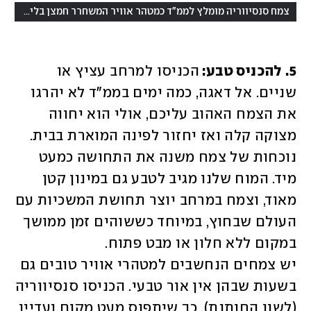
(
צמח סנסיווריה מומלץ לממ"ד כמטהר אוויר המשחרר חמצן בלילה
ציל
5. להכניס טבע: 
הכניסו למרחב עציץ או 
שניים. אל דאגה, כמה ימים בממ"ד לא יהרגו 
את הצמח האהוב עליכם, אולי הוא יחווה 
מצוקה קלה ואז יחזור לפינה המוארת בבית. 
נוכחות של צמח משנה את התחושה כמעט 
מיד. המוח שלנו מגיב לטבע גם במינון קטן 
מאוד, וצמח במרחב יוצר תחושת המשכיות עם 
העולם שבחוץ, במיוחד כששוהים זמן ממושך 
יש צמחים הנחשבים למטהרי אוויר טובים גם 
בשעות שבהן אין אור טבעי. הכניסו סנסיווריה 
(לשון החותנת), כך שיתפוס מעט מקום ועדיין 