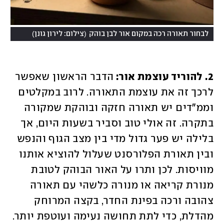
)
(
לבחור תאורה רכה במקום אור לבן בוהק
צילום: לירון גונן
2. להוריד עוצמת אור: 
הדבר הראשון שאפשר 
לרכך זה את עוצמת התאורה. לרוב במקלטים 
וממ"דים יש תאורה חזקה ובוהקת שמקורה 
בתקרה. זה אולי טוב וסביר בשעות היום, אך 
בלילה יש פער גדול מדי בין מצב הגוף והנפש 
ובין תאורת הפלורסנט שעלול להוציא אותנו 
מוויסות. לכן ותרו על האור הבוהק לטובת 
מנורת קריאה או מנורה כלשהי עם תאורה 
צהובה ורכה בפינת החדר, בקצה המרוחק 
מהדלת, כדי לתת תחושה נעימה ועוטפת יותר. 