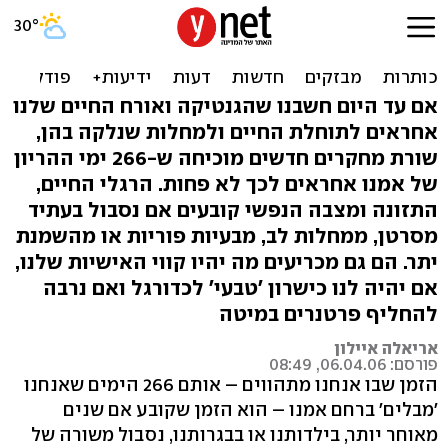
גורלנו נקבע כבר ברחם:
מהיחס למין ועד סיכון לסרטן
אם עד היום חשבנו שהגנטיקה ואורח החיים שלנו
אחראים לתוחלת החיים ולמחלות שנלקה בהן,
שורת מחקרים חדשים מוכיחה ש-266 ימי ההריון
של אמנו אחראים לכך לא פחות. הרגלי החיים,
התזונה ומצבה הנפשי קובעים אם נסבול בעתיד
מסרטן, ממחלות לב, מבעיות פוריות או מהשמנת
יתר. הם גם מכריעים מה יהיו קווי האישיות שלנו,
אם יהיה לנו כישרון 'טבעי' לכדורגל ואם נרבה
להחליף פרטנרים במיטה
אריאלה איילון
פורסם: 06.04.06, 08:49
הזמן שבו אנחנו מתהווים – אותם 266 הימים שאנחנו
'מבלים' ברחם אמנו – הוא הזמן שקובע אם שנים
מאוחר יותר, בילדותנו או בבגרותנו, נסבול משורה של