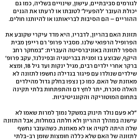
לגורמים סביבתיים, עישון, שינויים בשליה, כמו גם
יכולת העובר 'להפעיל' לטובתו או לרעתו את הגנים
ההוריים – הם הסיבות לבריאותנו או להיותנו חולים.
תזונת האם בהריון, לדבריו, היא מדד עיקרי שקובע את
הפרופיל הרפואי שלנו. מסביר פרופ' רם רייפן מבית
הספר לתזונה באוניברסיטה העברית: "במחקר רחב
היקף, שבוצע בו זמנית בבריטניה ובפינלנד, עקב פרופ'
ברקר אחרי ילדים רבים, מגיל ינקות ועד גיל 18, ומצא
שילדים שנולדו עם פיגור בגדילה נחשפו לתזונה לא
מאוזנת של האם. כמו כן נצפו בחלק גדול מהילדים
האלה סוכרת, יתר לחץ דם והתפתחות בלתי תקינה
בתחום המוטוריקה והקוגניטיביות.
"לא פעם נולד תינוק במשקל נמוך למרות שאמו לא
עישנה במהלך ההריון ולא חלתה במחלות, אבל התזונה
שלה היתה לקויה או לא מאוזנת. כשהעובר נחשף
לתזונה של האם שלא כללה חומצות שומן רב-בלתי