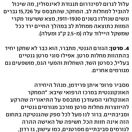
עלול לגרום לסינדרום תנגודת לאינסולין, מה שיכול
להוביל למחלות לב. המחקר, שהתבסס על 15,726 גברים
ונשים שנולדו בשנים 1911-1930, מצא ששיעור מקרי
המוות כתוצאה ממחלת לב במהלך החיים ירד ככל
שמשקל היילוד עלה (מ-2.5 ק"ג ומעלה).
4. סרטן:
הגורם הגנטי, מתברר, הוא כבר לא שחקן יחיד
בהתהוות מחלות סרטן. אפילו סוגי סרטן גנטיים
בעליל, כסרטן השד, השחלות והמעי הגס, מושפעים גם
מגורמים אחרים.
מסביר פרופ' איתן פרידמן, מנהל היחידה
האונקוגנטית במרכז הרפואי שיבא: "המחקר
האונקולוגי המעודכן מתבסס על התיאוריה שהרקע
להיווצרות מחלות סרטן מורכב מגורמים גנטיים
וסביבתיים. ברור לנו מעל לכל ספק שהגנטיקה בתחום
הזה אינה חזות הכל. חשיפה של האישה ההרה
לגורמים סביבתיים מסרטנים, כמו עישון, גז רדון,