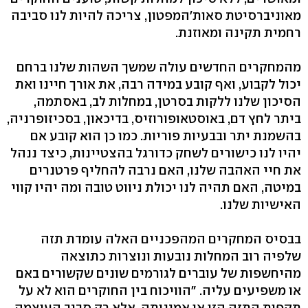
מאוניברסיטת סאות'המפטון, צריכה להיות לנו סביבה
רחמית תקינה ומאוזנת.
מהמחקרים החדשים עולה שמשך השהות שלנו ברחם
יכול לקבוע, ואף קובע במידה רבה, את אורך חיינו ואת
הסיכון שלנו ללקות בסרטן, במחלות לב, באסתמה,
ביתר לחץ דם, באוסטאופורוזיס, בדיכאון, בסכיזופרניה,
בהשמנת יתר ובבעיות פוריות. כמו כן הוא קובע אם
יהיו לנו כישורים לשחק כדורגל בהצטיינות, כיצד ננהל
את חיי האהבה שלנו, האם נרבה להחליף פרטנרים
במיטה, האם תהיה לנו יכולת ניווט טובה ומה יהיו קווי
האישיות שלנו.
בבסיס המחקרים המהפכניים האלה עומדת תזה
שלפיה רוב המחלות נובעות ונוצרות כתוצאה
מהיחשפות של עוברים לגורמים שונים שקשורים באם
או משפיעים עליה. "הוויכוח בין החוקרים הוא לא על
תקפות התזה הזו או אמינותה, אלא רק סביב העוצמה