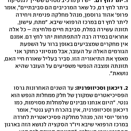
1. יתר לחץ דם:
"יש רק מרכיב מסוים ששייך לגנטיקה
ביתר לחץ דם, כל שאר המרכיבים הם סביבתיים", אומר
פרופ' אהוד גרוסמן, מנהל מחלקה פנימית ויחידה
ליתר לחץ דם במרכז הרפואי שיבא. "מתח, עישון,
תזונה עשירה במלח, סביבת חיים מלחיצה – כל אלה
אחראים במידה רבה להתפתחות יתר לחץ דם. אמנם
אין מחקרים שמצביעים באופן ברור על השפעת
הגורמים האלה על העובר, אבל מנסיוני כחוקר אני
מאמץ את התיאוריה הזו. סביר בעליל שאורח חיי האם,
תזונתה ומצבה הנפשי משפיעים על העובר שהיא
נושאת".
2. דיכאון וסכיזופרניה:
עד השנים האחרונות גרסו
הפסיכיאטרים שמקורן של חלק ממחלות הנפש הוא
גנטי. "היום אנחנו מבינים שלמחלות מסוימות, כמו
דיכאון וסכיזופרניה, אין בהכרח רקע גנטי", אומר
פרופ' יוסי זהר, מנהל מחלקה פסיכיאטרית לחרדה
במרכז הרפואי שיבא ויו"ר הסקציה לנושא הזה בארגון