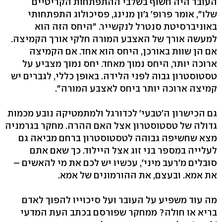
העובר היה חשוף בשלבי ההתפתחות הקריטיים
שלו", אומר פרופ' ג'ון מנינג, פסיכולוג התפתחותי
באוניברסיטת סנטרל לנקשייר. "היחס הזה הוא
למעשה אורך של האצבע המורה חלקי אורך הקמיצה.
אם הן שוות באורכן, היחס הוא אחד. אם הקמיצה
ארוכה יותר, היחס נמוך מאחד. יחס נמוך מצביע על
טסטוסטרון גבוה לפני הלידה. באופן כללי, לגברים יש
קמיצה ארוכה יותר ביחס לאצבע המורה".
גם הכישרון ה'טבעי' לכדורגל ולמתמטיקה נובע מכמות
גדולה של טסטוסטרון אצל האם ההרה. מחקר בגרמניה
מצא שחשיפה גבוהה לטסטוסטרון ברחם מביאה גם
לעלייה במספר בני זוג אצל היילוד. כך שאם אתם
סובלים מ'רעב מיני', עכשיו יש לכם את מי להאשים –
את אמא. ובעצם, את ההורמונים של אמא.
מה עוד משפיע על העובר ועל סיכוייו להפוך לאדם
בריא או חולה? ממחקר שפורסם בכתב העת המדעי