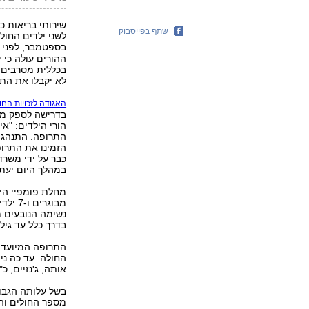
שירותי בריאות כ
שתף בפייסבוק
בספטמבר, לפני 
ההורים עולה כי 
בכללית מסרבים ל
לא יקבלו את התר
האגודה לזכויות הח
בדרישה לספק מיד
הורי הילדים: "א
התרופה. התנהגות
הזמינו את התרופ
כבר על ידי משרד
במהלך היום יעת
מבוגר
נשימה הנובעים 
בדרך כלל עד גיל 
החולה. עד כה ני
אותה, ג'נזיים, 
בשל עלותה הגבו
מספר החולים והפ