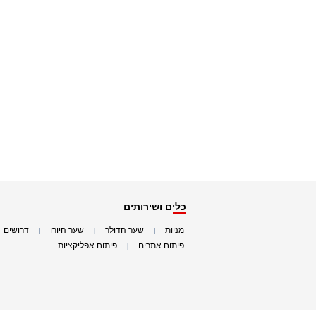
כלים ושירותים
מניות
שער הדולר
שער היורו
דרושים
|
|
|
|
פיתוח אתרים
פיתוח אפליקציות
|
|