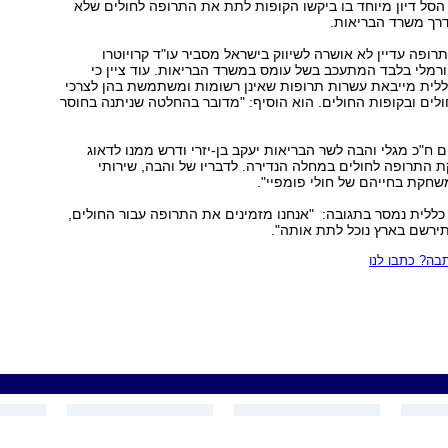
 הסל דיון מיוחד בו ביקשו הקופות לתת את התרופה לחולים שלא
רך משרד הבריאות.
רופה עדיין לא אושרה לשיווק בישראל מסביר עו"ד קרויוטרו
ורמלי בלבד המתעכב בשל עומס במשרד הבריאות. עוד ציין כי
ללית מייבאת עשרות תרופות שאינן רשומות ומשתמשת בהן לצרכי
לים ובקופות החולים. הוא הוסיף: "מדובר בהחלטה שניתנה בחוסר
ם ח"כ מגלי והבה לשר הבריאות יעקב בן-יזרי ודרש ממנו לדאוג
התרופה לחולים במחלה הנדירה. לדבריו של והבה, שירותי
שחקת בחייהם של חולי פומפיי".
כללית נמסר בתגובה: "אנחנו מזמינים את התרופה עבור החולים,
ירשם בארץ נוכל לתת אותה".
ה? כתבו לנו