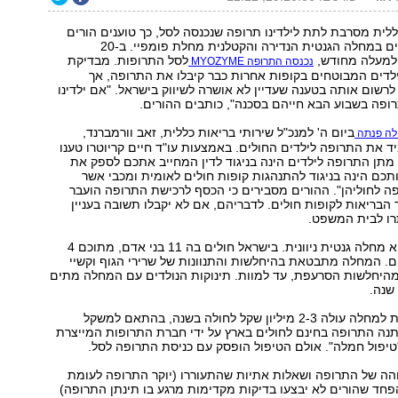
ללית מסרבת לתת לילדינו תרופה שנכנסה לסל, כך טוענים הורים
לשני ילדים החולים במחלה הגנטית הנדירה והקטלנית מחלת פומפיי. ב-20
למעלה מחודש,
לסל התרופות. מבדיקת
נכנסה התרופה MYOZYME
ילדים המבוטחים בקופות אחרות כבר קיבלו את התרופה, אך
רשום אותה בטענה שעדיין לא אושרה לשיווק בישראל. "אם ילדינו
ופה בשבוע הבא חייהם בסכנה", כותבים ההורים.
ביום ה' למנכ"ל שירותי בריאות כללית, זאב וורמברנד,
ולה פנתה
 את התרופה לילדים החולים. באמצעות עו"ד חיים קריוטרו טענו
י מתן התרופה לילדים הינה בניגוד לדין המחייב אתכם לספק את
כם הינה בניגוד להתנהגות קופות חולים לאומית ומכבי אשר
ה לחוליהן". ההורים מסבירים כי הכסף לרכישת התרופה הועבר
 הבריאות לקופות חולים. לדבריהם, אם לא יקבלו תשובה בעניין
רו לבית המשפט.
מחלת פומפיי היא מחלה גנטית ניוונית. בישראל חולים בה 11 בני אדם, מתוכם 4
ים ו-7 ילדים. המחלה מתבטאת בהיחלשות והתנוונות של שרירי הגוף וקשיי
מהיחלשות הסרעפת, עד למוות. תינוקות הנולדים עם המחלה מתים
שנה.
התרופה המיועדת למחלה עולה 2-3 מיליון שקל לחולה בשנה, בהתאם למשקל
תנה התרופה בחינם לחולים בארץ על ידי חברת התרופות המייצרת
כ"טיפול חמלה". אולם הטיפול הופסק עם כניסת התרופה לסל.
הה של התרופה ושאלות אתיות שהתעוררו (יוקר התרופה לעומת
חד שהורים לא יבצעו בדיקות מקדימות מרגע בו תינתן התרופה)