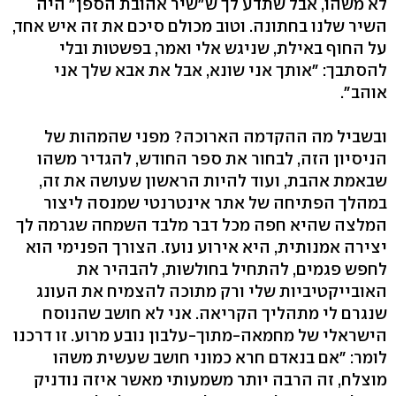
לא משהו, אבל שתדע לך ש"שיר אהובת הספן" היה
השיר שלנו בחתונה. וטוב מכולם סיכם את זה איש אחד,
על החוף באילת, שניגש אלי ואמר, בפשטות ובלי
להסתבך: "אותך אני שונא, אבל את אבא שלך אני
אוהב".
ובשביל מה ההקדמה הארוכה? מפני שהמהות של
הניסיון הזה, לבחור את ספר החודש, להגדיר משהו
שבאמת אהבת, ועוד להיות הראשון שעושה את זה,
במהלך הפתיחה של אתר אינטרנטי שמנסה ליצור
המלצה שהיא חפה מכל דבר מלבד השמחה שגרמה לך
יצירה אמנותית, היא אירוע נועז. הצורך הפנימי הוא
לחפש פגמים, להתחיל בחולשות, להבהיר את
האובייקטיביות שלי ורק מתוכה להצמיח את העונג
שנגרם לי מתהליך הקריאה. אני לא חושב שהנוסח
הישראלי של מחמאה-מתוך-עלבון נובע מרוע. זו דרכנו
לומר: "אם בנאדם חרא כמוני חושב שעשית משהו
מוצלח, זה הרבה יותר משמעותי מאשר איזה נודניק