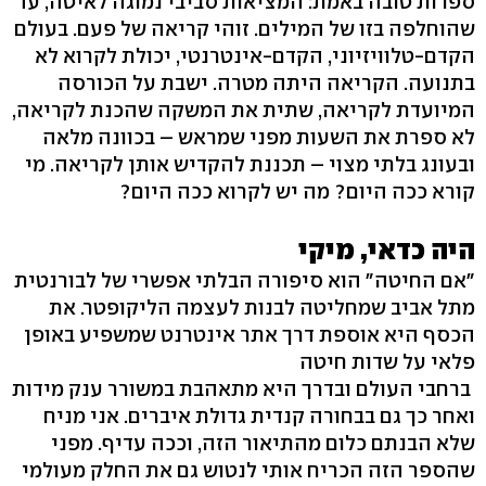
ספרות טובה באמת: המציאות סביבי נמוגה לאיטה, עד
שהוחלפה בזו של המילים. זוהי קריאה של פעם. בעולם
הקדם-טלוויזיוני, הקדם-אינטרנטי, יכולת לקרוא לא
בתנועה. הקריאה היתה מטרה. ישבת על הכורסה
המיועדת לקריאה, שתית את המשקה שהכנת לקריאה,
לא ספרת את השעות מפני שמראש – בכוונה מלאה
ובעונג בלתי מצוי – תכננת להקדיש אותן לקריאה. מי
קורא ככה היום? מה יש לקרוא ככה היום?
היה כדאי, מיקי
"אם החיטה" הוא סיפורה הבלתי אפשרי של לבורנטית
מתל אביב שמחליטה לבנות לעצמה הליקופטר. את
הכסף היא אוספת דרך אתר אינטרנט שמשפיע באופן
פלאי על שדות חיטה
ברחבי העולם ובדרך היא מתאהבת במשורר ענק מידות
ואחר כך גם בבחורה קנדית גדולת איברים. אני מניח
שלא הבנתם כלום מהתיאור הזה, וככה עדיף. מפני
שהספר הזה הכריח אותי לנטוש גם את החלק מעולמי