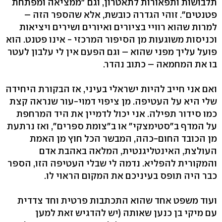
תלבושות ותפאורות לתאטרון, וגם "ממציאה ומפתחת
פטנטים". זוהי הגדרה כובשת, אלא שהספר הזה –
למרות שהוא רוויי בציורים ואיורים ושירים ויציאות
וכניסות משוגעות מן הסיפור המרכזי - אינו פטנט. הוא
פועל עליך מפני שהוא – וגם הפעם אין לי עלבון לעטר
בו את המחמאה – כתוב נהדר.
ואם אני חייב להיות ישראלי בעיני, אז הבקורת היחידה
שלי היא על העטיפה. מן ציפוי דמוי-עור שנראה קצת
כמו סידור תפילה. אני יכול לדמיין את היד המרחפת
על המדף ב"סטימצקי" או ב"צומת ספרים", ואז נרתעת
מן הכובד החום-כהה, המבשר הכל חוץ מן האמת
העולצת, האינטליגנטית, המלאה באהבת אדם
והמקורית להפליא. נדמה לי שבלי העטיפה הזו, הספר
כבר היה תופס בעיניכם את המקום הראוי לו.
ועוד משפט אחד שהוא התכתבות פרטית וחד צדדית
עם מיקי בן כנען שאותה (יש להדגיש זאת למען