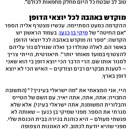
טוב לב שבטח כל היום מחלק מחמאות לכולם".
מוקדש באהבה לכל יוצאי הדופן
ההקדמה כמעט הסתיימה. עכשיו מצטרף אליה הספר
"אם החיטה" של
מיקי בן כנען
. בעמוד הראשון יש
הקדשה: "ספר זה מוקדש באהבה לכל יוצאי הדופן
באשר הם. לאלה שנולדו כך ואלה שגורלם גזר עליהם
להצטרף במועד מאוחר יותר". תיאורטית, הייתי צריך
לסגור אותו שם. הרי הדבר הכי יוצא דופן בי הוא שאני
– לטענת מבקרים רבים וצודקים – האיש הכי לא יוצא
דופן בארץ.
היי, אני המצאתי את "מה ישראלי בעיניך?" (התשובה
החבויה: אתה, אתה, אתה יאיר, עם השם של הטייס
והבלורית המשומנת, אתה ישראלי בעיני). אלא שלא
סגרתי את הספר. מפני שמיקי בן כנען – שאותה לא
פגשתי מעולם – היא כוהנת בכירה בבית הכנסת שלי.
מפני שהיא יודעת לכתוב. לא האוננות הצפופה