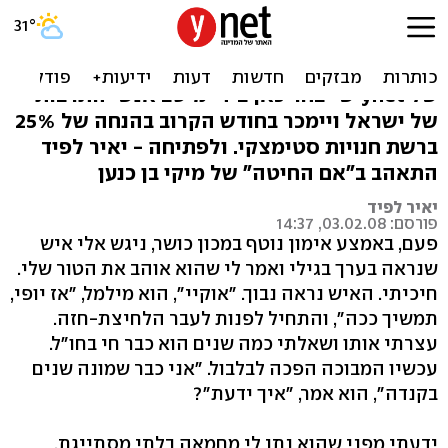
מחמאה ישראלית לגמרי
לא רק אצל אופרה ווינפרי: קבלו את ספר החודש
של ynet שייבחר כאן בידי מיטב אנשי התרבות
של ישראל ויימכר בחודש הקרוב בהנחה של 25%
ברשת חנויות סטימצקי. ולפתיחה - יאיר לפיד
התאהב ב"אם החיטה" של מיקי בן כנען
יאיר לפיד
פורסם: 03.02.08, 14:37
פעם, באמצע אימון נוטף במכון כושר, ניגש אלי איש
שנראה בערך בגילי ואמר לי שהוא אוהב את הטור שלי.
חיכיתי. האיש נראה נבוך. "אוקיי", הוא מילמל, "אז יופי,
תמשיך ככה", והתחיל לפנות לעבר הלחיצת-חזה.
עצרתי אותו ושאלתי כמה שנים הוא כבר חי בחו"ל.
עכשיו המבוכה הפכה לבלבול. "אני כבר שמונה שנים
בקנדה", הוא אמר, "איך ידעת"?
ידעתי מפני שהוא נתן לי מחמאה בלתי מסתייגת,