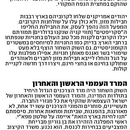
שהוקם במחצית הנפח המקורי.
יהודים אמריקנים שלחו לקרוביהם בארץ רבבות
חבילות מזון, ולא כולן עלו על שולחנות הקרובים.
המפעל הזה נהפך לעסק. את החבילות החליפו
ה"סקריפטים" (תווי קניה שנקנו בדולרים) תמורתם
יכלו הקרובים לקנות מכל טוב העולם בחנויות שנפתחו
ברחבי הארץ. בדיוק כמו החנויות למיוחסים במשטרים
הקומוניסטיים. גם השוק השחור הוצף בלא מעט
שימורי בשר ואננס מאותן חנויות. אפילו מפלגות עלו
על הגל והחלו לייבא חבילות מזון לחברים ולאוהדים
שחולקו בחינם או בחצי חינם, ויצרו דרך חדשה לקניית
קולות.
המרד העממי הראשון והאחרון
השוק השחור היה מרד הצרכנים הגדול היחיד
בתולדות המדינה, והמרד העממי הראשון והאחרון של
ישראל העצמאית שהקיף את כל מגזרי החברה.
תעשיינים, סוחרים והמוני הצרכנים עשו יד אחת, לא
מאורגנת, בהפגנות, שביתות ומחאות אחרות. סיסמתם
"תנו לחיות בארץ הזאת" איימה על שלטון מפא"י.
ראשי המפלגה הזהירו את בן גוריון מבריחת
המצביעים בבחירות לכנסת. הוא נכנע. משרד הקיצוב