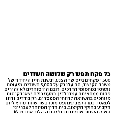
כל פקח תפש רק שלושה חשודים
1,500 פקחים גייס שר הצנע, ובשנת חייו היחידה של
משרד הקיצוב, הם עלו רק על 5,000 חשודים. מיעוטם
נתפסו במחסומי הדרכים. רובם היו סוחרים לא זהירים.
פחות ממחציתם עמדו לדין. כמעט כולם יצאו בקנסות
מגוחכים בהשוואה לרווחי הספסרים. רק בודדים נדונו
למאסר, כמו הקצב שנתפס מוכר בשר שחור מחוץ ליום
הקבוע בחוקי הקיצוב. בית הדין המיוחד לעברייני
השוק השחור שנפתח ברח' יהודה הלוי, אחד מ-16