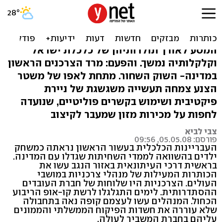
השוק השחור: המרד העממי
הראשון
המסע לאורך תולדותיהן של כלכלת ישראל
וקלקלותיה נמשך. והפעם: מרד הצרכנים הראשון
במדינה- השוק השחור. מתחת לאפו של משטר
הצנע צמחה תעשייה משגשגת של ניירת
פיקטיבית ושימוש בקשרים פוליטיים, שנועדה
לחפות על מכירות מזון שמעבר לקיצוב
צבי לביא
פורסם: 05.05.08, 09:56
העבריינות הכלכלית בעשור הראשון נראתה כמשחק
ילדים בהשוואה לממדי השחיתות שגדלו עם המדינה.
בראשית דרכי העיתונאית באזור הנגב עשו את
הכותרות המעילות של מנהלי צרכניות במושבי
העולים. הצרכניות היו שלוחות של חברת העובדים
ההסתדרותית. לימים התגלגלו לרשת קו-אופ הריבוע
הכחול. המנהלים עשו לעצמם קופה נאה בתחבולה
שלא עוררה את חשדות הפיקוח הממשלתי והממונים
עליהם בחברת המשביר לעולה.