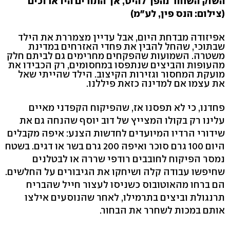
השוק השחור נהפך להיט, אך התורים היו ארוכים
(צילום: הנס פין, לע"מ)
אפיזודה מבדחת היום, אבל עדיין מצמררת את הילד
שבתוכי, שהחל להבין את פחדי האזרחים במדינת
משטרה. השמועות שהפקחים מחרימים גם לביתם חלק
מהעופות והביצים שנתפסו במחסומים, רק הכבידו את
מועקת המחסור וגזירות הקיצוב. הילד שהייתי שאל
את עצמו אם למדינה כזאת פיללנו.
פחדנו, כי לא תפסנו אז, שהפיקוח הקפדני מאיים
עלינו רק בקולו המצייץ של דוב יוסף שהנחה גם את
שידורי הרדיו המיועדים לחדשות הצנע: איפה מקבלים
היום 100 גרם סוכר ואיפה 200 גרם בשר או דגים. בשטח
נמסר הפיקוח לחובבים רודפי שררה או לבטלנים
שחיפשו עבודה קלה ושיחקו את הגיבורים על החלשים.
הם ברחו מהאוטובוס כשניסו לעצור חייל שהבריח
תרנגולת וביצים בתרמילו, לאחר שהנוסעים אילצו
אותם במכות לשחרר את הבחור.