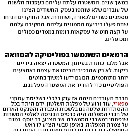
במשך שנים. המשטרה עלתה עליהם בעקבות הלשנה
של עובדים שלא שותפו בעסק. החשודים הציגו
מסמכים כשרים לכאורה, ושוחררו. אבל החוקרים הניחו
שהם פעלו בידיעת הממונים עליהם. החקירה עלתה
על קצה חוט של עסקאות דומות בממדים כפולים
ומכופלים.
הרמאים השתמשו בפוליטיקה להסוואה
אבל מלבד כותרת בעיתון, המשטרה יצאה בידיים
ריקות. לא רק שהבכירים כיסו את עצמם באמצעים
יותר מתוחכמים. הם גם ידעו למשוך בחוטים
הפוליטיים כדי להוריד את המשטרה מעל גבם.
חברת העובדים היתה אז ענק כלכלי בשליטת עסקני
מפא"י
, עוד זרוע של מפלגת השלטון. ידם היתה בכל.
ההסתדרות שלטה גם בלשכות העבודה והפנקס האדום
של חברי המפלגה היה כרטיס הכניסה לאלפי המשרות
שנפתחו במשרדי הממשלה. שר הצנע, דב יוסף, נמנה
על צמרת המפלגה. באופן טבעי הציע לו ראש
הממשלה דוד בן גוריון לגייס מאות חברי הסתדרות