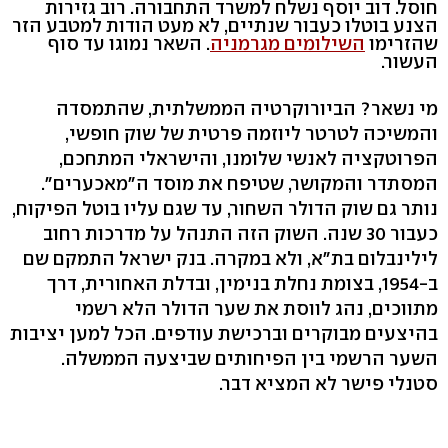
חוסל. דוב יוסף נשלח למשרד התחבורה. רוב גזירות
הצנע בוטלו כעבור שנתיים, לא מעט הודות למטבע הזר
שהזרימו
השילומים מגרמניה
. השאר נמוגו עד סוף
העשור.
מי נשאר? הביורוקרטיה הממשלתית, שהתמסדה
והמשיכה לטרטר ליוזמה פרטית של שוק חופשי,
הפרוטקציה לאנשי שלומנו, והישראלי המתחכם,
המסתדר והמקושר, שטיפח את מוסד ה"מאכערים".
נותר גם שוק הדולר השחור, עד שגם עליו בוטל הפיקוח,
כעבור 30 שנה. השוק הזה התנהל על מדרכות רחוב
לילינבלום בת"א, ולא במקרה. בנק ישראל התמקם שם
ב-1954, בצומת נחלת בנימין, ובדלת האחורית, דרך
מתווכים, נהג לווסת את שער הדולר הלא רשמי
בהיצעים מבוקרים וברכישת עודפים. הכל למען יציבות
השער הרשמי בין הפיחותים שביצעה הממשלה.
סטנלי פישר לא המציא דבר.