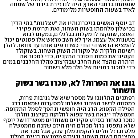
שנפתחו ברחבי הארץ, היה לנו זירת בידור של שמחה
לאיד בשעות החופשיות מלימודים.
דב יוסף האשים בזיכרונותיו את "עצלנות" בתי הדין
בכישלון מלחמתו בשוק השחור, ואת תרומת פקידי
האוצר, שתקעו לו מקלות בגלגלים, במקום לבוא
בטענות אל עצמו. איך לא חשב מראש אלו פטנטים יכול
להמציא הראש היהודי כשרודפים אותו עד צוואר. להלן
רשימה חלקית של מקורות השוק השחור. בשוקולד
הקטינו את כמות הסוכר התקנית, כדי למכור את
היתרה מהצד. את החלב שבקיצוב מהלו החלבנים במים
כדי למכור כמויות של חלב מלא בשחור.
גנבו את הפרות? לא, מכרו בשר בשוק
השחור
רפתנים התלוננו על מספר שיא של גניבות פרות,
כמסווה לבשר השחור ששלחו למסעדות שמאסו בדג
הפילה הקפוא. הדג היה חופשי ונהפך לסמל התקופה.
הממשלה ייבאה בשר קפוא לחלוקה בקיצוב וחלקו
נמכר בשחור בסיוע פקידים משוחדים ממשרדו של יוסף
שלא נתפסו. גדול מכולם היה היזם שקנה מהממשלה
מלט וברזל זולים להקמת מלון ענק, אבל מכר את
מחציתם בשוק השחור ובעודף מימן את בניית המלון