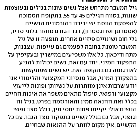
גיל המעבר מתרחש אצל נשים שונות בגילים ובעוצמות
שונות, בטווח הגילים 45 עד 55. בתקופה הסמוכה
להפסקת הווסת יש ירידה בהורמונים הנשיים
(אסטרוגן ופרוגסטרון), דבר הגורם מחזור בלתי סדיר,
גלי חום ושינויים פיזיים אחרים. תופעה זו של גיל
המעבר טומנת בחובה לפעמים גם עייפות, עצבנות,
מתח ודיכאון. כל אלו משפיעים במישרין ובעקיפין על
התפקוד המיני. יחד עם זאת, נשים יכולות להגיע
לאורגזמה גם בתקופה זאת. יש נשים שמתקשות
בתפקודן המיני, אבל מנסיוני המקצועי והלימודי אני
יודע שרבות אינן מוותרות על נשיותן ופונות לייעוץ
מקצועי ורפואי. טיפול מתאים משפר את איכות החיים
בכלל ואת ההנאה ממין והאורגזמה בפרט. בגיל זה
הנשים אולי יקיימו פחות יחסי מין, בגלל מצב נפשי
וגופני, אבל גם בגלל קשיים בתפקוד מצד הגבר. עם כל
הקשיים, אין מקום לוותר על ההנאות שבחיים.