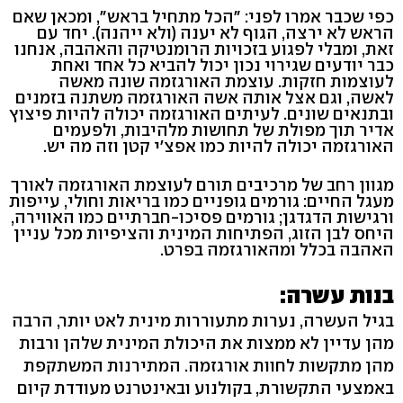
כפי שכבר אמרו לפני: "הכל מתחיל בראש", ומכאן שאם
הראש לא ירצה, הגוף לא יענה (ולא ייהנה). יחד עם
זאת, ומבלי לפגוע בזכויות הרומנטיקה והאהבה, אנחנו
כבר יודעים שגירוי נכון יכול להביא כל אחד ואחת
לעוצמות חזקות. עוצמת האורגזמה שונה מאשה
לאשה, וגם אצל אותה אשה האורגזמה משתנה בזמנים
ובתנאים שונים. לעיתים האורגזמה יכולה להיות פיצוץ
אדיר תוך מפולת של תחושות מלהיבות, ולפעמים
האורגזמה יכולה להיות כמו אפצ'י קטן וזה מה יש.
מגוון רחב של מרכיבים תורם לעוצמת האורגזמה לאורך
מעגל החיים: גורמים גופניים כמו בריאות וחולי, עייפות
ורגישות הדגדגן; גורמים פסיכו-חברתיים כמו האווירה,
היחס לבן הזוג, הפתיחות המינית והציפיות מכל עניין
האהבה בכלל ומהאורגזמה בפרט.
בנות עשרה:
בגיל העשרה, נערות מתעוררות מינית לאט יותר, הרבה
מהן עדיין לא ממצות את היכולת המינית שלהן ורבות
מהן מתקשות לחוות אורגזמה. המתירנות המשתקפת
באמצעי התקשורת, בקולנוע ובאינטרנט מעודדת קיום