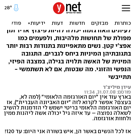
עד איזה גיל יכולה אשה
ליהנות ממין? עד 120!
לעיתים האורגזמה יכולה להיות פיצוץ אדיר תוך
מפולת של תחושות מלהיבות, ולפעמים כמו
אפצ'י קטן. נשים מתאפיינות בתנודות רבות יותר
בתגובתיהן המיניות ביחס לגברים. התגובה
המינית של האשה תלויה בגילה, במצבה הפיזי,
הנפשי והזוגי. מה שבטוח, אם לא תשתמשי -
תתייבשי
עידן מיליצ'ר
פורסם: 31.07.08, 11:34
בארץ עוד אין "יום האורגזמה הלאומי" (למה לא,
בעצם? אפשר לקרוא לזה "יום האביונה העברית"), אז
יום האורגזמה הלאומי בריטי ישמש לי הזדמנות להשיב
לשאלה נפוצה – עד איזה גיל יכולה אשה ליהנות ממין
ולחוות אורגזמה.
אז לכל הנשים באשר הן, איש בשורה אני היום: עד 120!