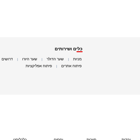
כלים ושירותים
מניות
שער הדולר
שער היורו
דרושים
|
|
|
|
פיתוח אתרים
פיתוח אפליקציות
|
|
יהדות
תיירות
יחסים
כלכליסט