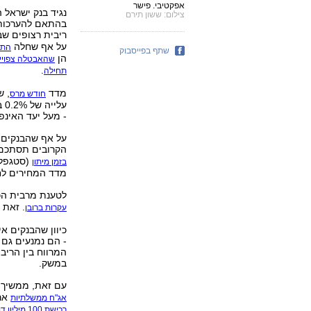
אפקטיבי. פישר
צילום: ששון תירם
ריבית רצופים שב
על אף שחלה
התמ
שתף בפייסבוק
הן
שהאבטלה צפוייה
.
תחילה
מדד
חודש מרס
- מעל יעד האינפלצ
הקרובים תסתכם ב- 0.7% - נשמעים קולות החוששים 
(סטגפלצ
בזמן מיתון
מדד המחירים לחוד
לטענת מרבית הכ
. זאת עק
עקרות ברובן
- הם נמנעים גם 
המרווח בין הריב
במשק.
עם זאת, ממשיך ב
ארו
אג"ח ממשלתיות
רכישת 100 מיליון דולרים