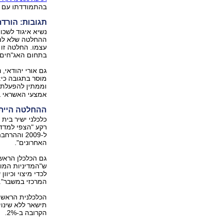
בהתמודדתו עם צ
תגובות: הורד
נשיא איגוד לשכו
ההחלטה שלא להפ
עצמו. החלטה זו
בתחום האג"חים, 
גם אורי יהודאי,
מוסר בתגובה כי
וממתין להפעלת
אמצעי האשראי ב
ההחלטה הייתה
האחרונים".
גם הכלכלן הראשי
ש"המדיניות המוני
לכדי מיצוי וכיו
המרכזי במשבר".
הכלכלנית הראשית
הקרובה ב-2%.