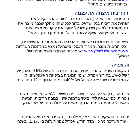
ניחת הביקושים מחו"ל.
ת הריבית מיצתה את עצמה
ת המסחר, אוריאל לין, מסר בתגובה: "טוב שהנגיד קיבל את
חית את ריבית בנק ישראל. ברור לכל שזהו מהלך שכבר מיצה את
 גם מאותתת למשק שבנק ישראל ימקד את עיקר מאמציו היום
שער החליפין של השקל לעומת הדולר והמימון החוץ בנקאי".
 נשיא חברת פרוטרום ראש ועדת הכלכלה בהתאחדות התעשיינים,
: "כלי הריבית מוצה. המגזר העסקי בישראל נמצא במלחמת השרדות
שבמרכזה הרחבה משמעותית של
תוכנית הממשלה לחילוץ המשק
משק".
 צפויה
כלכלני ישיר בית השקעות העריכו שהנגיד יותיר את הריבית ברמה של 0.5%. זאת, על
רקע "הצפי למדד של כ-1% בחודש אפריל, שינוי המגמה בציפיות האינפלציוניות
ל-2009 וההרחבה המוניטרית שהביאה לגידול של 40% בכמות הכסף ב-12 החודשים
 במיטב, רון אייכל, העריך שהריבית תישאר ללא שינוי. זאת, משום
טרית, כפי שבאה לידי ביטוי בדמות שינוי בגובה הריבית, הגיעה
ון שהגידול המהיר בכמות הכסף מאיים על יכולת הטיפול של הבנק
 בבית ההשקעות אי.בי.אי, איילת ניר, העריכה אף היא שהריבית
תישאר ללא שינוי. עוד העריכה ניר כי מדד חודש אפריל צפוי לעלות ב- 1.1%, ובשנה