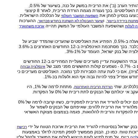
נגיד בנק ישראל הותיר הערב (ב') את הריבית במשק על כנה, בשיעור של 0.5%,
בהתאם להערכות האנליסטים. בכך נעצרת מגמת הורדת הריבית, לאחר 8 קיצוצי
וצעו בנסיון למתן את
על הכלכלה הישראלית.
השפעות המשבר העולמי
, ו
, ההערכות
תנות בירידה בייצור
שיעור האבטלה לא השתנה בחודש פברואר
ושהשפעת המשבר העולמי על המשק תהייה
 לעלות
ארוכה משהוארך
, שעלה ב-0.5%, הפתיע את האנליסטים שהעריכו שהמדד יצביע על
עלייה של 0.2% בלבד. בכך מסתכמת האינפלציה ב-12 החודשים האחרונים ב-3.6%
יה של בנק ישראל, העומד על 1%-3%.
על אף שהבנקים ובתי ההשקעות עדיין מעריכים שעליית המחירים ב-12 החודשים
מפני מצב של
אינפלציה גבוהה
יה), אם כי לעת עתה הסבירות לכך נמוכה. האנליסטים מעריכים כי
ש אפריל צפוי להיות גבוה אף הוא ולעלות בכ-1%.
לכלנים, שתי
, מתחת לרמה של 1%, היו
הורדות הריבית האחרונות
ב אי יכולתם של הבנקים לתת ריבית של 0% על הפקדות.
כיוון שהבנקים אינם יכולים להוריד את הריבית למפקידים, כשזו קרובה לרמה של 0%
מלהוריד את הריבית ללווים; שאיפתם של הבנקים לשמור על
ית להפקדות והריבית להלוואות, פגמה בצמצום מצוקת האשראי
נק ישראל בנסיונותיו להוריד את הריבית ארוכת הטווח על ידי
רכישת
כות טווח. כמו כן, הבנק מממשיך לספק תמיכה לדולר באמצעות
ביום, על מנת לסייע לענף הייצוא לצלוח את המשבר ולהקל עליו