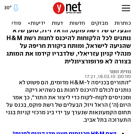
פוקס תוקפת את H&M:
"התורים בכניסה מדומים"
הבעלים של רשת פוקס, הראל ויזל, טוען שלא
נותנים לכל הלקוחות להיכנס לחנות רשת H&M
שהגיעה לישראל, ומותח ביקורת חריפה על
מנהלי קניון עזריאלי, שלדבריו קידמו את המותג
בצורה לא פרופורציונלית
נווית זומר
פורסם: 18.03.10, 17:21
"התורים בכניסה ל-H&M מדומים, הם פשוט לא
נותנים לכולם להיכנס לחנות גם כשהיא ריקה
ומכניסים לקוח-לקוח כדי ליצור את התור", כך אמר
היום (ה' ) הראל ויזל, הבעלים של רשת פוקס, בכנס על
תחום הקמעונאות שנערך עך ידי ביג מרכזי קניות בגני
התערוכה בתל אביב.
האם H&M מכניסים מעט מדי קונים לחנות?