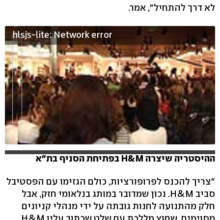
לא דרך להתחיל", אמר.
hlsjs-lite: Network error
ההיסטריה שיצרה H&M בפתיחת הסניף בת"א
"צריך להכנס לפרופורציות, כולם הגזימו עם הפסטיבל
סביב H&M. נכון שמדובר במותג בנלאומי חזק, אבל
חלק מהתנועה לחנות גובתה על ידי מנהלי קניונים
מסוימים, שחוץ מללכת עם שלט שכתוב עליו H&M,