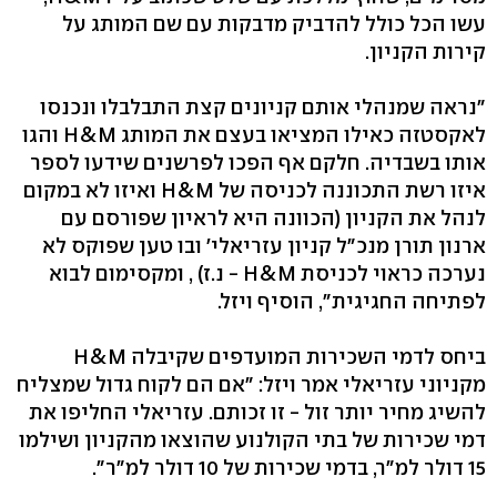
עשו הכל כולל להדביק מדבקות עם שם המותג על
קירות הקניון.
"נראה שמנהלי אותם קניונים קצת התבלבלו ונכנסו
לאקסטזה כאילו המציאו בעצם את המותג H&M והגו
אותו בשבדיה. חלקם אף הפכו לפרשנים שידעו לספר
איזו רשת התכוננה לכניסה של H&M ואיזו לא במקום
לנהל את הקניון (הכוונה היא לראיון שפורסם עם
ארנון תורן מנכ"ל קניון עזריאלי' ובו טען שפוקס לא
נערכה כראוי לכניסת H&M - נ.ז) , ומקסימום לבוא
לפתיחה החגיגית", הוסיף ויזל.
ביחס לדמי השכירות המועדפים שקיבלה H&M
מקניוני עזריאלי אמר ויזל: "אם הם לקוח גדול שמצליח
להשיג מחיר יותר זול - זו זכותם. עזריאלי החליפו את
דמי שכירות של בתי הקולנוע שהוצאו מהקניון ושילמו
15 דולר למ"ר, בדמי שכירות של 10 דולר למ"ר".