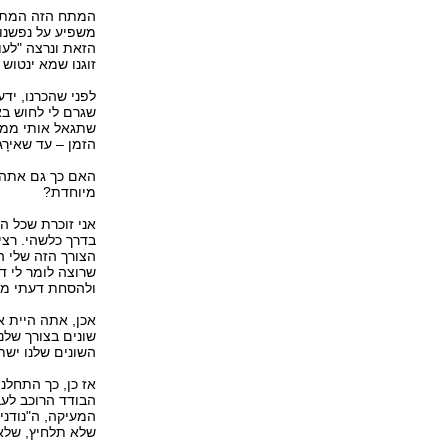
המתח הזה המתמשך
משפיע על נפשנו 
הזאת ונרצה "לעו
זוגנו שמא ינטוש 
לפני שהכרנו, יד
שגרם לי לחוש בא
שתגאל אותי ממצב
הזמן – עד שאירָג
האם כך גם אתה ה
מיוחדת?
אני זוכרת שכל ה
בדרך כלשהי. רצי
הצורך הזה שלי ה
שרוצה לומר לי ד
ולהסחת דעתי מנה
אכן, אתה היית א
שונים בצורך שלנ
השונים שלנו ישתנ
אז כן, כך התחלנו
הבודד הרוכב לעב
המעיקה, ה"נודני
שלא תלחיץ, שלא 