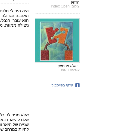
הרחק
צילום: Index Open
היה היה לי חלום
האהבה הגדולה ב
הוא-עוברי הנבלע 
ניצולה ממוות, מח
דיאלוג מתמשך
עטיפת הספר
שתף בפייסבוק
שלא מניח לנו כל
שלנו להיאחז באח
שנייה של היאחזו
להיות במרחב שלנ