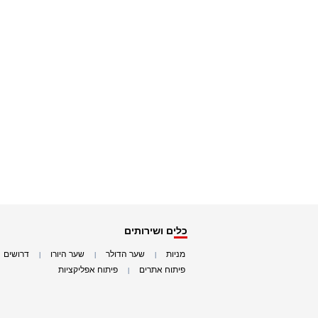
כלים ושירותים
מניות
שער הדולר
שער היורו
דרושים
|
|
|
|
פיתוח אתרים
פיתוח אפליקציות
|
|