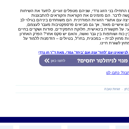
 התחילו בני הזוג נרדי, שניהם מטפלים זוגיים, לתעד את השיחות
ה לדבר. הם מזמינים את הקוראות והקוראים להתבוננות
ה עם אתגרי הזוגיות המודרנית. הם משוחחים ביניהם בגילוי לב
הם אישיים מאוד, אך גם מביאים פרספקטיבות מעבר לעצמם,
י: על תקשורת בינאישית, חלוקת התפקידים, סודות ושקרים בחיים
ין כוח ושותפות בין גבר ואשה, והאם יש סקס אחר? הפרק האחרון
ות מחוץ לבית – במכונית, בחו"ל, בטיולים – הזדמנות ללמוד על
חוץ לשגרת חיינו.
נישואינו עם 'לחוד' ענק ועם 'ביחד' גמדי. מאת ד"ר חן נרדי
ה? כתבו לנו
בחן
זוגיות טובה