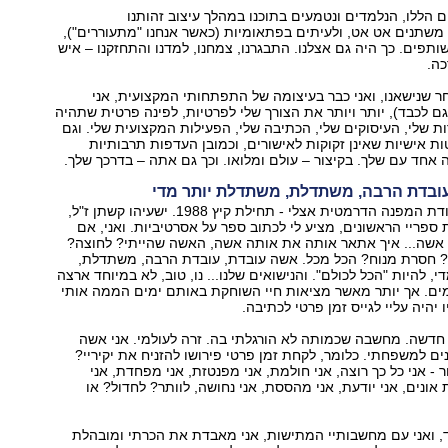
 הללו, הנלמדים ונטמעים בתוכנו במהלך עיצוב זהותנו
משתנים אט אט, ולעיתים בפתאומיות (כאשר אנחנו "מתעוררים"),
ותפים. כך היה גם אצלנו. התבגרנו, צמחנו, למדנו והתחזקנו – איש
כה.
 שנישאנו, ואני כבר בעיצומה של התפתחותי המקצועית, אני
ם לכבד), יותר ויותר את הצורך שלי לפרטיות, לפינה פרטית שתהיה
ת שלי, העיסוקים שלי, הכתיבה שלי, הפעילות המקצועית שלי. וגם
ת אישיות שאינן זקוקות לאישורים, וכמובן העדפות תרבותיות
ה אחד עם שלך. בקיצור – עולם ומלואו. וכך גם אתה – בדרכך שלך.
ובדת הרבה, משתדלת, משתדלת יותר מדי
אני זוכרת את נקודת המפנה הדרמטית אצלי - תחילת קיץ 1988. ישעיהו קשתן ז"ל,
ספריי הראשונים, מציע לי לכתוב ספר על אסרטיביות. ואני, אם
 אשה... איך אתאר אותה את אותה אשה, האשה שהייתי? לחוצה?
 חסרת מנוח? הכל מכל. אשה עובדת, עובדת הרבה, משתדלת,
 להיות "הכל לכולם". והנישואים שלנו... נו, טוב, לא במיוחד ארצה
מים. אך יותר מאשר מציאות חיי השוחקת באותם ימים הממה אותי
היה עליי לגייס זמן פרטי לכתיבה.
חדשה. מחשבה שכמותה לא הורגלתי בה. זרה לעולמי. אני אשה
נים למשפחתי. כלומר, לקחת זמן פרטי פירושו להזניח את יקיריי?
 - אני כל כך רוצה, אני חולמת, אני מפנטזת, אני מפחדת, אני
אונים, אני יודעת, אני מהססת, אני נחושה, לוותר? לחדול? או
, ואני עם מחשבותיי המתישות, אני מאבדת את הכרתי ומובהלת