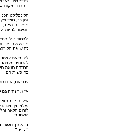
לחדר מיון. כעבו
כותבת במקום אחר
הקונפליקט הפנימ
זמן רב, חוזר וצץ
ממשיות מאוד, הד
המעזה לחיות, לא
ה'לחוד' שלי בחיי
מתגעגעת. אני אז
לחוש את הקירבה..
להיות עם עצמנו 
להסתיר מעצמנו. 
החרדה הזאת היא 
בחופשותיהם.
עם זאת, אם נתח
אז איך נהיה גם 
אילו היינו מתואמ
נפלא. אך אנחנו ל
לזרום הלאה והלא
הִשתנוּת.
מתוך הספר הח
"הדים".