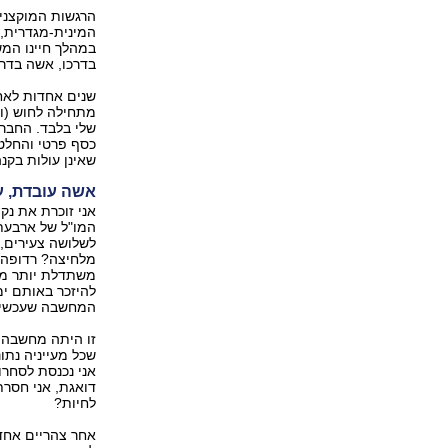
הרגשות המוקצנים
המינית-מגדרית, 
במהלך חיינו המש
בדרכו, אשה בדר
שנים אחדות לאחר
מתחילה לחוש (וג
שלי בלבד. החברו
כסף פרטי והחלטו
שאינן עולות בקנ
אשה עובדת, ע
המו"ל של ארבעת 
לשלושה צעירים,
מלחיצה? רדופה?
משתדלת יותר מדי,
להיזכר באותם י
המחשבה שעכשיו י
זו היתה מחשבה 
שכל מעייניה נתו
אני נכנסת לסחרור
דואגת, אני חסרת 
לחיות?
אחר צהריים אחד