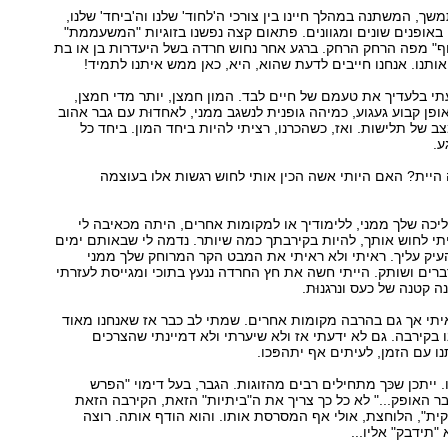
, המשתנה במהלך חיינו בין צורכי ה'לחוד' שלנו וה'ביחד' שלנו,
באופנים שונים ומגוונים. פתאום קצה נפשנו בזוגיות "המשעממת"
ף" מפה הרחק הרחק. ברגע אחר נחוש חרדה בשל היעדרות בן או בת
אותנו. אנחנו חייבים לדעת שהוא, היא, כאן ממש איתנו לתמיד!
עתי בלעדיך את טעמם של חיים לבד. המון חמצן, יותר מדי חמצן,
ופן קבוע געגוע, כמיהה גופנית לנשגב ממני, לאחדוּת עם גבר אהוב
 של תלישות. ואז, כשהכרנו, רציתי להיות ביחד המון. ביחד כל
ע.
יית? האם היותי אשה הכין אותי לחוש רגשות אלו בעוצמה
ליכה שלך ממני, ללימודיך או למקומות אחרים, היתה מכאיבה לי
תי לחוש אותך, להיות בקירבתך כמה שיותר. נדמה לי שבאותם ימים
עיק עליך. ראיתי ולא ראיתי את המבט הקר המרוחק שלך ממני
ברים ושותק. הייתי חשה את חץ החרדה ננעץ בתוכי ומגייסת לעזרתי
 קטנה של כעס ונרגנוּת.
יתי אך גם בהרבה מקומות אחרים. שמתי לב כבר אז שאנחנו מאוד
ו בקירבה. גם לא ידעתי אז ולא שיערתי ולא דמיינתי שהצרכים
ו עם הזמן, לעיתים אף יתהפּכו.
. ייתכן שכּך מתחילים רבים מהזוגות. הגבר, בעל דימוי "הפרש
ר האופק..." לא כל כך צריך את ה"ביתיות" הזאת, הקירבה הזאת
קית", הלוחצת, אולי אף המסרסת אותו. והוא הודף אותה. רוצה
"תידבק" אליו...