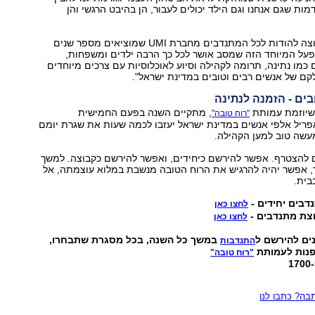
מות שגם אנחנו וגם הילד יכולים לעבור, הן בהיבט הרגשי והן
מעבר לכך, אני רוצה להודות לכל המתנדבים מחברת UMI שמוציאים מספר שנים
על המיוחד הזה שמסב אושר לכל כך הרבה ילדים ומשפחות,
 כמו נתינה, תרומה לקהילה וסיוע לאוכלוסיות עם צרכים מיוחדים
קם של אנשים רבים וטובים במדינת ישראל".
ים - הזמנה לנתינה
יוזמת עמותת
, מתקיים השנה בפעם החמישית
"רוח טובה"
יפות. ב-5 לאפריל אלפי אנשים במדינת ישראל יעזבו לכמה שעות את שגרת יומם
עשה טוב למען הקהילה.
 להצטרף. אפשר להירשם כיחידים, ואפשר להירשם כקבוצה. למשך
, אפשר יהיה להרגיש את הרוח הטובה מנשבת במלוא עוצמתה, אל
בית.
בים יחידים -
לחצו כאן
צת מתנדבים -
לחצו כאן
ים להירשם ל
במשך כל השנה, בכל מסגרת שתבחרו,
התנדבות
פנות לעמותת
"רוח טובה"
ה? כתבו לנו