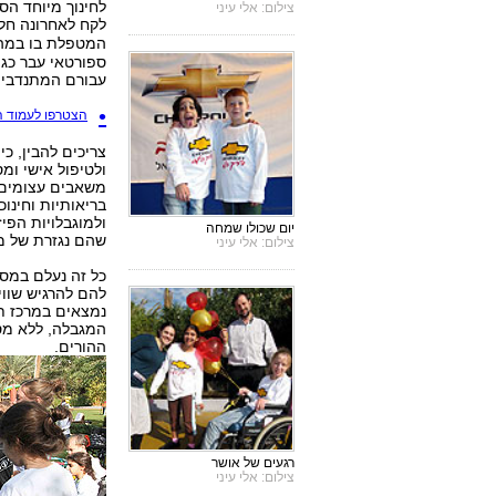
צילום: אלי עיני
לקח לאחרונה חל
המטפלת בו במה
ספורטאי עבר כגון
עבורם המתנדבים
הצטרפו לעמוד הפיי
ולטיפול אישי ומ
משאבים עצומים, 
בריאותיות וחינוכ
ולמוגבלויות הפי
יום שכולו שמחה
שהם נגזרת של מצ
צילום: אלי עיני
כל זה נעלם במספ
להם להרגיש שווי
נמצאים במרכז ת
המגבלה, ללא מס
ההורים.
רגעים של אושר
צילום: אלי עיני