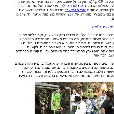
לחינוך מיוחד הסובל מ- CP קל (שיתוק מוחי) שפגע מוטורית במחצית מגופו. יונתן
ק בפעילות מבורכת
, פרי יסודה של עמותת
"שברולט דרך הלב"
"אהב"ה"
לך השנה, עמותת
וחברת UMI. הילדים נפגשו עם
"חברים לרפואה"
 בוני גינזבורג ומוטי דניאל, ועשו עשרות משימות 'אתגריות' שהכינו
.
סבוק של ynet
צריכים להבין, כי יונתן, כמו יתר 80 הילדים שנטלו חלק בפעילות, זקוק לליווי צמוד
סור ברוב שעות היממה, מה שדורש מאיתנו ומהסביבה הקרובה לו
רגשיים וכספיים. את רוב יומו הוא מעביר במסגרות טיפוליות -
יות, זאת בנוסף לטיפול היומיומי לו הוא זוכה בבית. לקשיים
זיות עמם הוא נאלץ להתמודד בחיי היומיום, נלווים קשיים חברתיים
בו הבריאותי.
ר ימים קסומים בשנה. יונתן וחבריו זכו אתמול ביום פעילות שגורם
ם, מאושרים, מוקפים באהבה וחברים. יום שבו, הם, הילדים,
שומת הלב, תשומת לב חיובית ומפנקת. למרות הנכות, למרות
כנות ורחמים, הם מחייכים ומתמלאים בתקווה שעוברת גם אלינו