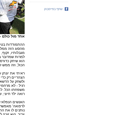
שתף בפייסבוק
אחד מול כולם - 
ההתמודדות בטיפו
מהסוג הזה ממלאי
מגבלותיו, זקוף,
למרות שמדובר בי
הוא שיחק כדורסל
הכול, וזה ממש לא
ראיתי את יונתן 
הצהריים רק כדי 
ולשחק על הדשא. 
רגיל - לא מרחמים
משפחתו הכל. למס
רואה ילד חיוני,
האנשים הנפלאים
לרפואה' מאפשרים
נותנים לו את הה
צריך. הוא זוכה 