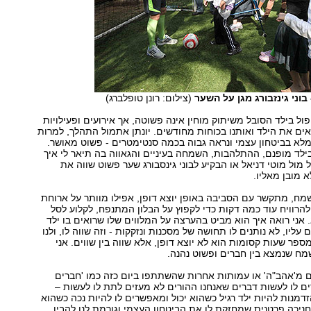
בוני גינזבורג מגן על השער
(צילום: רונן טופלברג)
ל בילד הסובל משיתוק מוחין אינה פשוטה, אך אירועים ופעילויות
ם את הילד ואותנו בכוחות מחודשים. יונתן אתמול התהלך, למרות
 מלא בביטחון עצמי ונראה גבוה בכמה סנטימטרים - פשוט מאושר.
לד מופנם, ההתלהבות, השמחה בעיניים והגאווה בה תיאר לי איך
 מול מוטי דניאל או הבקיע לבוני גינסבורג שער פשוט שווה את
 מובן מאליו.
שמח, מתקשר עם הסביבה באופן יוצא דופן, אפילו מוותר על ארוחת
להרוויח עוד כמה דקות כדי לקפוץ על הבלון המתנפח, לקלוע לסל
אני רואה איך הוא מביט בהערצה על המלווים שלו שרואים בו ילד
 עליו, לא נותנים לו תחושה של מסכנות ונזקקות - וזה שווה לו, ולנו
פר שעות קסומות הוא לא יוצא דופן, אלא שווה בין שווים. אני
 שמח שנמצא בין חברים ופשוט נהנה.
 מ'אהב"ה' או עמותות אחרות שהשתתפו ביום כזה כמו 'חברים
 לו לעשות דברים שאנחנו ההורים לא מעזים לתת לו לעשות –
זדמנות להיות ילד רגיל כשהוא יכול ומאפשרים לו להיות נכה כשהוא
לחניכה פרטנית שמחזקת לו את הביטחון העצמי וגורמת לנו להבין