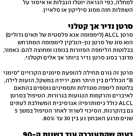
למחלה, כפי הנראה יוטלו הגבלות או איסור על
השתלות חזה מסוג סיליקון או סלאיין.
סרטן נדיר אך קטלני
סרטן ALCL (לימפומה אנא פלסטית של תאים גדולים)
הוא סוג של סרטן נון-הוג'קין לימפומה המתרחש
בבלוטות הלימפה הפזורות בגופנו ומחוצה להם. כאמור,
מדובר בסוג סרטן נדיר ביותר אך אלים וקטלני.
סרטן זה גורם תחילה להופעת סימנים הקרויים "סימני
B" הכוללים בין היתר חום, ירידה במשקל, הזעות לילה,
בלוטות לימפה מוגדלות ותסמינים נוספים בהתאם
לאיברים והרקמות הנגועות בגרורות. הטיפול בסרטן
ALCL כולל כימותרפיה אגרסיבית המשולבת לעתים
גם בהקרנות. הסיכוי לשרוד לאחר הטיפול במשך 5
שנים מרגע האבחון נע בין 30 עד 80%.
בעיה שהתעוררה עוד בשנות ה-90