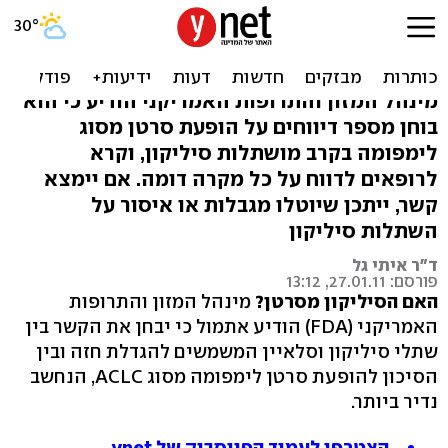
ה-FDA חושד: שתלי סיליקון
גורמים לסרטן נדיר
מינהל המזון והתרופות האמריקני הודיע כי הוא
בוחן מספר דיווחים על הופעת סרטן מסוג
לימפומה בקרב מושתלות סיליקון, וקרא
לרופאים לדווח על כל מקרה דומה. אם יימצא
קשר, ייתכן שיוטלו מגבלות או איסור על
השתלות סיליקון
ד"ר איתי גל
פורסם: 27.01.11, 13:12
האם הסיליקון מסרטן?
מינהל המזון והתרופות
האמריקני (FDA) הודיע אתמול כי יבחן את הקשר בין
שתלי סיליקון וסלאיין המשמשים להגדלת חזה ובין
הסיכון להופעת סרטן לימפומה מסוג ACLC, הנחשב
נדיר ביותר.
הצטרפו לעמוד הפייסבוק של ynet