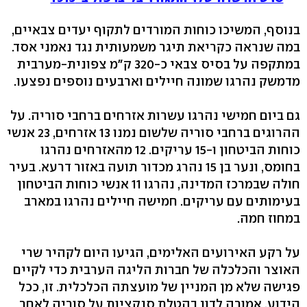
בנוסף, המשיכו כוחות המורדים לתקוף יעדים צבאיים,
במה שנראה כקריאת תיגר משמעותית נגד נאמני אסד.
במתקפה על בסיס צבאי כ-320 ק"מ צפונית-מערבית
מדמשק נהרגו שמונה חיילים וארבעים נוספים נפצעו.
גם ביום חמישי נהרגו עשרות אזרחים ברחבי סוריה. על
ההרוגים ברחבי סוריה שלשום נמנו 13 אזרחים, 23 אנשי
כוחות הביטחון ו-15 עריקים. 12 מהאזרחים נהרגו
בחומס, ונער בן 15 נהרג מכדור תועה באזור דרעא. בעיר
חולה שבמרכז המדינה, נהרגו 11 אנשי כוחות הביטחון
בעימותים עם עריקים. חמישה חיילים נהרגו במארב
במחוז חמה.
על רקע האירועים האלימים, הגיעו היום לקהיר שרי
האוצר והכלכלה של חברות הליגה הערבית כדי לקיים
פגישה שלא מן המניין של מועצתה הכלכלית. זו, ככל
הידוע, אמורה לדון בהטלת סנקציות על סוריה לאחר