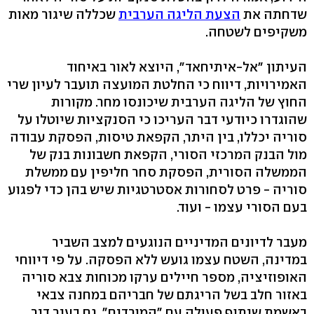
שדחתה את
הצעת הליגה הערבית
שכללה שיגור מאות
משקיפים לשטחה.
העיתון "אל-איתיחאד", היוצא לאור באיחוד
האמירויות, דיווח כי החלטת המועצה תועבר לעיון שרי
החוץ של הליגה הערבית שיכונסו מחר. מקורות
שהוגדרו כיודעי דבר העריכו כי הסנקציות שיוטלו על
סוריה יכללו, בין היתר, הקפאת טיסות, הפסקת עבודה
מול הבנק המרכזי הסורי, הקפאת חשבונות בנק של
הממשלה הסורית, הפסקת סחר חליפין עם ממשלת
סוריה - פרט לסחורות אסטרטגיות שיש בהן כדי לפגוע
בעם הסורי עצמו - ועוד.
מעבר לדיונים המדיניים הנוגעים למצב השביר
במדינה, השטח עצמו גועש ללא הפסקה. על פי דיווחי
האופוזיציה, מספר חיילים ערקו מכוחות צבא סוריה
באזור חלב בשל הריגתם של חבריהם במחנה צבאי
באשמת שיתוף פעולה עם "המורדים". גם בעיר דיר