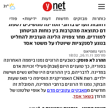
אסד ממשיך לטבוח: 70
הרוגים ביממה
רחובות הערים ברחבי המדינה ממשיכים לספוג
דם כתוצאה מהקרבות בין כוחות הביטחון
למורדים. מחר צפויה הליגה הערבית להחליט
בנוגע לסנקציות שיוטלו על משטר אסד
רועי נחמיאס
פורסם: 26.11.11, 18:02
ההרג לא פוסק:
כשבעים הרוגים נמנו ביממה האחרונה
בסוריה, כך טוענים היום (שבת) פעילי זכויות אדם
במדינה. לדבריהם, בין ההרוגים היו שלוש נשים ושישה
ילדים. רשת CNN האמריקנית הוסיפה כי מאז שעות
הבוקר, נמנו 11 הרוגים ברחבי המדינה, הסובלת זה
חודשים מ
מאבקים עקובים מדם
על אופי שלטונו של
הרודן
בשאר אסד
.