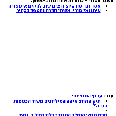
השבר הסורי - כותרות אחרונות ב-ynet:
אסד נגד טורקיה: רוצים שוב להקים אימפריה
עיתונאי סורי: אשתי ההרה נחטפה בקהיר
עוד ב
ערוץ החדשות
:
תיק פתוח: איפה המיליונים משוד הכספות
הגדול?
סרט חדש: היטלר התגורר בליברפול ב-1913