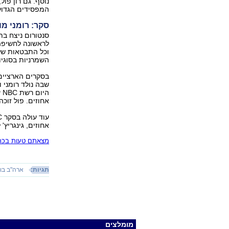
נוסף. גם רון פו
המפסידים הגדולי
סקר: רומני מו
סנטורום ניצח בתח
לראשונה לחשיפה
וכל התבטאות של
השמרניות בסוגיו
בסקרים הארציים 
שבה נולד רומני 
אחוזים. פול זוכה בסקר ל-13 אחוזים וג
אחוזים, גינגריץ' ל-16 אחוזים ופול ל-11 אחו
מצאתם טעות בכתב
תגיות:
ארה"ב בוחרת
מומלצים