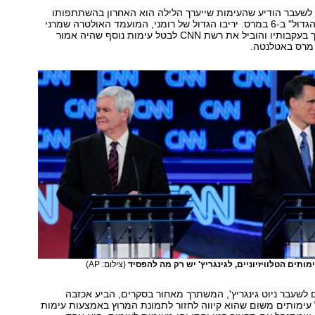
לשעבר הודיע שהעימות שייערך הלילה הוא האחרון בהשתתפותו
לפני "יום שלישי הגדול" ב-6 במרס. יריבו הגדול של רומני, המועמד האולטרה שמרני
ריק סנטורום, הלך בעקבותיו והוביל את רשת CNN לבטל עימות נוסף שהיה אמור
מרס באטלנטה.
ותים הטלוויזיוניים, לגינגריץ' יש רק מה להפסיד
(צילום: AP)
ם לשעבר ניוט גינגריץ', המשתרך מאחור בסקרים, הביע אכזבה
ימותים משום שהוא קיווה לחזור לתמונת המרוץ באמצעות עימות