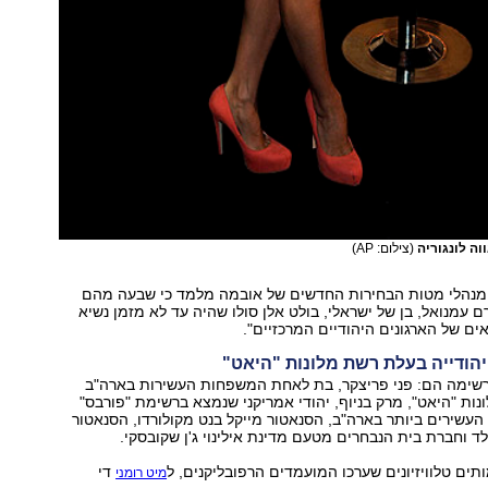
ווה לונגוריה
(צילום: AP)
יון ברשימת 35 מנהלי מטות הבחירות החדשים של אובמה מלמד כי שבעה מהם
ם עמנואל, בן של ישראלי, בולט אלן סולו שהיה עד לא מזמן נשיא
אים של הארגונים היהודיים המרכזיים".
יהודייה בעלת רשת מלונות "היאט"
רשימה הם: פני פריצקר, בת לאחת המשפחות העשירות בארה"ב
ות "היאט", מרק בניוף, יהודי אמריקני שנמצא ברשימת "פורבס"
נשים העשירים ביותר בארה"ב, הסנאטור מייקל בנט מקולורדו, הסנאטור
לד וחברת בית הנבחרים מטעם מדינת אילינוי ג'ן שקובסקי.
תים טלוויזיונים שערכו המועמדים הרפובליקנים, ל
די
מיט רומני