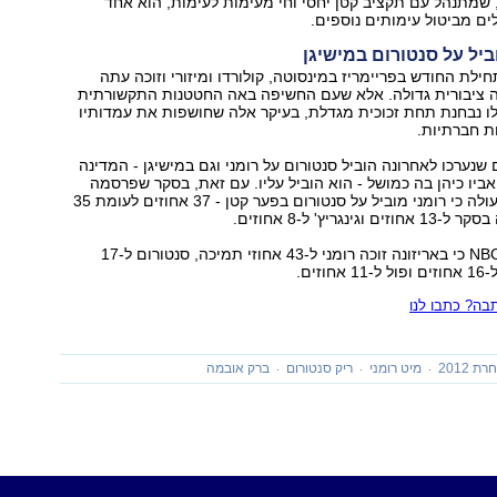
ל, שמתנהל עם תקציב קטן יחסי וחי מעימות לעימות, הוא אחד
ם מביטול עימותים נוספים.
ביל על סנטורום במישיגן
ילת החודש בפריימריז במינסוטה, קולורדו ומיזורי וזוכה עתה
 ציבורית גדולה. אלא שעם החשיפה באה החטטנות התקשורתית
ו נבחנת תחת זכוכית מגדלת, בעיקר אלה שחושפות את עמדותיו
ת חברתיות.
שנערכו לאחרונה הוביל סנטורום על רומני וגם במישיגן - המדינה
ואביו כיהן בה כמושל - הוא הוביל עליו. עם זאת, בסקר שפרסמה
היום רשת NBC עולה כי רומני מוביל על סנטורום בפער קטן - 37 אחוזים לעומת 35
ינגריץ' ל-8 אחוזים.
עוד עולה בסקר NBC כי באריזונה זוכה רומני ל-43 אחוזי תמיכה, סנטורום ל-17
זים.
ה? כתבו לנו
 2012
מיט רומני
ריק סנטורום
ברק אובמה