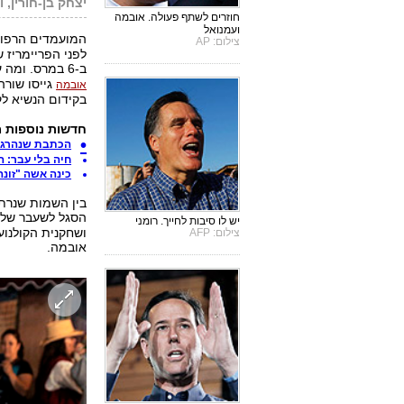
יצחק בן-חורין, ו
חוזרים לשתף פעולה. אובמה
ועמנואל
המועמדים הרפוב
צילום: AP
לפני הפריימריז ש
ב-6 במרס. ומה עושים בינתיים במטהו של הנשיא? מנהלי מסע הבחירות של
גייסו שורה
אובמה
בקידום הנשיא ל
חדשות נוספות 
הכתבת שנהרגה 
חיה בלי עבר: הנערה ש
כינה אשה "זונה
בין השמות שנרתמ
הסגל לשעבר של
יש לו סיבות לחייך. רומני
ושחקנית הקולנוע
צילום: AFP
אובמה.