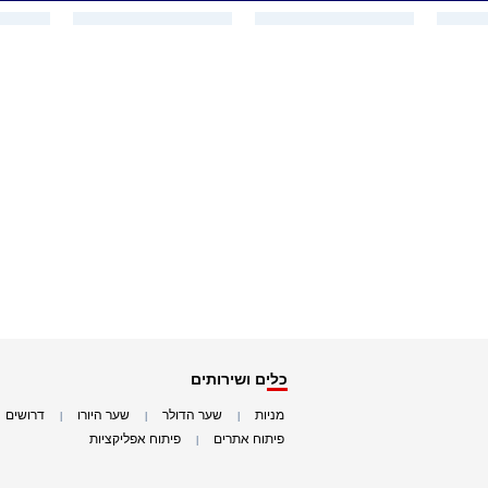
כלים ושירותים
מניות
שער הדולר
שער היורו
דרושים
|
|
|
|
פיתוח אתרים
פיתוח אפליקציות
|
|