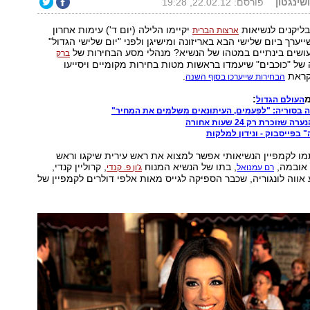
ושינגטון
פורסם: 22.02.12, 19:28
ליקנים לנשיאות
יקיימו הלילה (יום ד') עימות אחרון
ארצות הברית
ייערך ביום שלישי הבא באריזונה ומישיגן ולפני "יום שלישי הגדול"
ברק
 של "כוכבים" שיעמדו בראשות מטות בחירות מקומיים ויסייעו
קראת
.
הבחירות שייערכו בסוף השנה
מ
:
העולם הגדול
בסוריה: "לפעמים, העיתונאים משלמים את המחיר"
זוכרת רק 24 שעות אחורה
" בפייסבוק - ונידון למלקות
ו לקמפיין הנשיאותי אפשר למצוא את ראש עירית שיקגו וראש
 אובמה,
, בתו של הנשיא המנוח
, קרוליין קנדי,
רם עמנואל
ג'ון פ. קנדי
 אווה לונגוריה, שכבר הספיקה לגייס מאות אלפי דולרים לקמפיין של