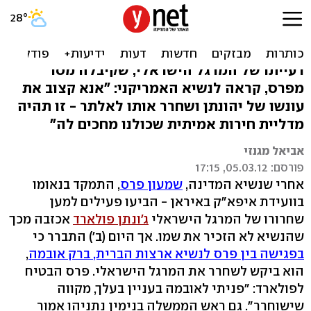
פרס לאסתר פולארד: פניתי
לאובמה בעניין ג'ונתן
רעייתו של המרגל הישראלי, שקיבלה מסר
מפרס, קראה לנשיא האמריקני: "אנא קצוב את
עונשו של יהונתן ושחרר אותו לאלתר - זו תהיה
מדליית חירות אמיתית שכולנו מחכים לה"
אביאל מגנזי
פורסם: 05.03.12, 17:15
אחרי שנשיא המדינה,
שמעון פרס
, התמקד בנאומו
בוועידת איפא"ק באיראן - הביעו פעילים למען
שחרורו של המרגל הישראלי
ג'ונתן פולארד
אכזבה מכך
שהנשיא לא הזכיר את שמו. אך היום (ב') התברר כי
בפגישה בין פרס לנשיא ארצות הברית, ברק אובמה
,
הוא ביקש לשחרר את המרגל הישראלי. פרס הבטיח
לפולארד: "פניתי לאובמה בעניין בעלך, מקווה
שישוחרר". גם ראש הממשלה בנימין נתניהו אמור