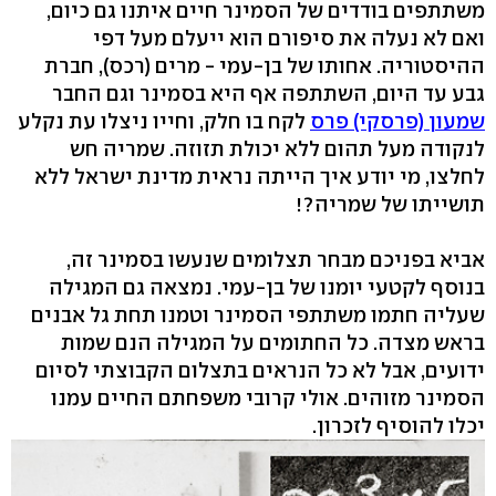
משתתפים בודדים של הסמינר חיים איתנו גם כיום,
ואם לא נעלה את סיפורם הוא ייעלם מעל דפי
ההיסטוריה. אחותו של בן-עמי - מרים (רכס), חברת
גבע עד היום, השתתפה אף היא בסמינר וגם החבר
שמעון (פרסקי) פרס
לקח בו חלק, וחייו ניצלו עת נקלע
לנקודה מעל תהום ללא יכולת תזוזה. שמריה חש
לחלצו, מי יודע איך הייתה נראית מדינת ישראל ללא
תושייתו של שמריה?!
אביא בפניכם מבחר תצלומים שנעשו בסמינר זה,
בנוסף לקטעי יומנו של בן-עמי. נמצאה גם המגילה
שעליה חתמו משתתפי הסמינר וטמנו תחת גל אבנים
בראש מצדה. כל החתומים על המגילה הנם שמות
ידועים, אבל לא כל הנראים בתצלום הקבוצתי לסיום
הסמינר מזוהים. אולי קרובי משפחתם החיים עמנו
יכלו להוסיף לזכרון.