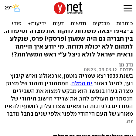
תסביך מצדה: כך ניצלו חייו
של שמעון פרס
ב-1942 יצאה משלחת לחקור את מצדה וסיפורה.
בין חבריה גם היה שמעון (פרסקי) פרס, שנקלע
לתהום ללא יכולת תזוזה. מי יודע איך הייתה
נראית ישראל לולא ניצל ע"י ראש המשלחת?!
נדב מן
פורסם: 09.03.12, 08:23
בשנת 1933 יצא שמריה גוטמן, ארכאולוג ואיש קיבוץ
נען, לטיול באזור
ים המלח
. המסתורין וההוד של מצוק
מצדה בערו בנפשו. הוא מבקש למצוא את השבילים
הנסתרים העולים להר, את שרידי הישוב היהודי של
המורדים בלגיונות הרומאים שצרו עליו, לחשוף ולהאיר
מאורע של העם היהודי מלפני אלפי שנים בחבל מדבר
זה.