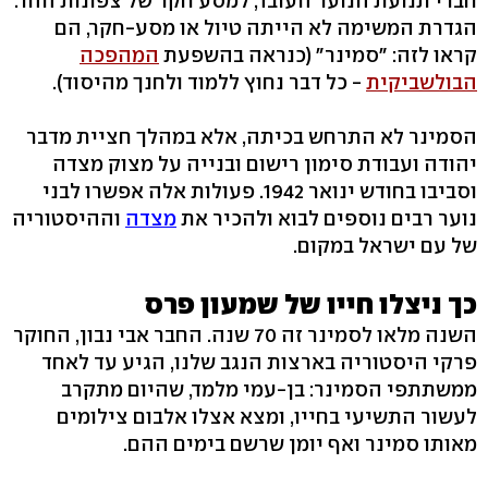
חברי תנועת הנוער העובד, למסע חקר של צפונות ההר.
הגדרת המשימה לא הייתה טיול או מסע-חקר, הם
קראו לזה: "סמינר" (כנראה בהשפעת
המהפכה
הבולשביקית
- כל דבר נחוץ ללמוד ולחנך מהיסוד).
הסמינר לא התרחש בכיתה, אלא במהלך חציית מדבר
יהודה ועבודת סימון רישום ובנייה על מצוק מצדה
וסביבו בחודש ינואר 1942. פעולות אלה אפשרו לבני
נוער רבים נוספים לבוא ולהכיר את
מצדה
וההיסטוריה
של עם ישראל במקום.
כך ניצלו חייו של שמעון פרס
השנה מלאו לסמינר זה 70 שנה. החבר אבי נבון, החוקר
פרקי היסטוריה בארצות הנגב שלנו, הגיע עד לאחד
ממשתתפי הסמינר: בן-עמי מלמד, שהיום מתקרב
לעשור התשיעי בחייו, ומצא אצלו אלבום צילומים
מאותו סמינר ואף יומן שרשם בימים ההם.