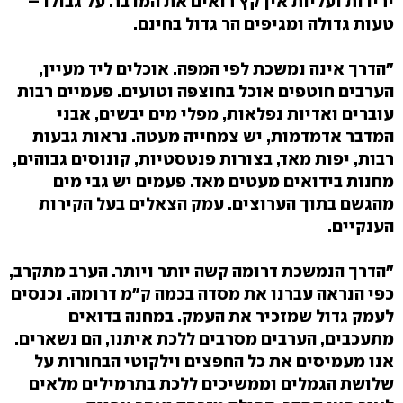
ירידות ועליות אין קץ רואים את המדבר. על גבולו –
טעות גדולה ומגיפים הר גדול בחינם.
"הדרך אינה נמשכת לפי המפה. אוכלים ליד מעיין,
הערבים חוטפים אוכל בחוצפה וטועים. פעמיים רבות
עוברים ואדיות נפלאות, מפלי מים יבשים, אבני
המדבר אדמדמות, יש צמחייה מעטה. נראות גבעות
רבות, יפות מאד, בצורות פנטסטיות, קונוסים גבוהים,
מחנות בידואים מעטים מאד. פעמים יש גבי מים
מהגשם בתוך הערוצים. עמק הצאלים בעל הקירות
הענקיים.
"הדרך הנמשכת דרומה קשה יותר ויותר. הערב מתקרב,
כפי הנראה עברנו את מסדה בכמה ק"מ דרומה. נכנסים
לעמק גדול שמזכיר את העמק. במחנה בדואים
מתעכבים, הערבים מסרבים ללכת איתנו, הם נשארים.
אנו מעמיסים את כל החפצים וילקוטי הבחורות על
שלושת הגמלים וממשיכים ללכת בתרמילים מלאים