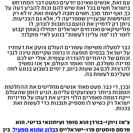
עם זאת, אנשים שאינם יודעים כמעט דבר המתרחש
בישראל חשים בכל זאת שיש להם זכות להביע דעה על
כך, ואף יותר מכך, חשים חובה לעשות זאת. זו לא רק
הטיפשות שבעניין שמפריעה לי, אלא גם הצביעות.
ניתן רק לדמיין את הזעם ברחובות לונדון, לו
פוליטיקאים ואזרחים ישראלים יתחילו באופן קבוע
לומר לנו "מה עלינו לעשות" בנוגע לאיי פוקלנד.
כבר למעלה משישה עשורים העולם צועק את דעותיו
על ישראל. בבסיס תופעה זו נדמה שקיימת טינה לגבי
זכותם של היהודים להגדרה עצמית. אולי יש לכם
מדינה משלכם, חוזר ואומר העולם, אך אנו נמשיך
להרצות לכם 24 שעות ביום, 7 ימים בשבוע בנוגע למה
שעליכם לעשות בה.
ובכן, די כבר. מעט מאוד אנשים מחליטים את ההחלטות
הטובות ביותר כשצועקים עליהם. הגיע הזמן שהעולם
ייקח דוגמה מאפרים הלוי ויביע את דעתו על מדיניות
ישראל רק כשיש לו מספיק תובנות כדי לעשות זאת
בכנות.
צ'אז ניוּקי-בורדן הוא סופר ועיתונאי בריטי. הוא
פרסם פוסטים פרו-ישראליים ב
בלוג שהוא מפעיל
.
בין