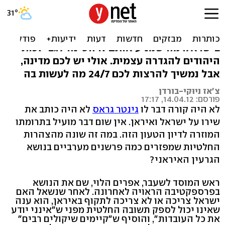
מה אנחנו יודעים על ישראל?
כולם חשים חובה להביע דעה על כל מה שקורה
בישראל. מה שמניע אותם זו הטינה לגבי זכות
היהודים להגדרה עצמית. אולי יש לכם מדינה,
אבל נמשיך להרצות לכם 24/7 מה לעשות בה
צ'אז ניוּקי-בורדן
פורסם: 14.04.12, 17:17
לא היה קורה דבר לו
גינטר גראס
לא היה כותב את
שירו על ישראל ואיראן. אין שום דבר מועיל בתרומתו
המוזרה לדיון הטעון הזה. במה זה שונה מהצהרות
החלטיות שמפזרים כמה פרשנים מערביים בנושא
הגרעין האיראני?
ראש המוסד לשעבר, אפרים הלוי, שם את הנושא
בפרספקטיבה הראויה לאחרונה. לאחר שנשאל האם
ישראל צריכה או לא צריכה לתקוף באיראן, הוא ענה
שאינו יכול לספק תשובה החלטית מפני ש"אינני יודע
את כל העובדות", והוסיף ש"קיימים שיקולים רבים"