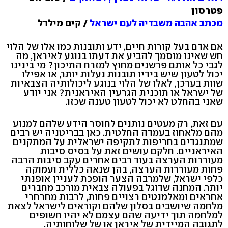
פטרסון
מכתב אהבה משבדיה לעם ישראל
/ קים מילרל
אם אדם בעל קורות חיים, ידע ותובנות כמו אלו של הלוי
חש שאינו מוסמך להביע את דעתו בנוגע לאיראן, מה
לגבי כל אותם פרשנים מחוץ למזרח התיכון? מי בינינו
יכול לטעון שיש בידיו תובנות נעלות יותר, או אפילו
שוות בערכן, לאלו של הלוי בנוגע ליכולותיה הצבאיות
של ישראל או תוכנית הגרעין האיראנית? אני יודע
שאני בהחלט לא יכול לטעון טענה שכזו.
עם זאת, רק מעטים נותנים לחוסר הידע שלהם למנוע
מהם מלאחוז בעמדה החלטית. כאן בבריטניה יש רבים
שמתנגדים בחריפות לתקיפה ישראלית על המתקנים
האיראניים. חלקם עושים זאת על בסיס סיבות
מעוררות הערצה בעוד רבים אחרים עקב סיבות הרבה
פחות מעוררות הערצה, בהן שנאה כללית ועמוקה
כלפי ישראל, שלמרבה הצער הופכת לעניין אופנתי
יותר. המחנה שדוגל בפעולה צבאית מורכב מחברים
אחראים ומאלמנטים רצויים פחות, לרבות מחרחרי
מלחמה שיושבים בסלון שלהם וקוראים לישראל לצאת
למלחמה תוך ידיעה שהם עצמם לא יהיו חשופים
לתגובה המיידית של איראן או של שלוחותיה.