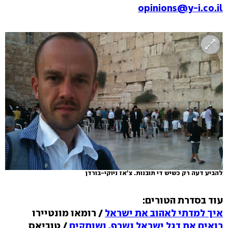
opinions@y-i.co.il
להביע דעה רק כשיש די תובנות. צ'אז ניוקי-בורדן
עוד בסדרת הטורים:
איך למדתי לאהוב את ישראל
/ רומאו מונטיירו
רואים את דגל ישראל נשרף, ושותקים
/ טוביאס