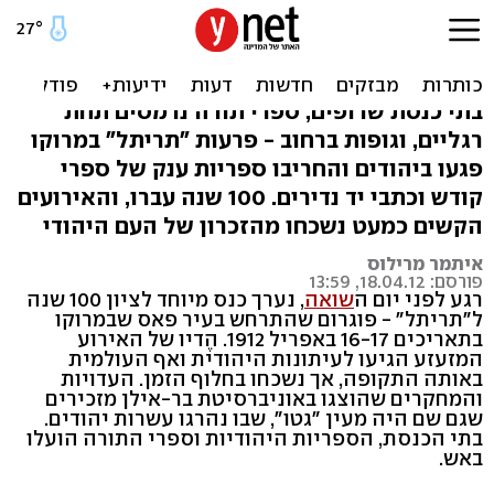
הפרעות הנשכחות של יהדות
מרוקו
בתי כנסת שרופים, ספרי תורה נרמסים תחת
רגליים, וגופות ברחוב - פרעות "תריתל" במרוקו
פגעו ביהודים והחריבו ספריות ענק של ספרי
קודש וכתבי יד נדירים. 100 שנה עברו, והאירועים
הקשים כמעט נשכחו מהזכרון של העם היהודי
איתמר מרילוס
פורסם: 18.04.12, 13:59
רגע לפני יום ה
שואה
, נערך כנס מיוחד לציון 100 שנה
ל"תריתל" - פוגרום שהתרחש בעיר פאס שבמרוקו
בתאריכים 16-17 באפריל 1912. הֶדיו של האירוע
המזעזע הגיעו לעיתונות היהודית ואף העולמית
באותה התקופה, אך נשכחו בחלוף הזמן. העדויות
והמחקרים שהוצגו באוניברסיטת בר-אילן מזכירים
שגם שם היה מעין "גטו", שבו נהרגו עשרות יהודים.
בתי הכנסת, הספריות היהודיות וספרי התורה הועלו
באש.