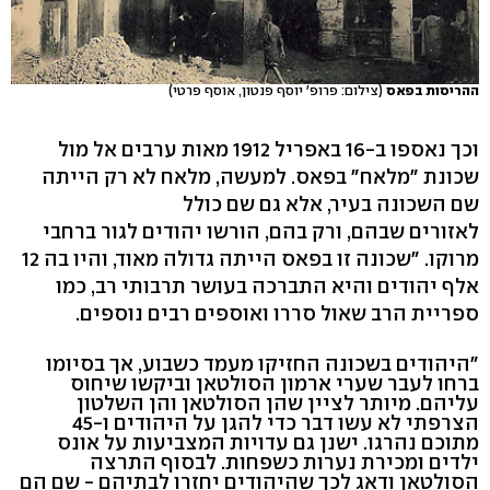
ההריסות בפאס
(צילום: פרופ' יוסף פנטון, אוסף פרטי)
וכך נאספו ב-16 באפריל 1912 מאות ערבים אל מול
שכונת "מלאח" בפאס. למעשה, מלאח לא רק הייתה
שם השכונה בעיר, אלא גם שם כולל
לאזורים שבהם, ורק בהם, הורשו יהודים לגור ברחבי
מרוקו. "שכונה זו בפאס הייתה גדולה מאוד, והיו בה 12
אלף יהודים והיא התברכה בעושר תרבותי רב, כמו
ספריית הרב שאול סררו ואוספים רבים נוספים.
"היהודים בשכונה החזיקו מעמד כשבוע, אך בסיומו
ברחו לעבר שערי ארמון הסולטאן וביקשו שיחוס
עליהם. מיותר לציין שהן הסולטאן והן השלטון
הצרפתי לא עשו דבר כדי להגן על היהודים ו-45
מתוכם נהרגו. ישנן גם עדויות המצביעות על אונס
ילדים ומכירת נערות כשפחות. לבסוף התרצה
הסולטאן ודאג לכך שהיהודים יחזרו לבתיהם - שם הם