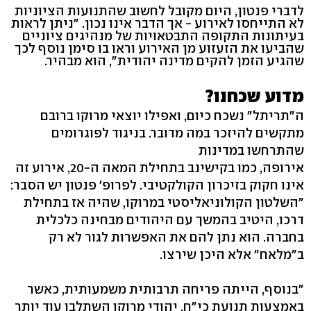
לדברי פנטון, היום מקובל לחשוב שהתנועות הציוניות
לא התייחסו לאירוע - אך הדבר אינו נכון. "ניתן לראות
בעיתונות התקופה התבטאויות של מנהיגים ציוניים
שהביעו את הזעזוע מן האירוע וראו בו סימן נוסף לכך
שהגיע הזמן להקים מדינה יהודית", הוא מבהיר.
מדוע שכחנו?
ה"תריתל" נשכח כיום, ואפילו יוצאי מרוקו ברובם
מתקשים להיזכר במה מדובר. בניגוד לפוגרומים
שהתרחשו במדינות
אירופה, כמו בקישינב בתחילת המאה ה-20, אירוע זה
אינו חקוק בזיכרון הקולקטיבי. לפרופ' פנטון יש הסבר:
"השלטון הקולוניאליסטי במרוקו, שהיה אז בתחילת
דרכו, היטיב בהמשך עם היהודים מבחינה כלכלית
בחברה. הוא נתן להם את האפשרות לגור לא רק
ב"מלאח" אלא היכן שירצו.
"בנוסף, הייתה פריחה תרבותית משמעותית, כאשר
באמצעות תנועת כי"ח, יהודי מרוקו השתלבו עוד יותר