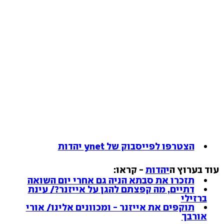
הצטרפו לפייסבוק של ynet יהדות
עוד בערוץ ה
יהדות
- קראו:
תזכרו את סבתא הניה גם אחרי יום השואה
דתיים, מה קפצתם להגן על אייזנר?/ עינת
ברזילי
תוקפים את אייזנר - ומכוונים אלינו/ אורי
אורבך