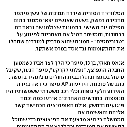
הטלוויזיה הסורית שידרה תמונות של עשן מיתמר
מהבירה דמשק, בשעה שאנשים יצאו ממסגד בתום
תפילת יום השישי. בתמונות שצולמו שם נראה דם
ברחובות, והמשטר הטיל את האחריות לפיגוע על
"טרוריסטים" - המונח שהוא מדביק למורדים שהחלו
את ההתקוממות נגד אסד במרס אשתקד.
אנאס חאקי, בן 13, סיפר כי הלך לצד אביו כשמטען
החבלה התפוצץ. "נפלתי לקרקע", סיפר הנער, שקיבל
טיפול בכתפו וברגלו בבית החולים מוג'תהיד בדמשק.
כתב של סוכנות הידיעות AP סיפר כי ראה בזירת
האירוע חלקי גופות וכלי רכב משטרתי ששמשותיו היו
מנופצות. בחודשים האחרונים אירעו כמה וכמה
פיגועים בדמשק, אולם האופוזיציה הכחישה קשר
אליהם והאשימה את
הממשלה כי היא מבצעת את הפיצוצים כדי שתוכל
להאשים את המורדים וכך לדכא את ההתקוממות.