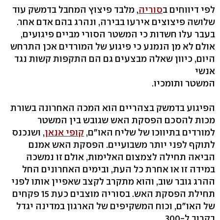
לפי דיווחים ב
סוריה
, מלבד פיצוץ המחבל בדמשק עוד
שלושה פיצוצים אירעו בבירה, ונהרג בהם אדם אחר.
בעבר עלו חשדות כי המשטר הסורי מביים פיגועים,
אולם לא מן הנמנע כי פיגוע של המורדים אכן התרחש
היום, כיוון שאלה מבצעים גם הם התקפות קשות נגד
אנשי
המשטר ותומכיו.
הפיגוע בדמשק בצהריים הוא המכה האחרונה בשורת
מכות להסכם הפסקת האש שגובש בין המשטר
למורדים בתיווכו של שליח האו"ם,
קופי אנאן
, ושנכנס
לתוקף לפני יותר משבועיים. הפסקת האש אמנם
הביאה תחילה לצמצום האלימות, אולם זו נמשכה
במידה זו או אחרת כל העת, ובימים האחרונים החל
ההרג גובר שוב, והוא מתקרב לקצב שאפיין אותו לפני
תחילת הפסקת האש. בסוריה מוצבים כעת 15 פקחים
של האו"ם, וכוח המשקיפים של הארגון במדינה יגדל
בקרוב ל-300.