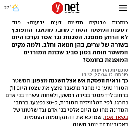
סוריה: לפחות 10 נהרגו
בפיצוצים בבירה דמשק
לטענת המשטר הסורי, מחבל מתאבד התפוצץ
לא הרחק ממסגד. הפגנות נגד אסד נערכו היום
בשורה של ערים, בהן חמאה וחלב. ולמה מקים
המשטר חומת בטון סביב שכונת המורדים
המופגזת בחומס?
סוכנויות הידיעות
פורסם: 27.04.12, 19:32
כך נראית הפסקת אש אצל השכנה מצפון:
המשטר
הסורי טוען כי מחבל מתאבד פוצץ את עצמו היום (ו')
ברחוב ליד מסגד בבירה דמשק, ולפחות עשרה בני אדם
נהרגו. לפי הטלוויזיה הסורית, כ-30 נפצעו. ברחבי
המדינה מחו גם היום אלפי בני אדם נגד שלטונו של
בשאר אסד
, שמדכא את ההתקוממות העממית
באכזריות זה יותר משנה.