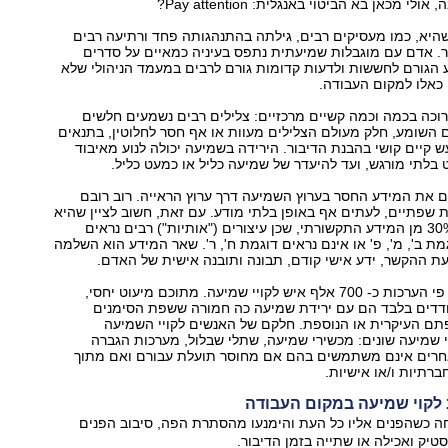
 מכאן בא הביטוי באנגלית: Pay attention?
שהיא, כמו מעסיקים רבים, גילתה בהתנהגותה פחד ורתיעה רבים
ר. אדם עם מוגבלות שמיעתית נתפס בעיניה כמאיים על סדרים
ע הגורם לחששות ולדעות קדומות גורם לרבים במעמד הניהולי שלא
כאלו למקום העבודה.
וכה בכמה וכמה קשיים מרכזיים: צלילים רבים נשמעים חלשים
השומע, חלק מעולם הצלילים מעוות או אף חסר לחלוטין, בתנאים
ש קיים קושי בהבנת הדיבור. הירידה בשמיעה יכולה לנוע מאיבוד
בלתי מורגש, ועד להיעדר של שמיעה כליל או כמעט כליל.
ם את המידע החסר בערוץ השמיעה דרך ערוץ הראייה. רוב רובם
 שפתיים, לעתים אף באופן בלתי מודע. עם זאת, חשוב לציין שהיא
מספקת רק עד 30% מן המידע התקשורתי, שכן עיצורים ("אותיות") רבים נראים
מת ב', מ', פ' או אינם נראים דוגמת ח', ר'. שאר המידע הוא השלמה
ת ההקשר, ידע אישי קודם, תבונה ותובנה אישית של האדם.
בישראל חיים על פי הערכות כ- 700 אלף איש לקויי שמיעה. מתוכם מיעוט יחסי,
דדים בלבד הם עם ירידת שמיעה כה חמורה ששפת הסימנים
תם העיקרית או הנוספת. חלקם של האנשים לקויי השמיעה
שמיעה שונים: מכשירי שמיעה, שתלי שבלול, מערכות הגברה
 אחרים אינם משתמשים בהם אם מחוסר תועלת עבורם ואם מתוך
ברתיות ו/או אישיות.
 לקוי שמיעה במקום העבודה
ה כשהפנים אליו כל העת והימנעו מהסתרת הפה, סיבוב הפנים
טיק ואכילה או שתייה בזמן הדיבור.