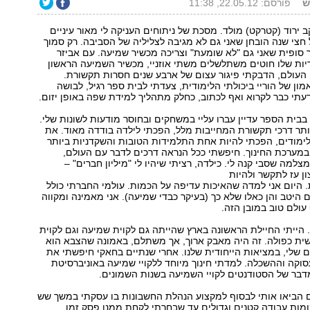
ש
פורסם: 22.05.12, 11:38
ב ירוד (קטרקט) מולד. מסכת של ניתוחים העניקה לי מאור עיניים
ל חצי שנה הובחן שאני גם לא מגיבה לצליליה של הסביבה. רק סמוך
 סופית שאני גם "לא שומעת" וצריכה מכשיר שמיעה. עם אביזר
יות שלו חוטים משתלשלים משתי אוזניי, מכשיר השמיעה הראשון
 העולם, הדבקתי פיגור עצום של ארבע שנים חסרות תקשורת.
מון של הוריי ביכולתי הלימודית, צעדתי לבית ספר רגיל, לבושה
דעתי כבר לקרוא ואף לכתוב, כחלק מתהליך למידת שפה באופן יזום.
בבית הספר עדיין עברו עליי במשחקים ובחוסר מודעות לשונות שלי.
תר דרכי תקשורת המחייבות מלל, הפכתי לילדה בודדה מאוד. את
ימודים, הפכתי להיות אחת התלמידות הטובות והשקדניות ביותר
 במערכת החינוך. חיפשתי ככל הנראה דרכים לדבר עם העולם,
למה שסבי קנה לי. כילדה, רציתי שיהיו לי "מיליון חברים" –
ון עז לתקשר ולהיות
היום אני למדה שהאיכות עדיפה על הכמות. עולמי החברתי כולל
ם היטב והן כאלו שלא כך (בעיקר כבדי שמיעה). אני מאמינה ומקווה
עולם טוב במובן הזה.
 הייתי החיילת הראשונה בארץ שהייתה גם לקוית שמיעה וגם לקוית
שית כפולה. זה היה מאבק ארוך, אך משתלם, באמונה שהצבא הוא
ם שלי, במציאות הייחודית שלנו. אחרי שנתיים בחאקי חיפשתי את
וקה וההשכלה. למדתי חינוך מיוחד ללקויי שמיעה באוניברסיטת
דבר של הסטודנטים לקויי השמיעה בשנות השמונים.
ם הביאו אותי לבסוף למקצוע הנהלת החשבונות בו עסקתי במשך שש
מות עבודה קטנים וגדולים עד שבחרתי לקחת ממנו פסק זמן.