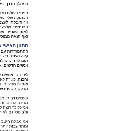
במהלך הדרך, ניש
חייתי בעולם חבו
העמוקה שלי, עול
44 הענקתי לעצ
הפנימית. שלוש ש
לאוזן השנייה. ש
ואף הנאה ממוסי
החזון האישי 
ההתמודדות עם צי
קלה ואיננה פשוט
מוגבלות, שיש לו
אנשים חדשים, אנ
לעיתים, אנשים ל
והבנה. כן, זה ל
ואפילו מביכים. א
מבקשת שפניו של 
פעמים רבות, אני
מבינה הרבה יותר
אני כל כך רוצה 
וכ'בונוס' גם לא ר
אני מבינה היטב 
ומתחשבות יותר. 
משפטי הקסמים: 