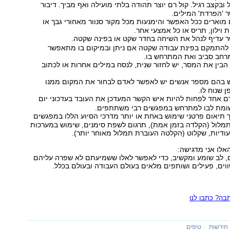
ל ובקצב רגיל. קול רם יוצר תהודה בלתי מועילה ואף מביך. דיבור
 'הפרדת' המילים.
 מוארים ככל האפשר והימנעות מכל מקור סנוור מאחורי גבך או
ילון, תריס או כל אמצעי אחר.
עדיף לנהל את השיחה בחדר שקט או בפינה שקטה.
להתמקם בפינת עבודה שקטה אם ניתן ובמיקום בו מתאפשר
רחב סביב ואת המתרחש בו.
בין את המסר, יש לחזור שנית, לנסח במילים אחרות או לכתוב
 בהם מספר אנשים יש לאפשר לאדם לבחור את המקום ממנו
 שנוח לו.
 אחד לפחות להיות איש הקשר המעדכן את העובד בעדכוני יום
ומת לבו למתרחש במפגשים רבי משתתפים.
 תיאום פרטני שימוש באחת או יותר מדרכי הסיוע הללו במפגשים
מלול (הקלדה בזמן אמת), תרגום לשפת סימנים, שימוש במערכות
עודיות, שקלוט (הקלטה העוברת תמלול מאוחר יותר).
אלו אני מדגישה:
ם, לב שומע ומקשיב, כדי לאפשר לאלו ששמיעתם לא שפרה עליהם
וים, פעילים ושותפים מלאים בעולם העבודה ובעולם בכלל.
ה? כתבו לנו
חירשות
טיפים