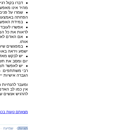
דברו בקול רגי
מהיר אינו מאפשר
שמרו על פנים
הפחתה באמצעות ו
במידת האפשר 
אפשרו לעובד 
לראות את כל המ
אם האדם לא ה
אותו.
במפגשים שיש
ישמע ויראה באופן
יש לבקש מאדם
יום ומסב את תש
יש לאפשר תוך
רבי משתתפים: ת
הגברה אישיות יי
ומעבר להנחיות ה
אין כמו לב האד
להרגיש אנשים שו
מצאתם טעות בכתב
תגיות:
שמיעה