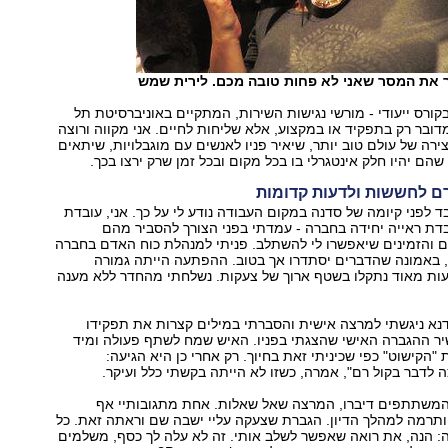
 את המסר שאני לא פחות טובה מכם. לירית שמש
קורס ייעודי - מורשי נגישות השירות, המתקיים באוניברסיטת תל
מדובר רק בתפקיד או במקצוע, אלא שליחות לחיים. אני מקווה ורוצה
ירה של עולם טוב יותר, שיאיר פניו לאנשים עם מוגבלויות, שיתאים
הם יהיו חלק אינטגרלי בו בכל מקום ובכל זמן שרק ירצו בכך.
רם לחששות ולדעות קדומות
ד לפני קיומה של סדנה במקום העבודה נודע לי על כך. אני, עובדת
דת ראייה יחידה בחברה - עמדתי בפני הצורך להסביר מהם
 והזמינים שיאפשרו לי להשתלב. פניתי למנהלת כוח האדם בחברה
, באמונה שהדברים יסתדרו אך בטוב. ההפתעה הייתה גמורה
עות מאוד נתקלו בשטף ארוך של צעקות. נשלחתי מהחדר ללא מענה
נא ניגשתי למרצה אישית והסברתי במילים קצרות את תפקידו
יר ההגברה האישי שהצגתי בפניו. האיש שמח לשתף פעולה ומיד
 "הקישוט" כפי שכיניתי זאת בחיוך. רק אחרי כן היא הגיעה:
לדבר בקול רם", אמרה, כשזו לא הייתה בקשתי כלל ועיקר.
משתתפים דיברו, המרצה שאל שאלות. אחת מתגובותיי אף
ותרמה למהלך הדיון. הגברת שצעקה עליי ישבה שם וראתה זאת. כל
ה: הנה, את רואה שאפשר לשלב אותי. זה לא עלה לך כסף, משלמים