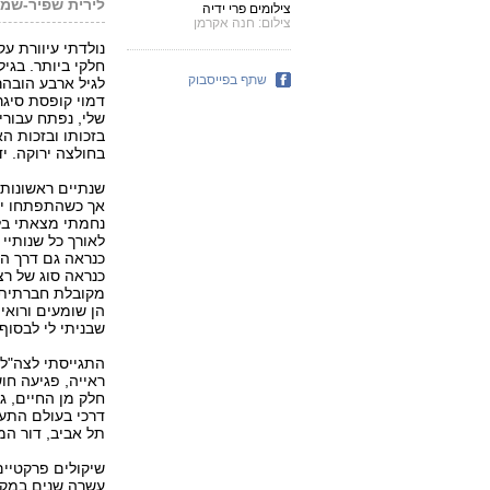
לירית שפיר-שמ
צילומים פרי ידיה
צילום: חנה אקרמן
נולדתי עיוורת עק
חלקי ביותר. בגי
שתף בפייסבוק
לגיל ארבע הובהר
דמוי קופסת סיגר
שלי, נפתח עבורי
בזכותו ובזכות הא
בחולצה ירוקה. י
שנתיים ראשונות 
אך כשהתפתחו יו
נחמתי מצאתי בל
לאורך כל שנותיי
כנראה גם דרך המצ
כנראה סוג של רצ
מקובלת חברתית. 
הן שומעים ורואי
שבניתי לי לבסוף 
התגייסתי לצה"ל.
ראייה, פגיעה חו
חלק מן החיים, ג
דרכי בעולם התעס
תל אביב, דור המ
שיקולים פרקטיי
עשרה שנים במקו