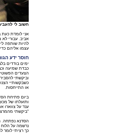
חשוב לי להעביר
אני לומדת כעת ב
אביב. עבורי לא 
להיות שותפה ליצ
עצמו אליהם כדי ש
חוסר ידע הגו
ימים בודדים בלב
כבדת שמיעה וכב
הצעדים הפשוטים
וביקשתי להסביר
כשבקשותיי הצנו
או התייחסות.
ביום פתיחת הסד
ותועלתו של מכש
ענד על צווארו את
"ביקשתי מהמרצה 
הסדנא נפתחה. ה
נרשמה על הלוח 
כך רציתי לומר ל