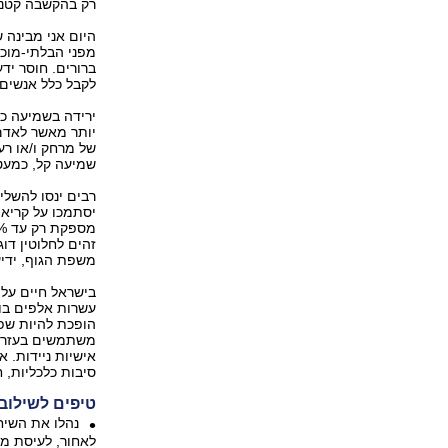
רק בהקשבה קטנה, אולי
היום אני מבינה 
מפני הבלתי-מוכ
ברורים. חוסר יד
לקבל כלל אנשים 
ירידה בשמיעה כר
יותר מאשר לאדם 
של מרחק ו/או רע
שמיעה קל, כמעט 
רבים ינסו להשלי
יסתמכו על קריאת
זהים לחלוטין דוג
משפת הגוף, ידיע
עשרות אלפים בו
הופכת להיות שפ
משתמשים בעזרי 
אישיות ניידות.
סיבות כלכליות, ח
טיפים לשילוב
נהלו את השיח
לאחור, לעיסת מס