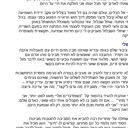
אתי לאדם יקר מכל ועמו אני חולקת את חיי עד היום.
י אל הכלים, עולם שהיה גם דל מאוד בצלילים עקב ירידת השמיעה
ם שלא קיבל פיצוי מספק דרך חוש הראייה הפגוע בפני עצמו. בגיל
מי מתנה: שתל שבלול, עזר טכנולוגי משוכלל המושתל באוזן
נים וחצי לאחר מכן הענקתי לעצמי את המתנה הזו בפעם השנייה,
ני שתלי השבלול מעניקים לי כיום חדוות שמיעה, תקשורת משופרת
קה.
שלי
בור שלם בגופו ובריא שאיננו מבין מהם חיים עם מוגבלות איננה
ה תמיד. התובנה הזו, שאנשים לא תמיד מבינים מהו אדם עם
 קושי חושי, מלווה אותי עם חששות טבעיים כשאני באה לדבר מול
שים זרים, אנשים שאני חייבת להיות איתם בקשר.
א יודעים כיצד להגיב או מגיבים בצורה לא נעימה וחסרת התחשבות
א קל, זה מאבק של השתדלות לשלוט על הרגשות, שאינם נעימים
חרי הרגע הקשה הזה, שגם אחרי ניסיון ארוך שנים, עדיין קורה –
הדובר יהיו אליי, מסבירה מה גרם ל"קצר", מה אני צריכה ורוצה.
 אוהבת להגיד בהומור קל: "כשמדברים אליי מעט לאט יותר, אני
 מהר"......אם זה מצב בו לא מקבלים אותי כמו שאני, כאדם שלם,
להגיד: "אני לא פחות מכם ולא יותר מכם, רק לא שומעת היטב
ואה היטב"...
שחלה עלי אחריות רבה להביא את הסביבה לתגובות מבינות
הסוד הזה נלמד כל יום מחדש, קוראים לו "חיוך". הוא מכיל את
השמיעה היא לא הצד החזק שלי. תוכל לחזור שוב, תוכל לדבר מעט