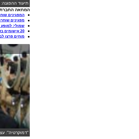
תיעוד ההפגנה: 
המחאה החברתית -
המפגינים שוח
מפגינים שוחרר
שמולי: למופע 
20 אישומים בדרך. המשטרה: הוכן מצבור צמיגים
מוחים פרצו לבנקים
"דמוקרטיה": עצו