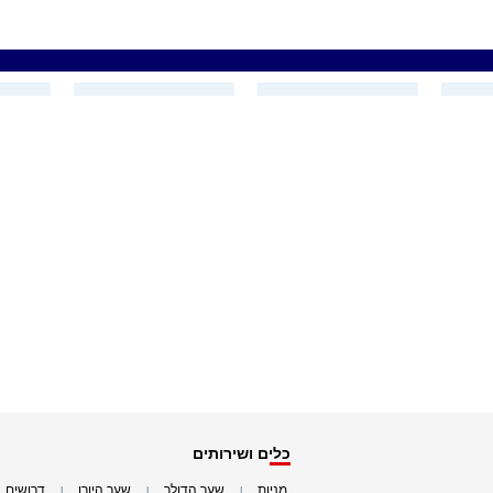
כלים ושירותים
מניות
שער הדולר
שער היורו
דרושים
|
|
|
|