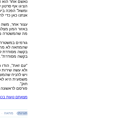
נאשם אחר הוא אי
הציגו אף סרטון
ומשול' הפכה ביש
אנחנו כאן כדי לה
עצור אחר, משה מ
באזור המון מצלמ
מה שהמשטרה מגד
גורמים במשטרה 
שהמחאה לא מתרומ
בקשה מסודרת לק
בקשה מסודרת".
"עם זאת", הודו 
ולא עשה שירות 
ויש להניח שהמש
משמעית היא לאפ
חוק".
פורסם לראשונה 24.06.12, 23:15
מצאתם טעות בכתב
תגיות:
מחאה