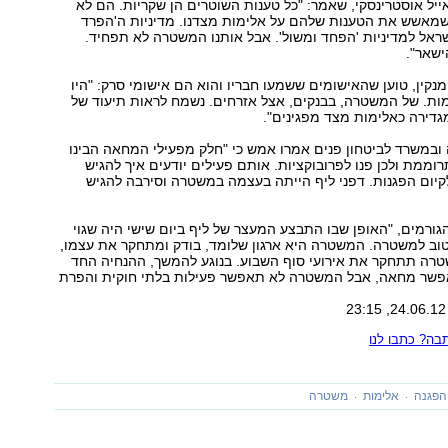
יל אוסטרינסקי, שאמר: "כל טענות השוטרים הן שקריות. הם לא
 שמאשש את הטענות שלהם על אלימות מצדנו. מדיניות ה'הפרד
ראל למדיניות 'הפחד ומשול'. אבל אותנו המשטרה לא תפחיד.
ישאר".
נקין, טוען שהאישומים ששמעו חבריו והוא הם אישומי סרק: "היו
ות. של המשטרה, בבנקים, אצל אזרחים. נשמח לראות תיעוד של
ירה כאלימות מצד מפגינים".
ובמשרד לביטחון פנים אמרו אמש כי "חלק מפעילי המחאה הבינו
מת ולכן פנו לפרובוקציות. אותם פעילים יודעים איך להגיש
יום הפגנות. דפני ליף הייתה בעצמה במשטרה וסירבה להגיש
הגורמים, "האופן שבו התבצע המעצר של ליף ביום שישי היה שגוי
טוב למשטרה. המשטרה היא ארגון שלומד, בודק ומתחקר את עצמו,
טרה תתחקר את אירועי סוף השבוע. בנוגע להמשך, ההנחיה החד
שר מחאה, אבל המשטרה לא תאפשר פעילות בלתי חוקית והפרת
ה? כתבו לנו
הפגנה
אלימות
משטרה