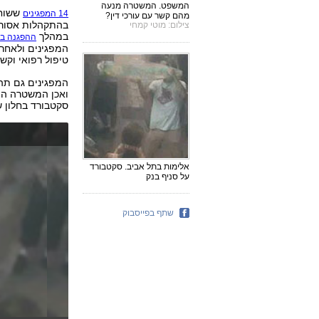
המשפט. המשטרה מנעה
ששוחר
14 המפגינים
מהם קשר עם עורכי דין?
בהתקהלות אסורה
צילום: מוטי קמחי
במהלך
ההפגנה בת
המפגינים ולאחר 
טיפול רפואי וקשר
המפגינים גם תה
ואכן המשטרה הפ
סקטבורד בחלון של
אלימות בתל אביב. סקטבורד
על סניף בנק
שתף בפייסבוק