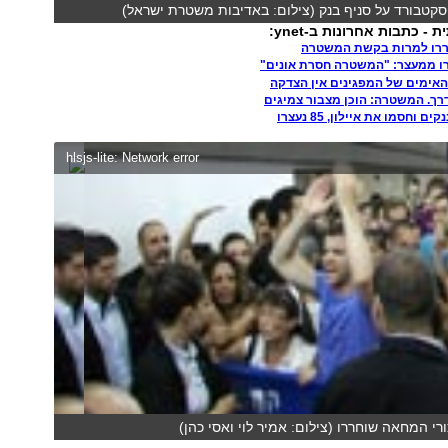
סקטבורד על סניף בנק (צילום: באדיבות משטרת ישראל)
 כתבות אחרונות ב-ynet:
ררו למרות בקשת המשטרה
ו ממעצר: "המשטרה חסרת אונים"
האימים של המפגינים אין הצדקה
 וחסמו את איילון, 85 נעצרו
hlsjs-lite: Network error
רי המחאה שוחררו (צילום: אמיר לוי ואסי כהן)