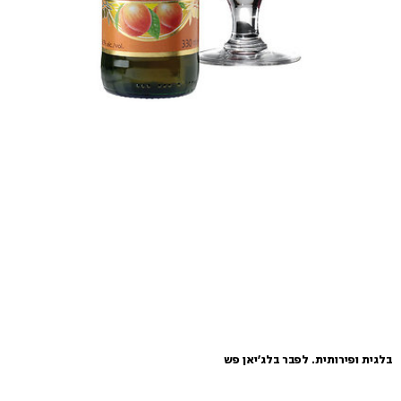
בלגית ופירותית. לפבר בלג'יאן פש