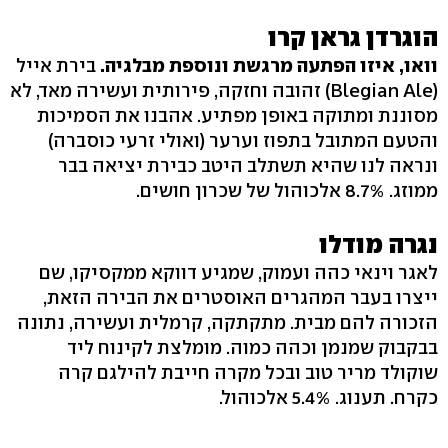
הוגרדן גראן קרו
וואו, איזו הפתעה מרגשת ונוספת מבלגיה.
בירת אייל
(Blegian Ale) זהובה וחזקה, פירותית ועשירה מאד, לא
מסוננת ומתוקה באופן מפתיע. אהבנו את הסמיכות
והטעם המתובל בתפוז וערער (ואולי זרעי כוסברה)
ונראה לנו שהיא תשתלב היטב כבירת יציאה בבר
ממוזג. 8.7% אלכוהול של שכרון חושים.
נגרה מודלו
לאגר וינאי כהה ועמוק, שמגיע דווקא ממקסיקו, שם
ייצרו בעבר המהגרים האוסטרים את הבירה הזאת,
הזכורה להם מבית. מתקתקה, קרמלית ועשירה, נתונה
בבקבוק שמנמן וכהה כמוה. מומלצת לקינוח ליד
שוקולד מריר טוב ובכל מקרה חייבת להילגם קרה
כקרח. תענוג. 5.4% אלכוהול.