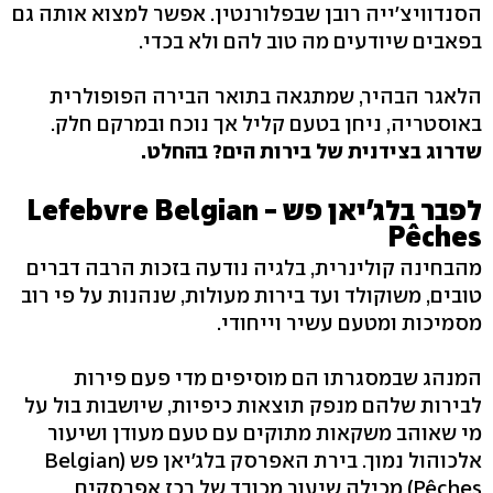
הסנדוויצ'ייה רובן שבפלורנטין. אפשר למצוא אותה גם
בפאבים שיודעים מה טוב להם ולא בכדי.
הלאגר הבהיר, שמתגאה בתואר הבירה הפופולרית
באוסטריה, ניחן בטעם קליל אך נוכח ובמרקם חלק.
שדרוג בצידנית של בירות הים? בהחלט.
לפבר בלג'יאן פש - Lefebvre Belgian
Pêches
מהבחינה קולינרית, בלגיה נודעה בזכות הרבה דברים
טובים, משוקולד ועד בירות מעולות, שנהנות על פי רוב
מסמיכות ומטעם עשיר וייחודי.
המנהג שבמסגרתו הם מוסיפים מדי פעם פירות
לבירות שלהם מנפק תוצאות כיפיות, שיושבות בול על
מי שאוהב משקאות מתוקים עם טעם מעודן ושיעור
אלכוהול נמוך. בירת האפרסק בלג'יאן פש (Belgian
Pêches) מכילה שיעור מכובד של רכז אפרסקים